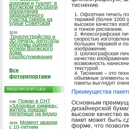
дорожки и туалет: в
тиснение.
Волжском обсудили
обновление
Офсетная печать по
заброшенного
участка сквера на
тиражей (более 1000 ш
улице Советской
высокое качество изо
и тонкое рисование.
22.01
Флексографская печ
Трудоустройство и
скоростью изготовлен
3D-печать: депутаты
больших тиражей и поз
облдумы оценили
успехи Волжского
изображение.
дома
Шелкографская печ
соцобслуживания
качество изображения,
возможность нанесени
текстурой.
Все
Тиснение – это тех
фоторепортажи
объемные элементы на
пакеты выглядят очень
ВИДЕОРЕПОРТАЖИ
Преимущества пакето
Пожар в СНТ
Основным преимуще
3.08
«Здоровье химика»:
дизайнерской бумаг
житель показал
высокое качество в
пепелище на видео
пакет может быть с
Момент аварии
19.03
форме, что позволя
с 10-летним