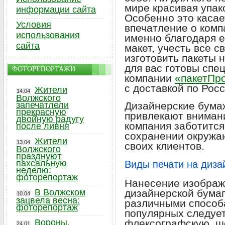
мире красивая упак
информации сайта
Особенно это касае
Условия
впечатление о комп
использования
именно благодаря е
сайта
макет, учесть все 
изготовить пакеты 
для вас готовы спе
ФОТОРЕПОРТАЖИ
компании
«пакетПр
с доставкой по Росс
Жители
14.04
Волжского
запечатлели
Дизайнерские бума
прекрасную
привлекают внимани
двойную радугу
компания заботится
после ливня
сохранении окружа
Жители
13.04
своих клиентов.
Волжского
празднуют
пахсальную
Виды печати на диза
неделю:
фоторепортаж
Нанесение изображ
В Волжском
дизайнерской бума
10.04
зацвела весна:
различными способ
фоторепортаж
популярных следует
Вороны,
флексографскую, ш
24.01