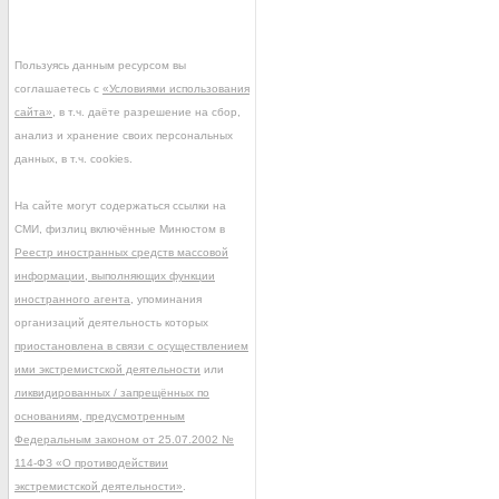
Пользуясь данным ресурсом вы
соглашаетесь с
«Условиями использования
сайта»
, в т.ч. даёте разрешение на сбор,
анализ и хранение своих персональных
данных, в т.ч. cookies.
На сайте могут содержаться ссылки на
СМИ, физлиц включённые Минюстом в
Реестр иностранных средств массовой
информации, выполняющих функции
иностранного агента
, упоминания
организаций деятельность которых
приостановлена в связи с осуществлением
ими экстремистской деятельности
или
ликвидированных / запрещённых по
основаниям, предусмотренным
Федеральным законом от 25.07.2002 №
114-ФЗ «О противодействии
экстремистской деятельности»
.