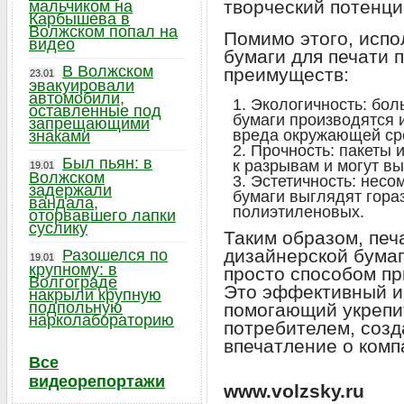
творческий потенци
мальчиком на
Карбышева в
Волжском попал на
Помимо этого, испо
видео
бумаги для печати 
В Волжском
преимуществ:
23.01
эвакуировали
автомобили,
Экологичность: бол
оставленные под
бумаги производятся и
запрещающими
вреда окружающей ср
знаками
Прочность: пакеты 
Был пьян: в
к разрывам и могут в
19.01
Волжском
Эстетичность: несо
задержали
бумаги выглядят гора
вандала,
полиэтиленовых.
оторвавшего лапки
суслику
Таким образом, печа
дизайнерской бумаг
Разошелся по
19.01
крупному: в
просто способом пр
Волгограде
Это эффективный и
накрыли крупную
подпольную
помогающий укрепит
нарколабораторию
потребителем, созд
впечатление о комп
Все
видеорепортажи
www.volzsky.ru