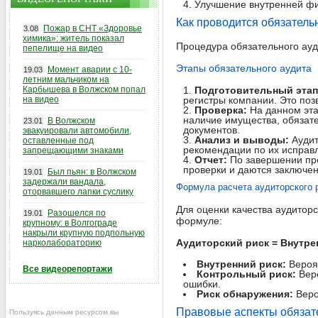
Улучшение внутренней ф
Как проводится обязатель
Пожар в СНТ «Здоровье
3.08
химика»: житель показал
Процедура обязательного ауди
пепелище на видео
Этапы обязательного аудита
Момент аварии с 10-
19.03
летним мальчиком на
Карбышева в Волжском попал
Подготовительный этап
на видео
регистры компании. Это поз
Проверка:
На данном эта
наличие имущества, обязате
В Волжском
23.01
документов.
эвакуировали автомобили,
Анализ и выводы:
Аудит
оставленные под
рекомендации по их исправ
запрещающими знаками
Отчет:
По завершении про
проверки и даются заключен
Был пьян: в Волжском
19.01
задержали вандала,
Формула расчета аудиторского 
оторвавшего лапки суслику
Для оценки качества аудитор
Разошелся по
19.01
формуле:
крупному: в Волгограде
накрыли крупную подпольную
Аудиторский риск = Внутре
нарколабораторию
Внутренний риск:
Вероят
Все видеорепортажи
Контрольный риск:
Веро
ошибки.
Риск обнаружения:
Веро
Правовые аспекты обязат
Пользуясь данным ресурсом вы