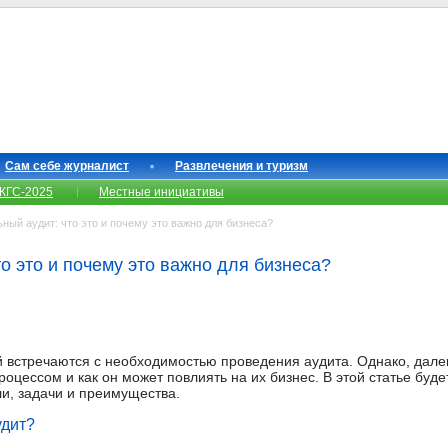
Сам себе журналист
Развлечения и туризм
КГС-2025
Местные инициативы
ый аудит: что это и почему это важно для бизнеса?
о это и почему это важно для бизнеса?
 встречаются с необходимостью проведения аудита. Однако, далек
процессом и как он может повлиять на их бизнес. В этой статье буд
ели, задачи и преимущества.
удит?