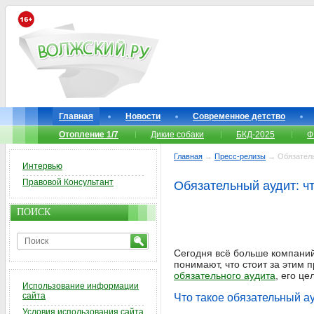
Главная
Новости
Современное детство
Отопление 1/7
Дикие собаки
БКД-2025
Ф
Главная
→
Пресс-релизы
→ Обязательн
Интервью
Правовой Консультант
Обязательный аудит: чт
ПОИСК
Сегодня всё больше компаний
понимают, что стоит за этим 
обязательного аудита
, его ц
Использование информации
сайта
Что такое обязательный а
Условия использования сайта