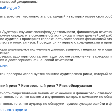
инансовой дисциплины
ный аудит?
та включает несколько этапов, каждый из которых имеет свои особ
:
Аудиторы изучают специфику деятельности, финансовую отчетнос
воляет определить основные области риска и план дальнейшей раб
пе аудиторы проверяют корректность составления финансовой отч
льств и иных активов. Проводятся интервью с сотрудниками и пров
оры анализируют полученные данные, выявляют недостатки и ошиб
лению.
верки, аудиторы составляют аудиторское заключение, в котором п
ия о достоверности финансовой отчетности.
риска
ской проверки используется понятие аудиторского риска, который
нний риск ? Контрольный риск ? Риск обнаружения
ность существования значимых искажений в финансовой отчетнос
ятность того, что системы внутреннего контроля компании не об
ятность того, что аудитор не обнаружит существующие ошибки в ф
ельного аудита