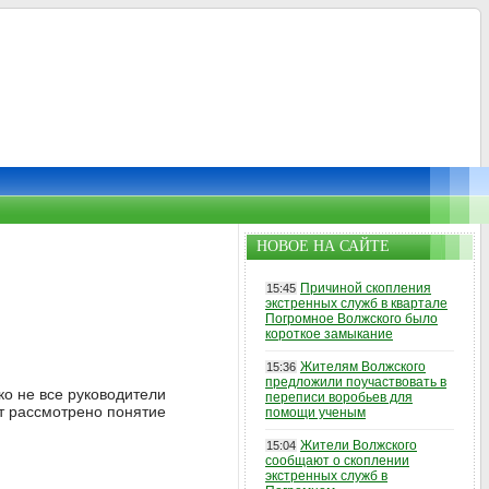
НОВОЕ НА САЙТЕ
Причиной скопления
15:45
экстренных служб в квартале
Погромное Волжского было
короткое замыкание
Жителям Волжского
15:36
предложили поучаствовать в
о не все руководители
переписи воробьев для
ет рассмотрено понятие
помощи ученым
Жители Волжского
15:04
сообщают о скоплении
экстренных служб в