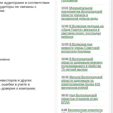
Погромном
и аудиторами в соответствии
удиторы не связаны с
Муниципальное
13:21
ки.
предприятие Волгоградской
области уличили в
незаконной добыче воды
В Волжском дедушка на
12:50
«Ладе Гранте» врезался в
световую опору: пострадал
ребенок
В Волжском при
12:03
ремонте улицы Советской
испортили бордюры
В Волгоградской
10:56
ремени
области задержали мужчину,
подозреваемого в убийстве
75-летней матери
Жители Волгоградской
10:19
нвесторов и других
области задолжали за
 ошибки в учете и
электроэнергию более 635
миллионов рублей
 доверия к компании.
Над Волгоградской
09:32
областью отразили атаку
БПЛА
Беспилотная опасность
6.08