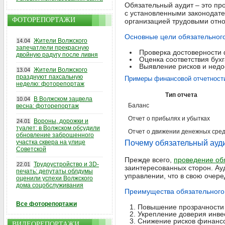
Обязательный аудит – это пр
с установленными законодате
ФОТОРЕПОРТАЖИ
организацией трудовыми отно
Основные цели обязательног
Жители Волжского
14.04
запечатлели прекрасную
Проверка достоверности 
двойную радугу после ливня
Оценка соответствия бух
Выявление рисков и недо
Жители Волжского
13.04
празднуют пахсальную
Примеры финансовой отчетност
неделю: фоторепортаж
Тип отчета
В Волжском зацвела
10.04
Баланс
весна: фоторепортаж
Отчет о прибылях и убытках
Вороны, дорожки и
24.01
туалет: в Волжском обсудили
Отчет о движении денежных сред
обновление заброшенного
участка сквера на улице
Почему обязательный ауди
Советской
Прежде всего,
проведение об
Трудоустройство и 3D-
22.01
заинтересованных сторон. Ау
печать: депутаты облдумы
управлении, что в свою очер
оценили успехи Волжского
дома соцобслуживания
Преимущества обязательного
Все фоторепортажи
Повышение прозрачности
Укрепление доверия инве
Снижение рисков финансо
ВИДЕОРЕПОРТАЖИ