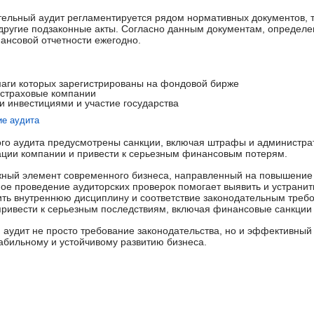
тельный аудит регламентируется рядом нормативных документов, т
 другие подзаконные акты. Согласно данным документам, определ
ансовой отчетности ежегодно.
аги которых зарегистрированы на фондовой бирже
 страховые компании
 инвестициями и участие государства
ие аудита
го аудита предусмотрены санкции, включая штрафы и администра
тации компании и привести к серьезным финансовым потерям.
ажный элемент современного бизнеса, направленный на повышение
ное проведение аудиторских проверок помогает выявить и устрани
ить внутреннюю дисциплину и соответствие законодательным треб
привести к серьезным последствиям, включая финансовые санкции
 аудит не просто требование законодательства, но и эффективный
абильному и устойчивому развитию бизнеса.