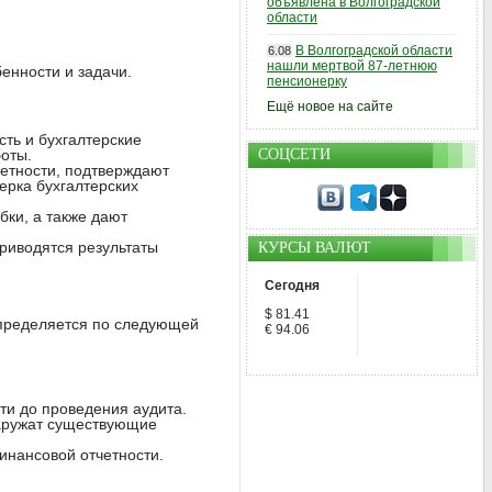
объявлена в Волгоградской
области
В Волгоградской области
6.08
нашли мертвой 87-летнюю
енности и задачи.
пенсионерку
Ещё новое на сайте
ть и бухгалтерские
оты.
СОЦСЕТИ
етности, подтверждают
ерка бухгалтерских
ки, а также дают
риводятся результаты
КУРСЫ ВАЛЮТ
Сегодня
$ 81.41
 определяется по следующей
€ 94.06
ти до проведения аудита.
наружат существующие
инансовой отчетности.