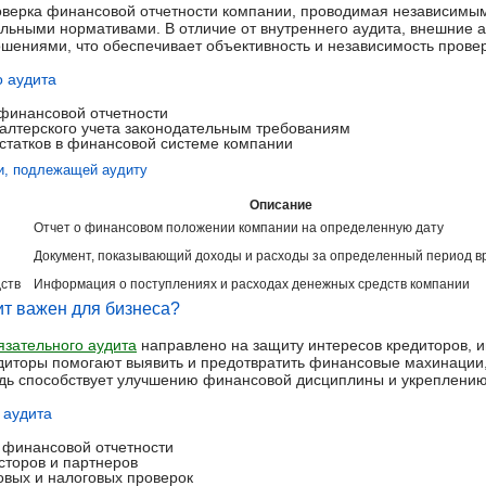
оверка финансовой отчетности компании, проводимая независимым
льными нормативами. В отличие от внутреннего аудита, внешние а
шениями, что обеспечивает объективность и независимость провер
о аудита
финансовой отчетности
галтерского учета законодательным требованиям
статков в финансовой системе компании
и, подлежащей аудиту
Описание
Отчет о финансовом положении компании на определенную дату
Документ, показывающий доходы и расходы за определенный период в
ств
Информация о поступлениях и расходах денежных средств компании
т важен для бизнеса?
язательного аудита
направлено на защиту интересов кредиторов, и
диторы помогают выявить и предотвратить финансовые махинации,
едь способствует улучшению финансовой дисциплины и укреплению
 аудита
 финансовой отчетности
сторов и партнеров
вых и налоговых проверок