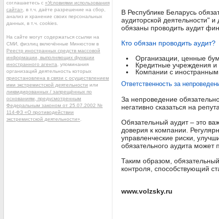
соглашаетесь с
«Условиями использования
сайта»
, в т.ч. даёте разрешение на сбор,
В Республике Беларусь обяза
анализ и хранение своих персональных
аудиторской деятельности" и
данных, в т.ч. cookies.
обязаны проводить аудит фин
На сайте могут содержаться ссылки на
Кто обязан проводить аудит?
СМИ, физлиц включённые Минюстом в
Реестр иностранных средств массовой
Организации, ценные бум
информации, выполняющих функции
Кредитные учреждения и
иностранного агента
, упоминания
Компании с иностранными
организаций деятельность которых
приостановлена в связи с осуществлением
Ответственность за непроведен
ими экстремистской деятельности
или
ликвидированных / запрещённых по
За непроведение обязательно
основаниям, предусмотренным
Федеральным законом от 25.07.2002 №
негативно сказаться на репу
114-ФЗ «О противодействии
экстремистской деятельности»
.
Обязательный аудит – это в
доверия к компании. Регуляр
управленческие риски, улучш
обязательного аудита может 
Таким образом, обязательный
контроля, способствующий ст
www.volzsky.ru