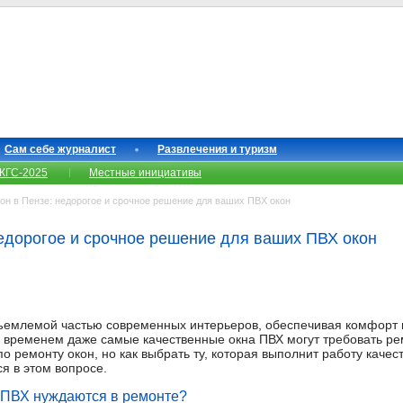
Сам себе журналист
Развлечения и туризм
КГС-2025
Местные инициативы
н в Пензе: недорогое и срочное решение для ваших ПВХ окон
недорогое и срочное решение для ваших ПВХ окон
тъемлемой частью современных интерьеров, обеспечивая комфорт 
 временем даже самые качественные окна ПВХ могут требовать ре
о ремонту окон, но как выбрать ту, которая выполнит работу качест
я в этом вопросе.
 ПВХ нуждаются в ремонте?