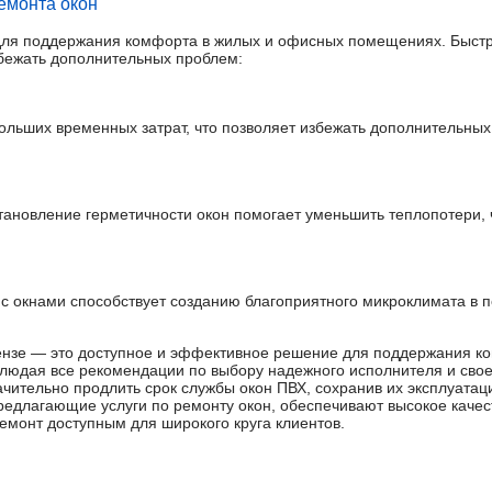
емонта окон
для поддержания комфорта в жилых и офисных помещениях. Быст
бежать дополнительных проблем:
ольших временных затрат, что позволяет избежать дополнительных
тановление герметичности окон помогает уменьшить теплопотери, 
с окнами способствует созданию благоприятного микроклимата в 
Пензе — это доступное и эффективное решение для поддержания к
блюдая все рекомендации по выбору надежного исполнителя и сво
чительно продлить срок службы окон ПВХ, сохранив их эксплуатац
редлагающие услуги по ремонту окон, обеспечивают высокое качес
ремонт доступным для широкого круга клиентов.