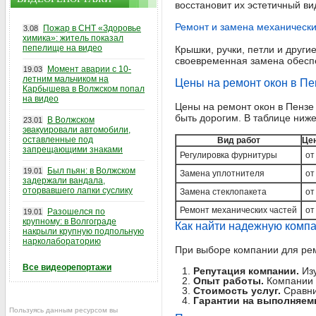
восстановит их эстетичный ви
Ремонт и замена механически
Пожар в СНТ «Здоровье
3.08
химика»: житель показал
пепелище на видео
Крышки, ручки, петли и други
своевременная замена обеспе
Момент аварии с 10-
19.03
летним мальчиком на
Цены на ремонт окон в Пе
Карбышева в Волжском попал
на видео
Цены на ремонт окон в Пензе 
быть дорогим. В таблице ниж
В Волжском
23.01
эвакуировали автомобили,
оставленные под
Вид работ
Цен
запрещающими знаками
Регулировка фурнитуры
от
Был пьян: в Волжском
19.01
Замена уплотнителя
от
задержали вандала,
оторвавшего лапки суслику
Замена стеклопакета
от
Ремонт механических частей
от
Разошелся по
19.01
крупному: в Волгограде
Как найти надежную комп
накрыли крупную подпольную
нарколабораторию
При выборе компании для рем
Все видеорепортажи
Репутация компании.
Изу
Опыт работы.
Компании 
Стоимость услуг.
Сравни
Гарантии на выполняем
Пользуясь данным ресурсом вы