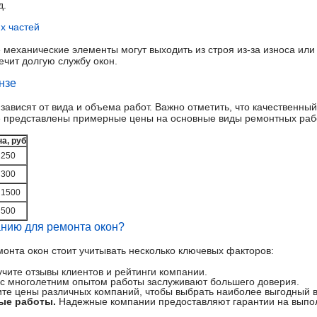
д.
х частей
е механические элементы могут выходить из строя из-за износа ил
чит долгую службу окон.
нзе
зависят от вида и объема работ. Важно отметить, что качественны
е представлены примерные цены на основные виды ремонтных раб
а, руб
 250
 300
 1500
 500
анию для ремонта окон?
онта окон стоит учитывать несколько ключевых факторов:
чите отзывы клиентов и рейтинги компании.
с многолетним опытом работы заслуживают большего доверия.
те цены различных компаний, чтобы выбрать наиболее выгодный в
ые работы.
Надежные компании предоставляют гарантии на выпол