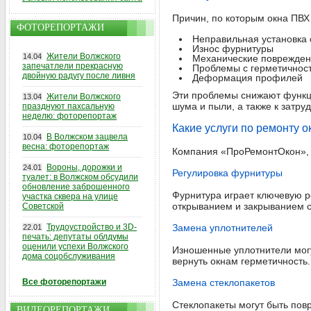
Причин, по которым окна ПВХ 
ФОТОРЕПОРТАЖИ
Неправильная установка 
Износ фурнитуры
Жители Волжского
14.04
Механические поврежден
запечатлели прекрасную
Проблемы с герметичнос
двойную радугу после ливня
Деформация профилей
Эти проблемы снижают функци
Жители Волжского
13.04
шума и пыли, а также к затру
празднуют пахсальную
неделю: фоторепортаж
Какие услуги по ремонту 
В Волжском зацвела
10.04
весна: фоторепортаж
Компания «ПроРемонтОкон»,
Вороны, дорожки и
24.01
Регулировка фурнитуры
туалет: в Волжском обсудили
обновление заброшенного
Фурнитура играет ключевую р
участка сквера на улице
открыванием и закрыванием с
Советской
Трудоустройство и 3D-
Замена уплотнителей
22.01
печать: депутаты облдумы
оценили успехи Волжского
Изношенные уплотнители могу
дома соцобслуживания
вернуть окнам герметичность.
Все фоторепортажи
Замена стеклопакетов
Стеклопакеты могут быть пов
ВИДЕОРЕПОРТАЖИ