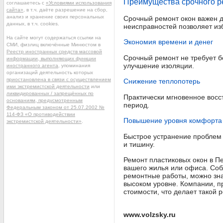
Преимущества срочного р
соглашаетесь с
«Условиями использования
сайта»
, в т.ч. даёте разрешение на сбор,
анализ и хранение своих персональных
Срочный ремонт окон важен 
данных, в т.ч. cookies.
неисправностей позволяет из
На сайте могут содержаться ссылки на
Экономия времени и денег
СМИ, физлиц включённые Минюстом в
Реестр иностранных средств массовой
Срочный ремонт не требует б
информации, выполняющих функции
улучшение изоляции.
иностранного агента
, упоминания
организаций деятельность которых
приостановлена в связи с осуществлением
Снижение теплопотерь
ими экстремистской деятельности
или
ликвидированных / запрещённых по
Практически мгновенное восс
основаниям, предусмотренным
период.
Федеральным законом от 25.07.2002 №
114-ФЗ «О противодействии
Повышение уровня комфорта
экстремистской деятельности»
.
Быстрое устранение проблем 
и тишину.
Ремонт пластиковых окон в 
вашего жилья или офиса. Со
ремонтные работы, можно зна
высоком уровне. Компании, п
стоимости, что делает такой 
www.volzsky.ru