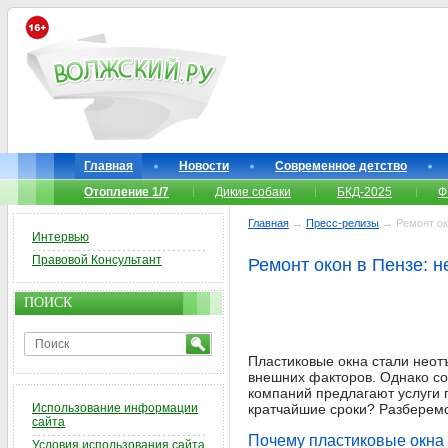
Главная
Новости
Современное детство
Отопление 1/7
Дикие собаки
БКД-2025
Ф
Главная
→
Пресс-релизы
→ Ремонт око
Интервью
Правовой Консультант
Ремонт окон в Пензе: 
ПОИСК
Пластиковые окна стали нео
внешних факторов. Однако со
компаний предлагают услуги п
Использование информации
кратчайшие сроки? Разберемс
сайта
Почему пластиковые окна
Условия использования сайта