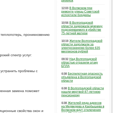
ребенок
В Волжском при
12:03
ремонте улицы Советской
испортили бордюры
В Волгоградской
10:56
области задержали мужчину,
подозреваемого в убийстве
75-летней матери
 теплопотерь, проникновению
Жители Волгоградской
10:19
области задолжали за
электроэнергию более 635
миллионов рублей
рокий спектр услуг:
Над Волгоградской
09:32
областью отразили атаку
БПЛА
 устранить проблемы с
Беспилотная опасность
6.08
объявлена в Волгоградской
области
В Волгоградской области
6.08
еменная замена поможет
нашли мертвой 87-летнюю
пенсионерку
Жителей ряда адресов
6.08
на Медведева и Карбышева в
Волжском ждут отключения
яционные свойства окон и