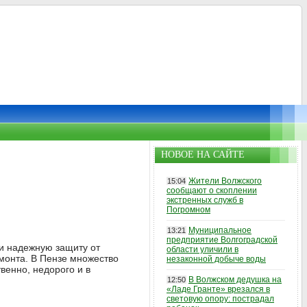
НОВОЕ НА САЙТЕ
Жители Волжского
15:04
сообщают о скоплении
экстренных служб в
Погромном
Муниципальное
13:21
предприятие Волгоградской
и надежную защиту от
области уличили в
монта. В Пензе множество
незаконной добыче воды
венно, недорого и в
В Волжском дедушка на
12:50
«Ладе Гранте» врезался в
световую опору: пострадал