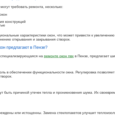
могут требовать ремонта, несколько:
окон
ия конструкций
тью
ональные характеристики окон, что может привести к увеличению
днению открывания и закрывания створок.
окон предлагают в Пензе?
 специализирующаяся на
ремонте окон пвх
в Пензе, предлагает ши
оль в обеспечении функциональности окна. Регулировка позволяет
творок.
т быть причиной утечек тепла и проникновения шума. Их своевр
реждены или истощенны. Замена стеклопакетов улучшит теплоизол