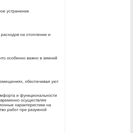
рое устранение
 расходов на отопление и
что особенно важно в зимний
помещениях, обеспечивая уют
омфорта и функциональности
евременно осуществляя
ионные характеристики на
тво работ при разумной