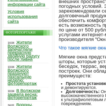
внешних пространс
информации сайта
погодных условий. 
зарекомендовали с
Условия
долговечный продук
использования
обеспечить комфорт
сайта
есть возможность 
по цене от 500 руб
ФОТОРЕПОРТАЖИ
услугами интернет-
производителя "Окн
Жители
14.04
Волжского
Что такое мягкие ок
запечатлели
прекрасную
двойную радугу
Мягкие окна предс
после ливня
шторы, которые ус
беседок, террас, в
Жители
13.04
Волжского
построек. Они обл
празднуют
преимуществ:
пахсальную
неделю:
фоторепортаж
Простота установк
и демонтируются.
В Волжском
Долговечность:
Он
10.04
зацвела весна:
высококачественного 
фоторепортаж
к ультрафиолетовым 
повреждениям.
Вороны,
24.01