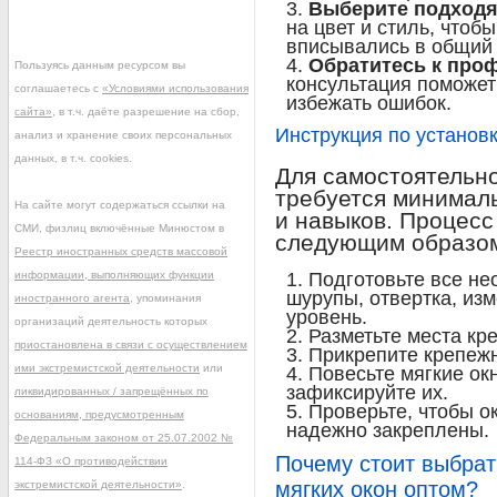
Выберите подходя
на цвет и стиль, чтоб
вписывались в общий 
Обратитесь к про
Пользуясь данным ресурсом вы
консультация поможет
соглашаетесь с
«Условиями использования
избежать ошибок.
сайта»
, в т.ч. даёте разрешение на сбор,
Инструкция по установк
анализ и хранение своих персональных
данных, в т.ч. cookies.
Для самостоятельно
требуется минимал
На сайте могут содержаться ссылки на
и навыков. Процесс
СМИ, физлиц включённые Минюстом в
следующим образо
Реестр иностранных средств массовой
информации, выполняющих функции
Подготовьте все не
шурупы, отвертка, из
иностранного агента
, упоминания
уровень.
организаций деятельность которых
Разметьте места кр
приостановлена в связи с осуществлением
Прикрепите крепежн
ими экстремистской деятельности
или
Повесьте мягкие ок
зафиксируйте их.
ликвидированных / запрещённых по
Проверьте, чтобы о
основаниям, предусмотренным
надежно закреплены.
Федеральным законом от 25.07.2002 №
Почему стоит выбрат
114-ФЗ «О противодействии
мягких окон оптом?
экстремистской деятельности»
.