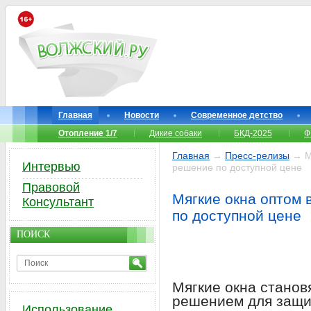
Главная
Новости
Современное детство
Отопление 1/7
Дикие собаки
БКД-2025
Ф
Главная
→
Пресс-релизы
→ Мя
Интервью
решение по доступной цене
Правовой
Мягкие окна оптом
Консультант
по доступной цене
ПОИСК
Мягкие окна станов
решением для защит
Использование