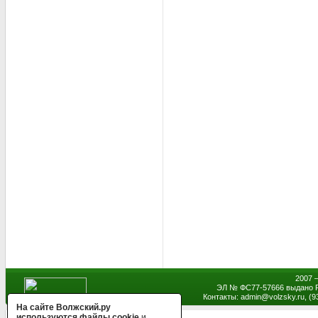
2007 
ЭЛ № ФС77-57666 выдано Р
Контакты: admin
@
volzsky.ru, (
На сайте Волжский.ру
используются файлы cookie
и