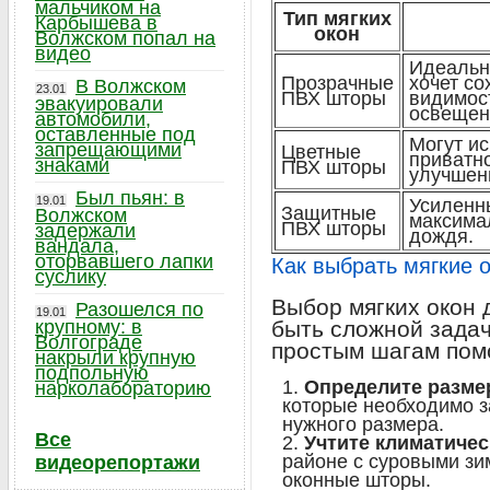
мальчиком на
Тип мягких
Карбышева в
окон
Волжском попал на
видео
Идеально
Прозрачные
хочет с
В Волжском
23.01
ПВХ шторы
видимос
эвакуировали
освещен
автомобили,
оставленные под
Могут и
запрещающими
Цветные
приватно
знаками
ПВХ шторы
улучшени
Был пьян: в
19.01
Усиленн
Защитные
Волжском
максима
ПВХ шторы
задержали
дождя.
вандала,
оторвавшего лапки
Как выбрать мягкие 
суслику
Выбор мягких окон 
Разошелся по
19.01
крупному: в
быть сложной задач
Волгограде
простым шагам помо
накрыли крупную
подпольную
Определите разме
нарколабораторию
которые необходимо за
нужного размера.
Все
Учтите климатичес
районе с суровыми з
видеорепортажи
оконные шторы.