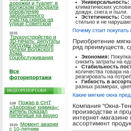
Универсальность:
дорожки и туалет: в
климатических условий
Волжском обсудили
обновление
дождя, снега и пыли.
заброшенного
Эстетичность:
Совр
участка сквера на
стильно и не нарушаю
улице Советской
Почему стоит покупать 
22.01
Трудоустройство и
Приобретение мягки
3D-печать: депутаты
облдумы оценили
ряд преимуществ, с
успехи Волжского
дома
Экономия:
Покупка
соцобслуживания
снизить затраты на ед
Стабильность пос
Все
количества товара на
реагировать на потре
фоторепортажи
Гибкость в ассорт
разных размерах, цве
ВИДЕОРЕПОРТАЖИ
Какие мягкие окна пред
Пожар в СНТ
3.08
Компания "Окна-Тен
«Здоровье химика»:
производстве и про
житель показал
пепелище на видео
интернет-магазине
ассортимент продук
Момент аварии
19.03
с 10-летним