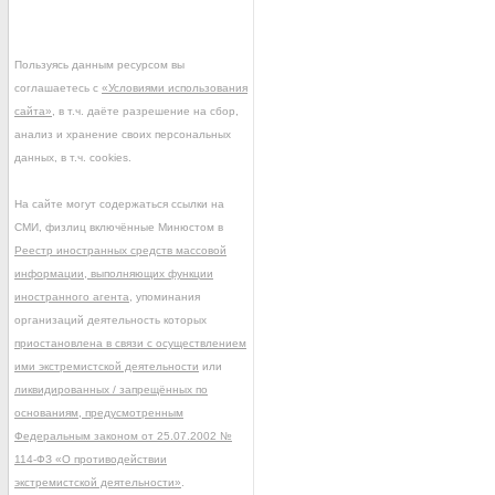
Пользуясь данным ресурсом вы
соглашаетесь с
«Условиями использования
сайта»
, в т.ч. даёте разрешение на сбор,
анализ и хранение своих персональных
данных, в т.ч. cookies.
На сайте могут содержаться ссылки на
СМИ, физлиц включённые Минюстом в
Реестр иностранных средств массовой
информации, выполняющих функции
иностранного агента
, упоминания
организаций деятельность которых
приостановлена в связи с осуществлением
ими экстремистской деятельности
или
ликвидированных / запрещённых по
основаниям, предусмотренным
Федеральным законом от 25.07.2002 №
114-ФЗ «О противодействии
экстремистской деятельности»
.