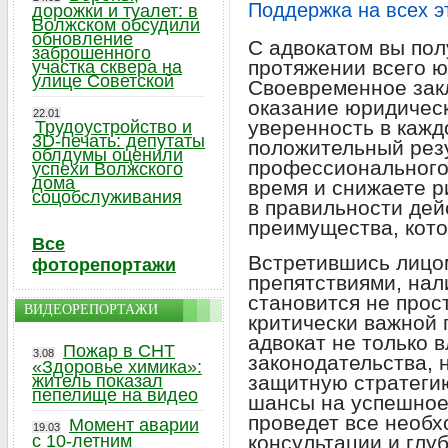
Поддержка на всех э
дорожки и туалет: в
Волжском обсудили
обновление
С адвокатом вы по
заброшенного
протяжении всего ю
участка сквера на
улице Советской
Своевременное зак
оказание юридическ
22.01
уверенность в кажд
Трудоустройство и
3D-печать: депутаты
положительный рез
облдумы оценили
профессионального 
успехи Волжского
дома
время и снижаете р
соцобслуживания
в правильности дей
преимущества, кото
Все
Встретившись лицо
фоторепортажи
препятствиями, нал
становится не прос
ВИДЕОРЕПОРТАЖИ
критически важной
адвокат не только 
Пожар в СНТ
3.08
законодательства, 
«Здоровье химика»:
житель показал
защитную стратеги
пепелище на видео
шансы на успешное
проведет все необ
Момент аварии
19.03
с 10-летним
консультации и глуб