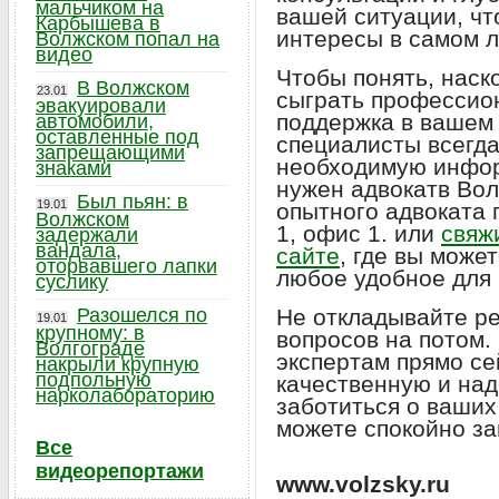
мальчиком на
вашей ситуации, чт
Карбышева в
интересы в самом л
Волжском попал на
видео
Чтобы понять, наск
В Волжском
23.01
сыграть профессио
эвакуировали
поддержка в вашем 
автомобили,
оставленные под
специалисты всегда
запрещающими
необходимую инфор
знаками
нужен адвокатв Вол
Был пьян: в
19.01
опытного адвоката 
Волжском
1, офис 1. или
свяж
задержали
вандала,
сайте
, где вы може
оторвавшего лапки
любое удобное для 
суслику
Разошелся по
Не откладывайте р
19.01
крупному: в
вопросов на потом.
Волгограде
экспертам прямо се
накрыли крупную
подпольную
качественную и над
нарколабораторию
заботиться о ваших 
можете спокойно за
Все
видеорепортажи
www.volzsky.ru