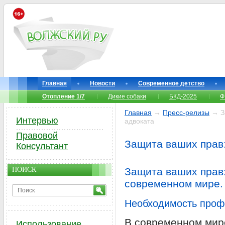
Главная
Новости
Современное детство
Отопление 1/7
Дикие собаки
БКД-2025
Ф
Главная
→
Пресс-релизы
→ За
Интервью
адвоката
Правовой
Защита ваших прав
Консультант
ПОИСК
Защита ваших прав:
современном мире.
Необходимость проф
В современном мире
Использование