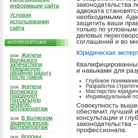
законодательства п
информации сайта
адвоката становятс
Условия
необходимыми. Адво
использования
защитить ваши прав
сайта
только по угловным
деловых переговоро
соглашений и во мн
ФОТОРЕПОРТАЖИ
Юридическая эксперт
Жители
14.04
Волжского
Квалифицированный
запечатлели
прекрасную
и навыками для раз
двойную радугу
после ливня
Глубокое понимание
Разработка стратег
Жители
13.04
Мастерство юридиче
Волжского
празднуют
Индивидуальный по
пахсальную
неделю:
Совокупность выше
фоторепортаж
обеспечит лучший и
консультации и глу
В Волжском
10.04
зацвела весна:
законодательства –
фоторепортаж
профессионала.
Вороны,
24.01