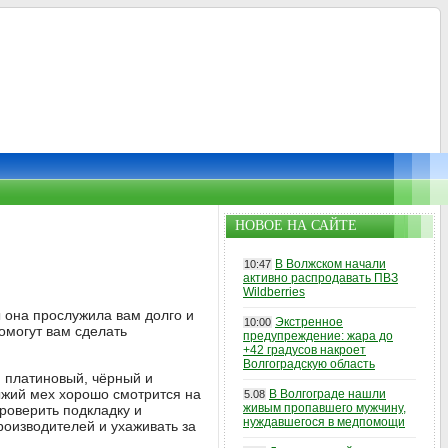
НОВОЕ НА САЙТЕ
В Волжском начали
10:47
активно распродавать ПВЗ
Wildberries
 она прослужила вам долго и
Экстренное
10:00
омогут вам сделать
предупреждение: жара до
+42 градусов накроет
Волгоградскую область
 платиновый, чёрный и
ыжий мех хорошо смотрится на
В Волгограде нашли
5.08
живым пропавшего мужчину,
роверить подкладку и
нуждавшегося в медпомощи
роизводителей и ухаживать за