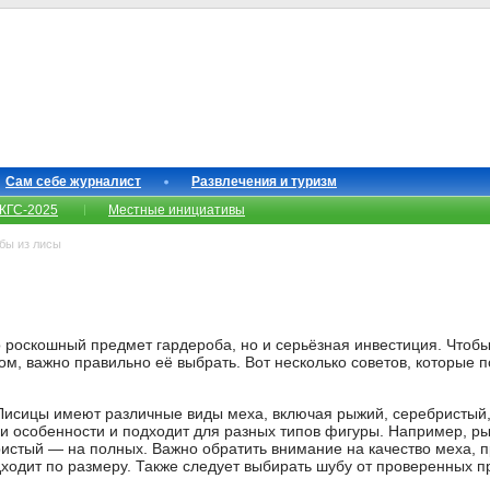
Сам себе журналист
Развлечения и туризм
КГС-2025
Местные инициативы
ы из лисы
о роскошный предмет гардероба, но и серьёзная инвестиция. Чтобы
м, важно правильно её выбрать. Вот несколько советов, которые п
Лисицы имеют различные виды меха, включая рыжий, серебристый,
ои особенности и подходит для разных типов фигуры. Например, р
истый — на полных. Важно обратить внимание на качество меха, п
дходит по размеру. Также следует выбирать шубу от проверенных п