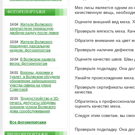
Мех лисы является одним из 
ФОТОРЕПОРТАЖИ
качественную вещь, необходим
Оцените внешний вид меха. Х
Жители Волжского
14.04
запечатлели прекрасную
Проверьте мягкость меха. Кач
двойную радугу после ливня
Обратите внимание на цвет 
Жители Волжского
13.04
празднуют пахсальную
Проверьте наличие дефектов.
неделю: фоторепортаж
Оцените качество швов. Швы 
В Волжском зацвела
10.04
весна: фоторепортаж
Проверьте подкладку. Она дол
Вороны, дорожки и
24.01
туалет: в Волжском обсудили
Узнайте происхождение меха.
обновление заброшенного
участка сквера на улице
Проверьте сертификаты качес
Советской
качества.
Трудоустройство и 3D-
22.01
Обратитесь к профессионалам
печать: депутаты облдумы
оценить качество меха.
оценили успехи Волжского
дома соцобслуживания
Следуя этим советам, вы смож
Все фоторепортажи
Проверьте подкладку. Она дол
ВИДЕОРЕПОРТАЖИ