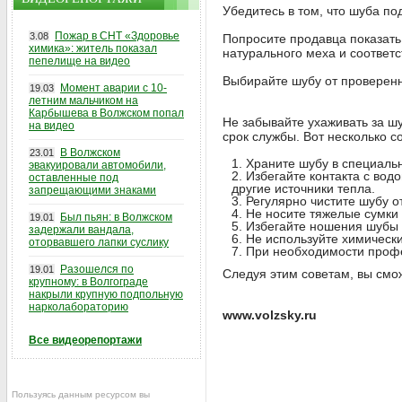
Убедитесь в том, что шуба по
Пожар в СНТ «Здоровье
3.08
Попросите продавца показать 
химика»: житель показал
натурального меха и соответс
пепелище на видео
Выбирайте шубу от проверенны
Момент аварии с 10-
19.03
летним мальчиком на
Карбышева в Волжском попал
Не забывайте ухаживать за ш
на видео
срок службы. Вот несколько с
В Волжском
23.01
Храните шубу в специальн
эвакуировали автомобили,
Избегайте контакта с вод
оставленные под
другие источники тепла.
запрещающими знаками
Регулярно чистите шубу о
Не носите тяжелые сумки 
Был пьян: в Волжском
19.01
Избегайте ношения шубы в
задержали вандала,
Не используйте химически
оторвавшего лапки суслику
При необходимости профе
Разошелся по
19.01
Следуя этим советам, вы смож
крупному: в Волгограде
накрыли крупную подпольную
нарколабораторию
www.volzsky.ru
Все видеорепортажи
Пользуясь данным ресурсом вы