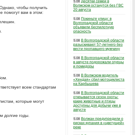
Десятки семей в
5.08
Волжском останутся без ГВС
Однако, чтобы получить
20 августа
е помогут вам в этом:
Покиньте улицу: в
5.08
плешин.
Волгоградской области
объявили беспилотную
.
опасность
В Волгоградской области
5.08
разыскивают 57-летнего без
вести пропавшего мужчину
В Волгоградской области
5.08
в августе подорожали огурцы
и помидоры
В Волжском водитель
5.08
бом.
«Хендая» сбил мотоциклиста
на Карбышева
тветствует всем стандартам
В Волгоградской области
5.08
открывается сезон охоты:
листам, которые могут
какие животные и птицы
доступны для добычи уже в
августе
м долгие годы.
Волжан предупредили о
5.08
рисках купания в «цветущей»
реке