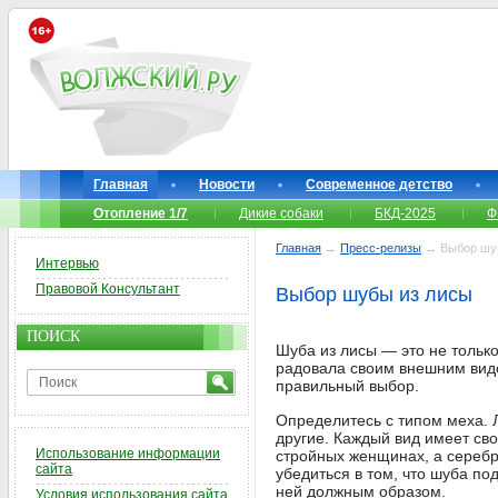
Главная
Новости
Современное детство
Отопление 1/7
Дикие собаки
БКД-2025
Ф
Главная
→
Пресс-релизы
→ Выбор шуб
Интервью
Правовой Консультант
Выбор шубы из лисы
ПОИСК
Шуба из лисы — это не тольк
радовала своим внешним видо
правильный выбор.
Определитесь с типом меха. 
другие. Каждый вид имеет св
Использование информации
стройных женщинах, а серебр
сайта
убедиться в том, что шуба по
ней должным образом.
Условия использования сайта