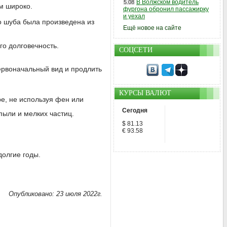
В Волжском водитель
5.08
м широко.
фургона обронил пассажирку
и уехал
то шуба была произведена из
Ещё новое на сайте
го долговечность.
СОЦСЕТИ
первоначальный вид и продлить
КУРСЫ ВАЛЮТ
ре, не используя фен или
Сегодня
пыли и мелких частиц.
$ 81.13
€ 93.58
долгие годы.
Опубликовано: 23 июля 2022г.