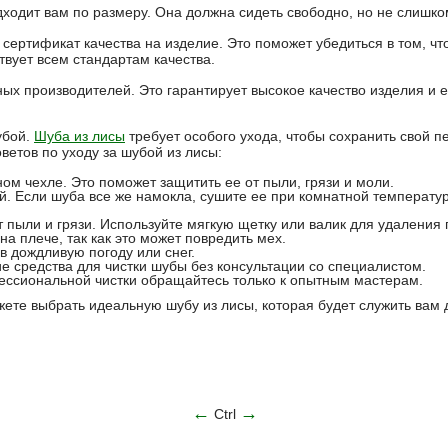
дходит вам по размеру. Она должна сидеть свободно, но не слишко
сертификат качества на изделие. Это поможет убедиться в том, ч
твует всем стандартам качества.
х производителей. Это гарантирует высокое качество изделия и е
убой.
Шуба из лисы
требует особого ухода, чтобы сохранить свой 
оветов по уходу за шубой из лисы:
ом чехле. Это поможет защитить ее от пыли, грязи и моли.
ой. Если шуба все же намокла, сушите ее при комнатной температу
т пыли и грязи. Используйте мягкую щетку или валик для удаления 
на плече, так как это может повредить мех.
 дождливую погоду или снег.
е средства для чистки шубы без консультации со специалистом.
ссиональной чистки обращайтесь только к опытным мастерам.
ете выбрать идеальную шубу из лисы, которая будет служить вам 
←
→
Ctrl