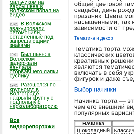
мальчиком на
общей цветовой гам
Карбышева в
свадьба, день рожд
Волжском попал на
видео
праздник. Цвета мог
насыщенными, так 
В Волжском
23.01
зависимости от пре
эвакуировали
автомобили,
оставленные под
Тематика и декор
запрещающими
знаками
Тематика торта мож
Был пьян: в
классических цвето
19.01
Волжском
креативных решени
задержали
являются тематичес
вандала,
оторвавшего лапки
включать в себя ук
суслику
фигурок и даже съ
Разошелся по
19.01
Выбор начинки
крупному: в
Волгограде
накрыли крупную
Начинка торта — эт
подпольную
нарколабораторию
чем его внешний ви
популярных вариант
Все
Начинка
видеорепортажи
Шоколадный
Классич