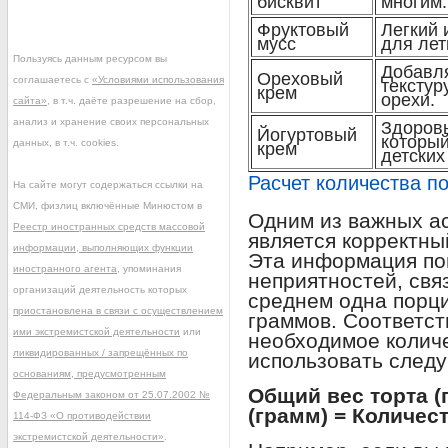
бисквит
многим.
Фруктовый
Легкий 
мусс
для лет
Пользуясь данным ресурсом вы
Добавля
Ореховый
соглашаетесь с
«Условиями использования
текстур
крем
орехи.
сайта»
, в т.ч. даёте разрешение на сбор,
анализ и хранение своих персональных
Здоровы
Йогуртовый
который
данных, в т.ч. cookies.
крем
детских
Расчет количества п
На сайте могут содержаться ссылки на
СМИ, физлиц включённые Минюстом в
Одним из важных ас
Реестр иностранных средств массовой
является корректны
информации, выполняющих функции
Эта информация по
иностранного агента
, упоминания
неприятностей, свя
организаций деятельность которых
среднем одна порци
приостановлена в связи с осуществлением
граммов. Соответст
ими экстремистской деятельности
или
необходимое колич
ликвидированных / запрещённых по
использовать след
основаниям, предусмотренным
Общий вес торта (
Федеральным законом от 25.07.2002 №
(грамм) = Количес
114-ФЗ «О противодействии
экстремистской деятельности»
.