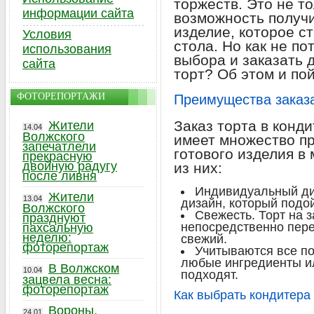
торжеств. Это не то
информации сайта
возможность получи
изделие, которое с
Условия
стола. Но как не по
использования
выбора и заказать 
сайта
торт? Об этом и пой
ФОТОРЕПОРТАЖИ
Преимущества заказа
Заказ торта в конд
Жители
14.04
Волжского
имеет множество п
запечатлели
готового изделия в
прекрасную
двойную радугу
из них:
после ливня
Индивидуальный ди
Жители
13.04
дизайн, который подо
Волжского
Свежесть. Торт на з
празднуют
непосредственно пере
пахсальную
неделю:
свежий.
фоторепортаж
Учитываются все п
любые ингредиенты ил
В Волжском
10.04
подходят.
зацвела весна:
фоторепортаж
Как выбрать кондитера
Вороны,
24.01