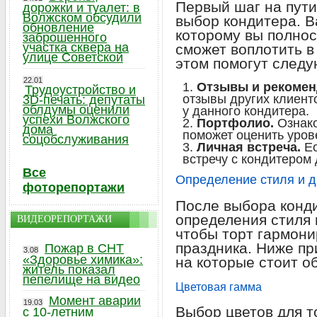
Первый шаг на пути
дорожки и туалет: в
Волжском обсудили
выбор кондитера. В
обновление
которому вы полнос
заброшенного
участка сквера на
сможет воплотить в
улице Советской
этом помогут след
22.01
Отзывы и рекомен
Трудоустройство и
отзывы других клиент
3D-печать: депутаты
облдумы оценили
у данного кондитера.
успехи Волжского
Портфолио.
Ознако
дома
поможет оценить урове
соцобслуживания
Личная встреча.
Ес
встречу с кондитером
Все
Определение стиля и д
фоторепортажи
После выбора конди
определения стиля 
ВИДЕОРЕПОРТАЖИ
чтобы торт гармон
праздника. Ниже п
Пожар в СНТ
3.08
«Здоровье химика»:
на которые стоит о
житель показал
пепелище на видео
Цветовая гамма
Момент аварии
19.03
Выбор цветов для т
с 10-летним