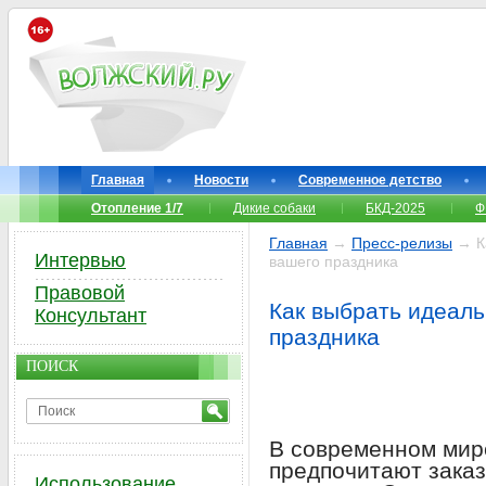
Главная
Новости
Современное детство
Отопление 1/7
Дикие собаки
БКД-2025
Ф
Главная
→
Пресс-релизы
→ Ка
Интервью
вашего праздника
Правовой
Как выбрать идеаль
Консультант
праздника
ПОИСК
В современном мир
предпочитают заказ
Использование