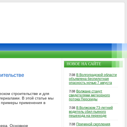
НОВОЕ НА САЙТЕ
оительстве
В Волгоградской области
7.08
объявлена беспилотная
опасность ночью 7 августа
Волжане станут
7.08
еском строительстве и для
свидетелями метеорного
териалами. В этой статье мы
потока Персеиды
е примеры применения в
В Волжском 73-летний
7.08
водитель сбил пьяного
пешехода на переходе
Причиной скопления
7.08
мера. Основное