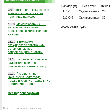
Размер (м)
Тип сетки
Цена 
Пожар в СНТ «Здоровье
3.08
1x1x1
Оцинкованная
20
химика»: житель показал
пепелище на видео
2x1x0.5
Оцинкованная
35
Момент аварии с 10-
19.03
www.volzsky.ru
летним мальчиком на
Карбышева в Волжском попал
на видео
В Волжском
23.01
эвакуировали автомобили,
оставленные под
запрещающими знаками
Был пьян: в Волжском
19.01
задержали вандала,
оторвавшего лапки суслику
Разошелся по
19.01
крупному: в Волгограде
накрыли крупную подпольную
нарколабораторию
Все видеорепортажи
Пользуясь данным ресурсом вы