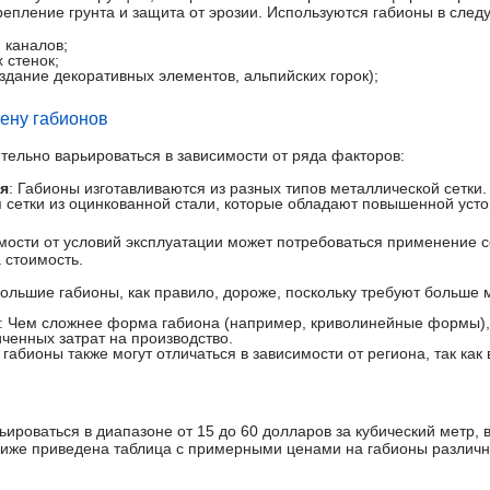
репление грунта и защита от эрозии. Используются габионы в след
 каналов;
 стенок;
дание декоративных элементов, альпийских горок);
ену габионов
тельно варьироваться в зависимости от ряда факторов:
я
: Габионы изготавливаются из разных типов металлической сетки
 сетки из оцинкованной стали, которые обладают повышенной усто
имости от условий эксплуатации может потребоваться применение 
а стоимость.
Большие габионы, как правило, дороже, поскольку требуют больше 
: Чем сложнее форма габиона (например, криволинейные формы),
иченных затрат на производство.
 габионы также могут отличаться в зависимости от региона, так как
ироваться в диапазоне от 15 до 60 долларов за кубический метр, 
иже приведена таблица с примерными ценами на габионы различны