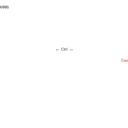
(USD)
←
→
Ctrl