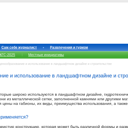
Сам себе журналист
Развлечения и туризм
КГС-2025
Местные инициативы
енообразование и использование в ландшафтном дизайне и строительстве
ние и использование в ландшафтном дизайне и стр
которые широко используются в ландшафтном дизайне, гидротехнич
 они из металлической сетки, заполненной камнями или другими ма
 цены на габионы, их виды, преимущества использования, а такж
 применяется?
чеистую конструкцию, которая может быть различной формы и раз