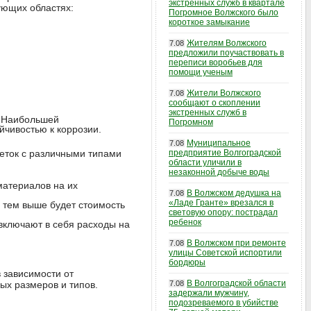
экстренных служб в квартале
ующих областях:
Погромное Волжского было
короткое замыкание
Жителям Волжского
7.08
предложили поучаствовать в
переписи воробьев для
помощи ученым
Жители Волжского
7.08
сообщают о скоплении
экстренных служб в
. Наибольшей
Погромном
йчивостью к коррозии.
Муниципальное
7.08
сеток с различными типами
предприятие Волгоградской
области уличили в
незаконной добыче воды
материалов на их
В Волжском дедушка на
7.08
«Ладе Гранте» врезался в
 тем выше будет стоимость
световую опору: пострадал
ребенок
 включают в себя расходы на
В Волжском при ремонте
7.08
улицы Советской испортили
бордюры
в зависимости от
В Волгоградской области
х размеров и типов.
7.08
задержали мужчину,
подозреваемого в убийстве