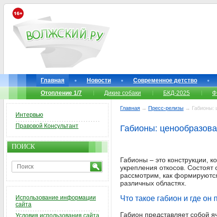
Главная
Новости
Современное детство
Отопление 1/7
Дикие собаки
БКД-2025
Ф
Главная
→
Пресс-релизы
→ Габионы: ц
Интервью
Правовой Консультант
Габионы: ценообразова
ПОИСК
Габионы – это конструкции, 
укрепления откосов. Состоят
рассмотрим, как формируются
различных областях.
Использование информации
Что такое габион и где он
сайта
Габион представляет собой я
Условия использования сайта