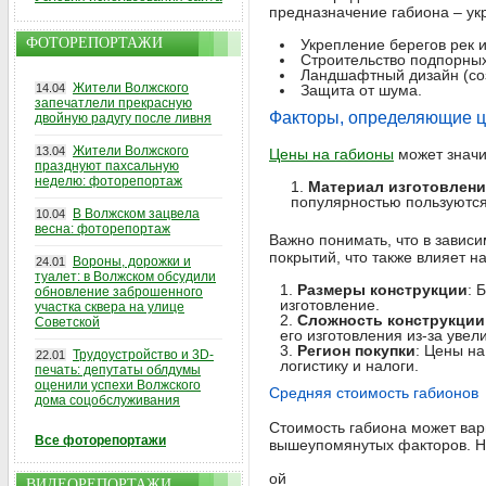
предназначение габиона – ук
ФОТОРЕПОРТАЖИ
Укрепление берегов рек и
Строительство подпорных
Ландшафтный дизайн (соз
Жители Волжского
14.04
Защита от шума.
запечатлели прекрасную
Факторы, определяющие ц
двойную радугу после ливня
Жители Волжского
13.04
Цены на габионы
может значи
празднуют пахсальную
неделю: фоторепортаж
Материал изготовлени
популярностью пользуются
В Волжском зацвела
10.04
весна: фоторепортаж
Важно понимать, что в завис
покрытий, что также влияет н
Вороны, дорожки и
24.01
туалет: в Волжском обсудили
Размеры конструкции
: 
обновление заброшенного
изготовление.
участка сквера на улице
Сложность конструкции
Советской
его изготовления из-за увел
Регион покупки
: Цены на
Трудоустройство и 3D-
22.01
логистику и налоги.
печать: депутаты облдумы
оценили успехи Волжского
Средняя стоимость габионов
дома соцобслуживания
Стоимость габиона может варь
Все фоторепортажи
вышеупомянутых факторов. Н
ой
ВИДЕОРЕПОРТАЖИ