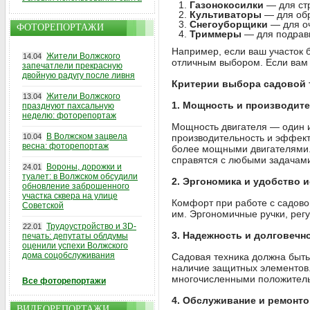
Газонокосилки
— для стр
Культиваторы
— для обр
Снегоуборщики
— для оч
ФОТОРЕПОРТАЖИ
Триммеры
— для подравн
Например, если ваш участок 
Жители Волжского
14.04
отличным выбором. Если вам 
запечатлели прекрасную
двойную радугу после ливня
Критерии выбора садовой 
Жители Волжского
13.04
1. Мощность и производит
празднуют пахсальную
неделю: фоторепортаж
Мощность двигателя — один и
В Волжском зацвела
10.04
производительность и эффект
весна: фоторепортаж
более мощными двигателями.
справятся с любыми задачам
Вороны, дорожки и
24.01
туалет: в Волжском обсудили
2. Эргономика и удобство 
обновление заброшенного
участка сквера на улице
Комфорт при работе с садово
Советской
им. Эргономичные ручки, рег
Трудоустройство и 3D-
22.01
3. Надежность и долговечн
печать: депутаты облдумы
оценили успехи Волжского
дома соцобслуживания
Садовая техника должна быть
наличие защитных элементов.
многочисленными положитель
Все фоторепортажи
4. Обслуживание и ремонт
ВИДЕОРЕПОРТАЖИ