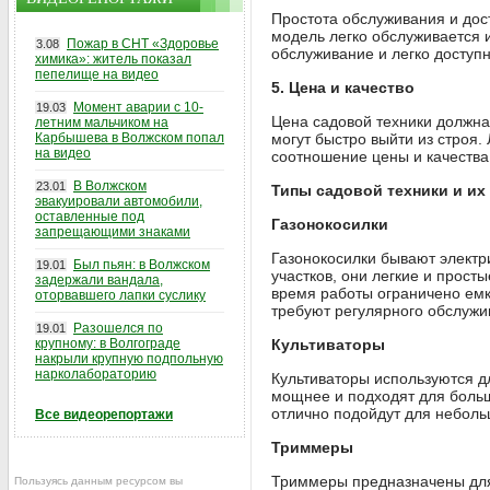
Простота обслуживания и дос
модель легко обслуживается 
Пожар в СНТ «Здоровье
3.08
обслуживание и легко доступн
химика»: житель показал
пепелище на видео
5. Цена и качество
Момент аварии с 10-
19.03
Цена садовой техники должна 
летним мальчиком на
Карбышева в Волжском попал
могут быстро выйти из строя
на видео
соотношение цены и качества
В Волжском
23.01
Типы садовой техники и их
эвакуировали автомобили,
оставленные под
Газонокосилки
запрещающими знаками
Газонокосилки бывают электр
Был пьян: в Волжском
19.01
участков, они легкие и прост
задержали вандала,
время работы ограничено емк
оторвавшего лапки суслику
требуют регулярного обслужи
Разошелся по
19.01
крупному: в Волгограде
Культиваторы
накрыли крупную подпольную
нарколабораторию
Культиваторы используются д
мощнее и подходят для больш
отлично подойдут для неболь
Все видеорепортажи
Триммеры
Триммеры предназначены для 
Пользуясь данным ресурсом вы