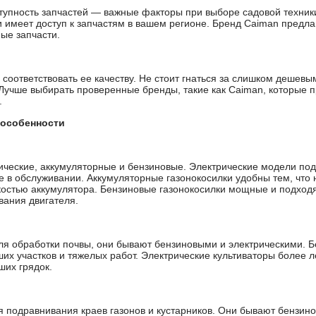
тупность запчастей — важные факторы при выборе садовой техники
и имеет доступ к запчастям в вашем регионе. Бренд Caiman предла
ые запчасти.
соответствовать ее качеству. Не стоит гнаться за слишком дешевы
. Лучше выбирать проверенные бренды, такие как Caiman, которые 
.
 особенности
ические, аккумуляторные и бензиновые. Электрические модели по
ые в обслуживании. Аккумуляторные газонокосилки удобны тем, что 
остью аккумулятора. Бензиновые газонокосилки мощные и подходят
вания двигателя.
ля обработки почвы, они бывают бензиновыми и электрическими. 
их участков и тяжелых работ. Электрические культиваторы более л
ших грядок.
подравнивания краев газонов и кустарников. Они бывают бензино