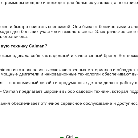
 триммеры мощнее и подходят для больших участков, а электрич
егко и быстро очистить снег зимой. Они бывают бензиновыми и эл
одят для больших участков и тяжелого снега. Электрические снег
ь ограничена.
овую технику Caiman?
екомендовала себя как надежный и качественный бренд. Вот неско
iman изготовлена из высококачественных материалов и обладает 
мощные двигатели и инновационные технологии обеспечивают выс
я
— эргономичный дизайн и продуманные детали делают работу с
 Caiman предлагает широкий выбор садовой техники, которая под
ния обеспечивает отличное сервисное обслуживание и доступност
←
→
Ctrl