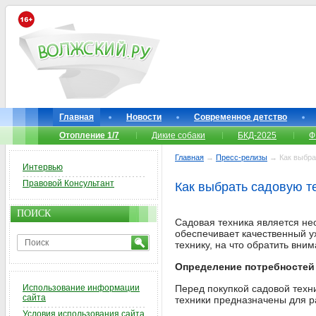
Главная
Новости
Современное детство
Отопление 1/7
Дикие собаки
БКД-2025
Ф
Главная
→
Пресс-релизы
→ Как выбрат
Интервью
Правовой Консультант
Как выбрать садовую т
ПОИСК
Садовая техника является не
обеспечивает качественный у
технику, на что обратить вни
Определение потребностей
Использование информации
Перед покупкой садовой техн
сайта
техники предназначены для р
Условия использования сайта