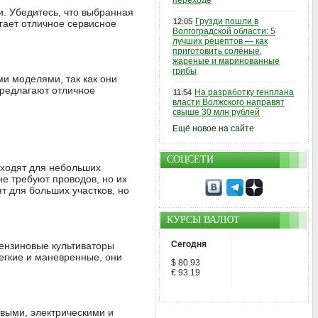
переходе
. Убедитесь, что выбранная
Грузди пошли в
12:05
гает отличное сервисное
Волгоградской области: 5
лучших рецептов — как
приготовить солёные,
жареные и маринованные
грибы
ми моделями, так как они
предлагают отличное
На разработку генплана
11:54
власти Волжского направят
свыше 30 млн рублей
Ещё новое на сайте
СОЦСЕТИ
дходят для небольших
не требуют проводов, но их
 для больших участков, но
КУРСЫ ВАЛЮТ
Сегодня
Бензиновые культиваторы
егкие и маневренные, они
$ 80.93
€ 93.19
выми, электрическими и