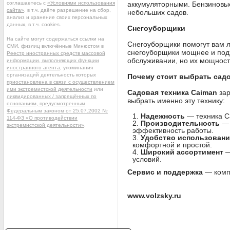
соглашаетесь с
«Условиями использования
аккумуляторными. Бензиновые
сайта»
, в т.ч. даёте разрешение на сбор,
небольших садов.
анализ и хранение своих персональных
данных, в т.ч. cookies.
Снегоуборщики
На сайте могут содержаться ссылки на
Снегоуборщики помогут вам л
СМИ, физлиц включённые Минюстом в
снегоуборщики мощнее и подх
Реестр иностранных средств массовой
обслуживании, но их мощност
информации, выполняющих функции
иностранного агента
, упоминания
организаций деятельность которых
Почему стоит выбрать сад
приостановлена в связи с осуществлением
ими экстремистской деятельности
или
Садовая техника Caiman
зар
ликвидированных / запрещённых по
выбрать именно эту технику:
основаниям, предусмотренным
Федеральным законом от 25.07.2002 №
Надежность
— техника Ca
114-ФЗ «О противодействии
Производительность
— 
экстремистской деятельности»
.
эффективность работы.
Удобство использовани
комфортной и простой.
Широкий ассортимент
—
условий.
Сервис и поддержка
— компа
www.volzsky.ru