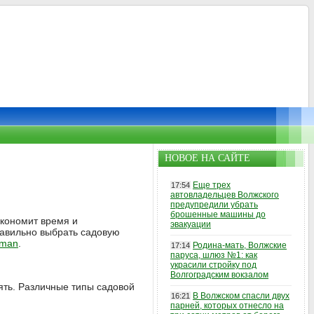
НОВОЕ НА САЙТЕ
Еще трех
17:54
автовладельцев Волжского
предупредили убрать
брошенные машины до
экономит время и
эвакуации
равильно выбрать садовую
iman
.
Родина-мать, Волжские
17:14
паруса, шлюз №1: как
украсили стройку под
Волгоградским вокзалом
ять. Различные типы садовой
В Волжском спасли двух
16:21
парней, которых отнесло на