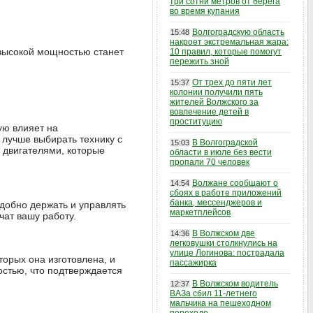
три сотни метров от берега
во время купания
Волгоградскую область
15:48
накроет экстремальная жара:
 высокой мощностью станет
10 правил, которые помогут
пережить зной
От трех до пяти лет
15:37
колонии получили пять
жителей Волжского за
вовлечение детей в
проституцию
ую влияет на
 лучше выбирать технику с
В Волгоградской
15:03
двигателями, которые
области в июле без вести
пропали 70 человек
Волжане сообщают о
14:54
сбоях в работе приложений
банка, мессенджеров и
добно держать и управлять
маркетплейсов
чат вашу работу.
В Волжском две
14:36
легковушки столкнулись на
улице Логинова: пострадала
орых она изготовлена, и
пассажирка
стью, что подтверждается
В Волжском водитель
12:37
ВАЗа сбил 11-летнего
мальчика на пешеходном