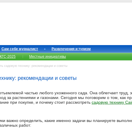
Сам себе журналист
Развлечения и туризм
КГС-2025
Местные инициативы
ь садовую технику: рекомендации и советы
ехнику: рекомендации и советы
отъемлемой частью любого ухоженного сада. Она облегчает труд, 
ход за растениями и газонами. Сегодня мы поговорим о том, как п
мание при покупке, и почему стоит рассмотреть
садовую технику Ca
ики важно определить, какие именно задачи вы планируете выполн
азличных работ: