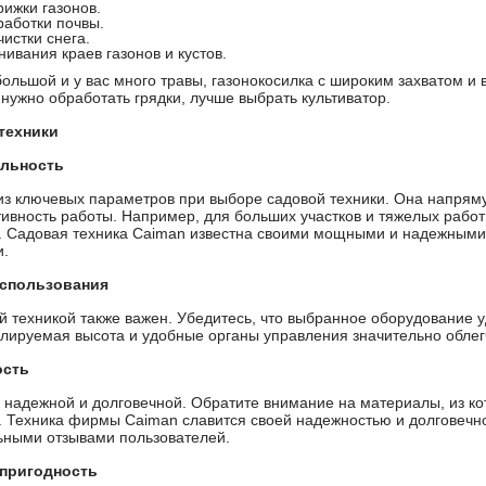
ижки газонов.
аботки почвы.
истки снега.
ивания краев газонов и кустов.
большой и у вас много травы, газонокосилка с широким захватом и
нужно обработать грядки, лучше выбрать культиватор.
техники
ельность
з ключевых параметров при выборе садовой техники. Она напрям
ивность работы. Например, для больших участков и тяжелых работ
 Садовая техника Caiman известна своими мощными и надежными 
и.
использования
й техникой также важен. Убедитесь, что выбранное оборудование у
улируемая высота и удобные органы управления значительно облег
ость
 надежной и долговечной. Обратите внимание на материалы, из кот
 Техника фирмы Caiman славится своей надежностью и долговечно
ными отзывами пользователей.
опригодность