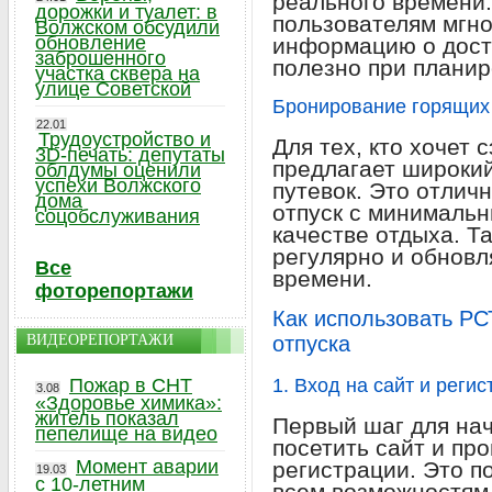
реального времени.
дорожки и туалет: в
пользователям мгн
Волжском обсудили
обновление
информацию о дост
заброшенного
полезно при планир
участка сквера на
улице Советской
Бронирование горящих 
22.01
Трудоустройство и
Для тех, кто хочет 
3D-печать: депутаты
предлагает широкий
облдумы оценили
успехи Волжского
путевок. Это отлич
дома
отпуск с минимальн
соцобслуживания
качестве отдыха. Т
регулярно и обновл
Все
времени.
фоторепортажи
Как использовать Р
ВИДЕОРЕПОРТАЖИ
отпуска
Пожар в СНТ
1. Вход на сайт и реги
3.08
«Здоровье химика»:
житель показал
Первый шаг для нач
пепелище на видео
посетить сайт и пр
Момент аварии
регистрации. Это п
19.03
с 10-летним
всем возможностям