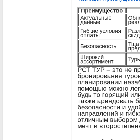
Преимущество
Актуальные
Обн
данные
реа
Гибкие условия
Раз
оплаты
скид
Тщат
Безопасность
пре
Широкий
Туры
ассортимент
РСТ ТУР – это не п
бронирования туро
планировании незаб
помощью можно легк
будь то горящий ил
также арендовать б
безопасности и удо
направлений и гибк
отличным выбором 
мечт и второстепен