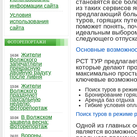
становятся все бо
информации сайта
из таких сервисов 
предлагающий боль
Условия
туров, горящих путе
использования
поможет понять, по
сайта
идеальным выбором
следующего отпуска
ФОТОРЕПОРТАЖИ
Основные возможнос
Жители
14.04
Волжского
РСТ ТУР предлагает
запечатлели
которые делают пр
прекрасную
двойную радугу
максимально прост
после ливня
ключевые возможно
Жители
13.04
Поиск туров в режи
Волжского
Бронирование горящ
празднуют
пахсальную
Аренда баз отдыха
неделю:
Гибкие условия опл
фоторепортаж
Поиск туров в режиме 
В Волжском
10.04
зацвела весна:
Одной из главных 
фоторепортаж
является возможнос
Вороны,
24.01