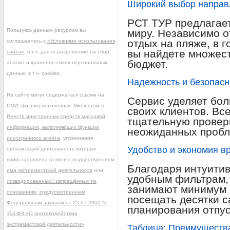
Широкий выбор направ
РСТ ТУР предлагает
Пользуясь данным ресурсом вы
миру. Независимо от
отдых на пляже, в г
соглашаетесь с
«Условиями использования
вы найдете множест
сайта»
, в т.ч. даёте разрешение на сбор,
бюджет.
анализ и хранение своих персональных
данных, в т.ч. cookies.
Надежность и безопасн
На сайте могут содержаться ссылки на
Сервис уделяет бо
СМИ, физлиц включённые Минюстом в
своих клиентов. Вс
Реестр иностранных средств массовой
тщательную проверк
информации, выполняющих функции
неожиданных пробл
иностранного агента
, упоминания
Удобство и экономия в
организаций деятельность которых
приостановлена в связи с осуществлением
Благодаря интуити
ими экстремистской деятельности
или
удобным фильтрам, 
ликвидированных / запрещённых по
занимают минимум 
основаниям, предусмотренным
посещать десятки с
Федеральным законом от 25.07.2002 №
планирования отпус
114-ФЗ «О противодействии
экстремистской деятельности»
.
Таблица: Преимуществ