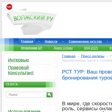
Главная
Новости
Современное детство
Отопление 1/7
Дикие собаки
БКД-2025
Ф
Главная
→
Пресс-релизы
→ РС
Интервью
бронирования туров и путево
Правовой
РСТ ТУР: Ваш прово
Консультант
бронирования туров
ПОИСК
В мире, где скорос
роль, сервисы онла
Использование