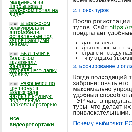
мальчиком на
Карбышева в
Волжском попал на
2. Поиск туров
видео
После регистрации 
В Волжском
23.01
туров. Сайт
https://
эвакуировали
автомобили,
предлагает удобные
оставленные под
запрещающими
дате вылета
знаками
длительности поезд
стране и городу на
Был пьян: в
19.01
типу отдыха (пляжны
Волжском
задержали
вандала,
3. Бронирование и опл
оторвавшего лапки
суслику
Когда подходящий т
забронировать его.
Разошелся по
19.01
крупному: в
максимально упрощ
Волгограде
удобный способ опл
накрыли крупную
ТУР часто предлага
подпольную
нарколабораторию
туры, что делает и
привлекательными.
Все
Почему выбирают Р
видеорепортажи