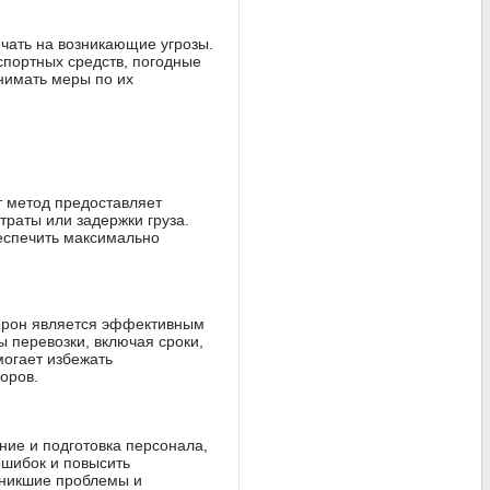
чать на возникающие угрозы.
нспортных средств, погодные
нимать меры по их
т метод предоставляет
траты или задержки груза.
беспечить максимально
торон является эффективным
 перевозки, включая сроки,
могает избежать
оров.
ние и подготовка персонала,
ошибок и повысить
зникшие проблемы и