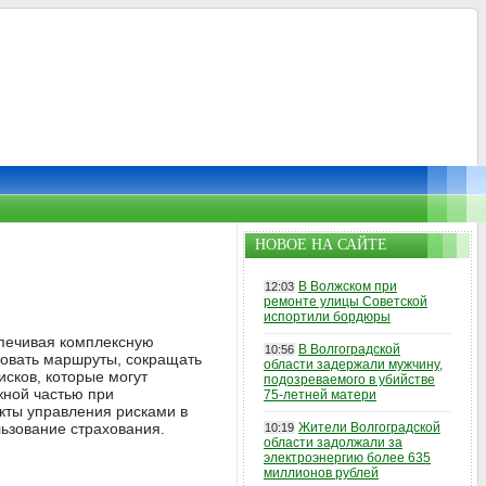
НОВОЕ НА САЙТЕ
В Волжском при
12:03
ремонте улицы Советской
испортили бордюры
спечивая комплексную
В Волгоградской
10:56
ровать маршруты, сокращать
области задержали мужчину,
сков, которые могут
подозреваемого в убийстве
жной частью при
75-летней матери
кты управления рисками в
ьзование страхования.
Жители Волгоградской
10:19
области задолжали за
электроэнергию более 635
миллионов рублей