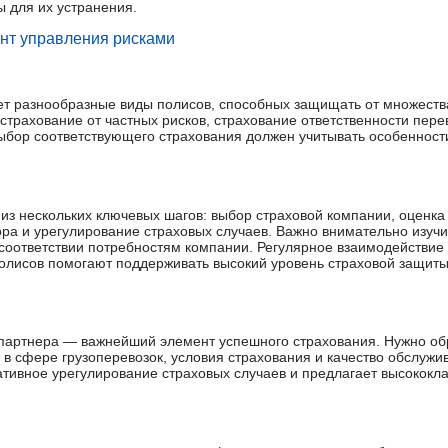
 для их устранения.
нт управления рисками
ет разнообразные виды полисов, способных защищать от множеств
, страхование от частных рисков, страхование ответственности пере
бор соответствующего страхования должен учитывать особенности
 из нескольких ключевых шагов: выбор страховой компании, оценка
ра и урегулирование страховых случаев. Важно внимательно изучи
 соответствии потребностям компании. Регулярное взаимодействие
олисов помогают поддерживать высокий уровень страховой защиты
 партнера — важнейший элемент успешного страхования. Нужно о
 в сфере грузоперевозок, условия страхования и качество обслужи
тивное урегулирование страховых случаев и предлагает высококла