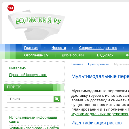
Главная
Новости
Современное детство
Отопление 1/7
Дикие собаки
БКД-2025
Ф
Главная
→
Пресс-релизы
→ Мультимод
Интервью
Правовой Консультант
Мультимодальные пере
ПОИСК
Мультимодальные перевозки 
доставку грузов с использов
время на доставку и снижать
существенно повлиять на их 
планировании и выполнении т
мультимодальных перевозках
Использование информации
сайта
Идентификация рисков
Условия использования сайта