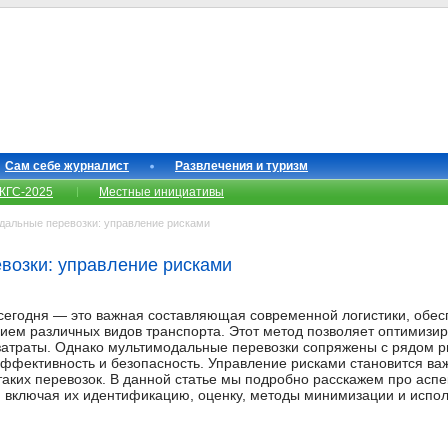
Сам себе журналист
Развлечения и туризм
КГС-2025
Местные инициативы
альные перевозки: управление рисками
возки: управление рисками
сегодня — это важная составляющая современной логистики, обе
анием различных видов транспорта. Этот метод позволяет оптимизи
 затраты. Однако мультимодальные перевозки сопряжены с рядом ри
эффективность и безопасность. Управление рисками становится ва
аких перевозок. В данной статье мы подробно расскажем про аспе
, включая их идентификацию, оценку, методы минимизации и испол