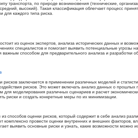
ипу транспорта, по природе возникновения (технические, организ
 средний, высокий). Такая классификация облегчает процесс прин
и для каждого типа риска.
остоит из оценок экспертов, анализа исторических данных и возмо
чениях специалистов и помогает выявить потенциальные угрозы на
я важным способом для предварительного анализа и разработки о
в
и рисков заключается в применении различных моделей и статисти
оздействия рисков. Это может включать анализ данных о прошлых 
 для моделирования различных сценариев и расчет экономически
ить риски и создать конкретные меры по их минимизации.
из способов оценки рисков, который содержит в себе анализ разл
ет комплексно провести оценки внутренних и внешних факторов, 
гает выявить основные риски и узнать, какие возможности можно и