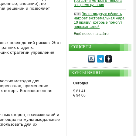
три сотни метров от берега
ационные, внешние), по
во время купания
ятия решений и позволяет
Волгоградскую область
6.08
накроет экстремальная жара:
10 правил, которые помогут
пережить зной
Ещё новое на сайте
жных последствий рисков. Этот
СОЦСЕТИ
 ранних стадиях.
бщих стратегий управления
КУРСЫ ВАЛЮТ
ческих методов для
Сегодня
перевозках, применение
х потерь. Количественная
$ 81.41
€ 94.06
ичных сторон, возможностей и
влияющих на мультимодальные
спользовать для их