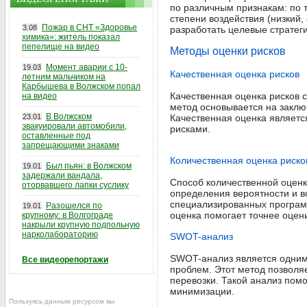
по различным признакам: по т
степени воздействия (низкий,
Пожар в СНТ «Здоровье
3.08
разработать целевые стратеги
химика»: житель показал
пепелище на видео
Методы оценки рисков
Момент аварии с 10-
19.03
Качественная оценка рисков
летним мальчиком на
Карбышева в Волжском попал
Качественная оценка рисков с
на видео
метод основывается на заклю
В Волжском
23.01
Качественная оценка являетс
эвакуировали автомобили,
рисками.
оставленные под
запрещающими знаками
Количественная оценка риско
Был пьян: в Волжском
19.01
задержали вандала,
Способ количественной оценк
оторвавшего лапки суслику
определения вероятности и в
специализированных программ
Разошелся по
19.01
оценка помогает точнее оцен
крупному: в Волгограде
накрыли крупную подпольную
нарколабораторию
SWOT-анализ
SWOT-анализ является одним 
Все видеорепортажи
проблем. Этот метод позволя
перевозки. Такой анализ помо
минимизации.
Пользуясь данным ресурсом вы