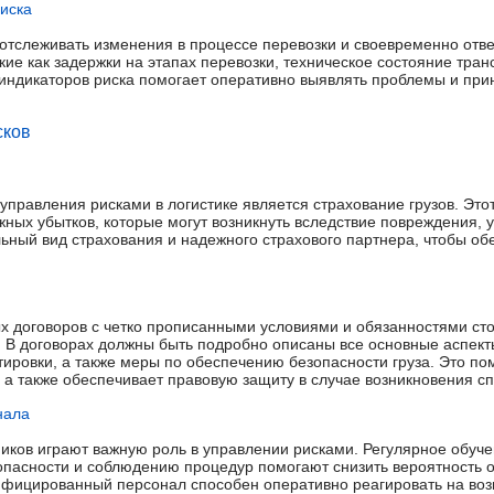
иска
отслеживать изменения в процессе перевозки и своевременно отве
акие как задержки на этапах перевозки, техническое состояние тра
е индикаторов риска помогает оперативно выявлять проблемы и при
сков
управления рисками в логистике является страхование грузов. Это
ых убытков, которые могут возникнуть вследствие повреждения, у
ьный вид страхования и надежного страхового партнера, чтобы о
х договоров с четко прописанными условиями и обязанностями с
 В договорах должны быть подробно описаны все основные аспекты
тировки, а также меры по обеспечению безопасности груза. Это по
 а также обеспечивает правовую защиту в случае возникновения сп
нала
иков играют важную роль в управлении рисками. Регулярное обуче
опасности и соблюдению процедур помогают снизить вероятность 
ифицированный персонал способен оперативно реагировать на во