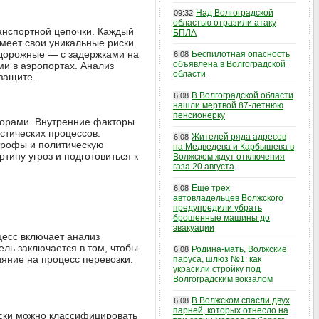
Над Волгоградской
09:32
областью отразили атаку
ранспортной цепочки. Каждый
БПЛА
меет свои уникальные риски.
одорожные — с задержками на
Беспилотная опасность
6.08
объявлена в Волгоградской
и в аэропортах. Анализ
области
защите.
В Волгоградской области
6.08
нашли мертвой 87-летнюю
пенсионерку
торами. Внутренние факторы
стических процессов.
Жителей ряда адресов
6.08
трофы и политическую
на Медведева и Карбышева в
тину угроз и подготовиться к
Волжском ждут отключения
газа 20 августа
Еще трех
6.08
автовладельцев Волжского
предупредили убрать
брошенные машины до
эвакуации
цесс включает анализ
ль заключается в том, чтобы
Родина-мать, Волжские
6.08
ияние на процесс перевозки.
паруса, шлюз №1: как
украсили стройку под
Волгоградским вокзалом
В Волжском спасли двух
6.08
парней, которых отнесло на
ски можно классифицировать