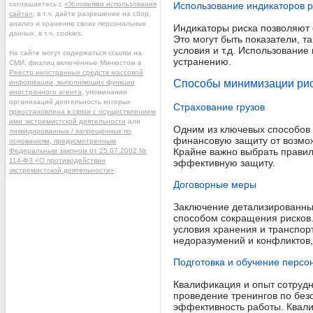
соглашаетесь с
«Условиями использования
Использование индикаторов р
сайта»
, в т.ч. даёте разрешение на сбор,
анализ и хранение своих персональных
Индикаторы риска позволяют 
данных, в т.ч. cookies.
Это могут быть показатели, т
условия и т.д. Использовани
На сайте могут содержаться ссылки на
устранению.
СМИ, физлиц включённые Минюстом в
Реестр иностранных средств массовой
Способы минимизации ри
информации, выполняющих функции
иностранного агента
, упоминания
организаций деятельность которых
Страхование грузов
приостановлена в связи с осуществлением
ими экстремистской деятельности
или
Одним из ключевых способов 
ликвидированных / запрещённых по
финансовую защиту от возможн
основаниям, предусмотренным
Крайне важно выбрать правил
Федеральным законом от 25.07.2002 №
114-ФЗ «О противодействии
эффективную защиту.
экстремистской деятельности»
.
Договорные меры
Заключение детализированны
способом сокращения рисков.
условия хранения и транспор
недоразумений и конфликтов,
Подготовка и обучение персо
Квалификация и опыт сотрудн
проведение тренингов по без
эффективность работы. Квал