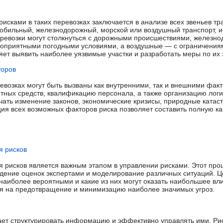
рисками в таких перевозках заключается в анализе всех звеньев т
омобильный, железнодорожный, морской или воздушный транспорт, и
ревозки могут столкнуться с дорожными происшествиями, железн
гоприятными погодными условиями, а воздушные — с ограничениям
яет выявить наиболее уязвимые участки и разработать меры по их 
торов
евозках могут быть вызваны как внутренними, так и внешними фак
тных средств, квалификацию персонала, а также организацию логи
ать изменение законов, экономические кризисы, природные катас
я всех возможных факторов риска позволяет составить полную кар
я рисков
я рисков является важным этапом в управлении рисками. Этот про
едение оценок экспертами и моделирование различных ситуаций. Це
 наиболее вероятными и какие из них могут оказать наибольшее вл
ия на предотвращение и минимизацию наиболее значимых угроз.
ает структурировать информацию и эффективно управлять ими. Ри