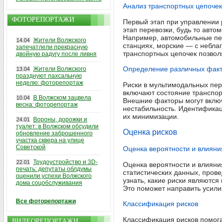
Анализ транспортных цепочек
ФОТОРЕПОРТАЖИ
Первый этап при управлении 
этап перевозки, будь то авт
Например, автомобильные пе
Жители Волжского
14.04
станциях, морские — с небла
запечатлели прекрасную
транспортных цепочек позвол
двойную радугу после ливня
Определение различных фак
Жители Волжского
13.04
празднуют пахсальную
неделю: фоторепортаж
Риски в мультимодальных пер
включают состояние транспор
В Волжском зацвела
10.04
Внешние факторы могут включ
весна: фоторепортаж
нестабильность. Идентификаци
их минимизации.
Вороны, дорожки и
24.01
туалет: в Волжском обсудили
Оценка рисков
обновление заброшенного
участка сквера на улице
Советской
Оценка вероятности и влияни
Трудоустройство и 3D-
22.01
Оценка вероятности и влияни
печать: депутаты облдумы
статистических данных, пров
оценили успехи Волжского
узнать, какие риски являются
дома соцобслуживания
Это поможет направить усил
Все фоторепортажи
Классификация рисков
Классификация рисков помог
ВИДЕОРЕПОРТАЖИ