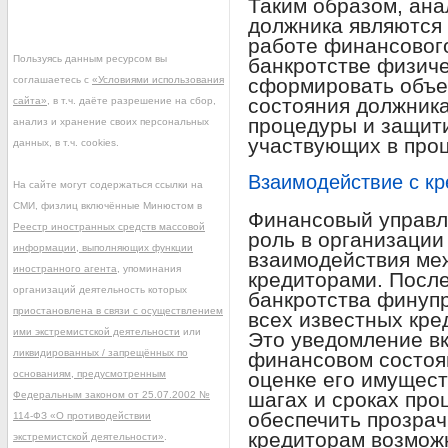
Таким образом, ана
должника являются
работе финансовог
Пользуясь данным ресурсом вы
банкротстве физиче
соглашаетесь с
«Условиями использования
сформировать объе
состояния должника
сайта»
, в т.ч. даёте разрешение на сбор,
процедуры и защити
анализ и хранение своих персональных
участвующих в проц
данных, в т.ч. cookies.
Взаимодействие с к
На сайте могут содержаться ссылки на
СМИ, физлиц включённые Минюстом в
Финансовый управл
Реестр иностранных средств массовой
роль в организации
информации, выполняющих функции
взаимодействия ме
иностранного агента
, упоминания
кредиторами. Посл
организаций деятельность которых
банкротства финуп
приостановлена в связи с осуществлением
всех известных кре
ими экстремистской деятельности
или
Это уведомление в
ликвидированных / запрещённых по
финансовом состоя
основаниям, предусмотренным
оценке его имущест
шагах и сроках про
Федеральным законом от 25.07.2002 №
обеспечить прозрач
114-ФЗ «О противодействии
кредиторам возможн
экстремистской деятельности»
.