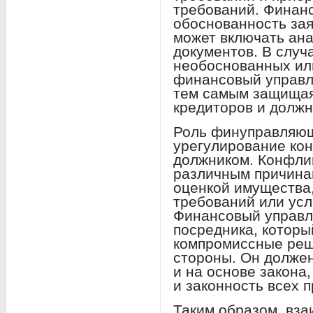
требований. Финан
обоснованность зая
может включать ана
документов. В случ
необоснованных ил
финансовый управл
тем самым защищая
кредиторов и должн
Роль финуправляющ
урегулирование ко
должником. Конфлик
различным причинам
оценкой имущества,
требований или усл
Финансовый управл
посредника, которы
компромиссные реш
стороны. Он должен
и на основе закона
и законность всех
Таким образом, вза