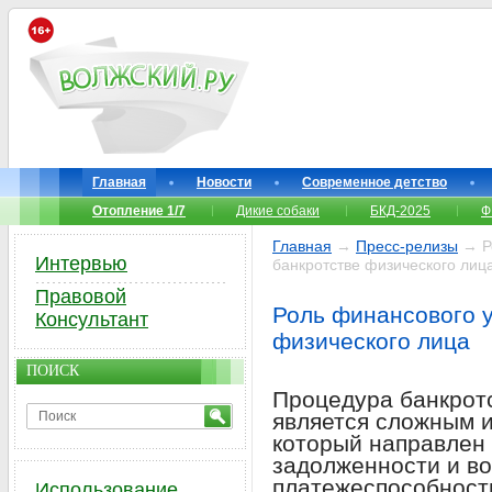
Главная
Новости
Современное детство
Отопление 1/7
Дикие собаки
БКД-2025
Ф
Главная
→
Пресс-релизы
→ Р
Интервью
банкротстве физического лиц
Правовой
Роль финансового 
Консультант
физического лица
ПОИСК
Процедура банкрот
является сложным 
который направлен
задолженности и в
платежеспособност
Использование