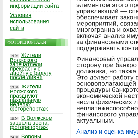
элементом этого п
информации сайта
управляющий — спе
Условия
обеспечивает закон
использования
мероприятий, связа
сайта
многогранна и охва
включая анализ им
за финансовыми оп
ФОТОРЕПОРТАЖИ
поддерживать конта
Жители
14.04
Финансовый управл
Волжского
запечатлели
сторону при банкро
прекрасную
должника, но также
двойную радугу
Это делает работу
после ливня
основополагающей 
Жители
13.04
процедуры банкротс
Волжского
экономической нест
празднуют
пахсальную
числа физических л
неделю:
неплатежеспособно
фоторепортаж
финансового управ
В Волжском
10.04
актуальным.
зацвела весна:
фоторепортаж
Анализ и оценка им
Вороны,
24.01