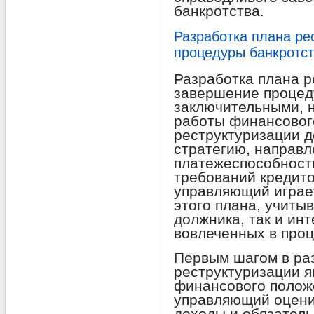
банкротства.
Разработка плана ре
процедуры банкротс
Разработка плана р
завершение процед
заключительными, 
работы финансовог
реструктуризации д
стратегию, направ
платежеспособност
требований кредит
управляющий играе
этого плана, учиты
должника, так и ин
вовлеченных в проц
Первым шагом в ра
реструктуризации я
финансового полож
управляющий оцени
доходы и обязатель