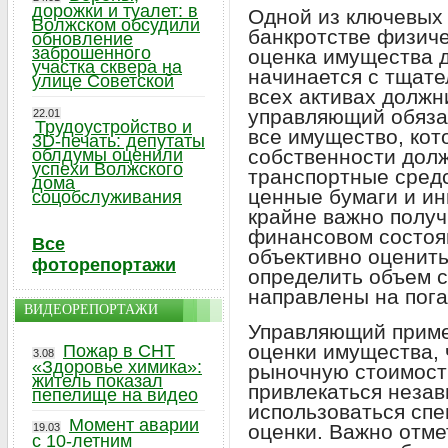
дорожки и туалет: в
Одной из ключевых
Волжском обсудили
банкротстве физиче
обновление
заброшенного
оценка имущества д
участка сквера на
начинается с тщат
улице Советской
всех активах должн
управляющий обяза
22.01
Трудоустройство и
все имущество, кот
3D-печать: депутаты
облдумы оценили
собственности долж
успехи Волжского
транспортные средс
дома
ценные бумаги и ин
соцобслуживания
крайне важно получ
финансовом состоя
Все
объективно оценить
фоторепортажи
определить объем с
направлены на пог
ВИДЕОРЕПОРТАЖИ
Управляющий приме
оценки имущества, 
Пожар в СНТ
3.08
«Здоровье химика»:
рыночную стоимость
житель показал
привлекаться неза
пепелище на видео
использоваться сп
Момент аварии
оценки. Важно отме
19.03
с 10-летним