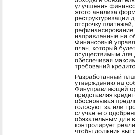
улучшения финансо
этого анализа фор
реструктуризации д
отсрочку платежей,
рефинансирование 
направленные на об
Финансовый управл
план, который буде
осуществимым для 
обеспечивая макси
требований кредито
Разработанный пла
утверждению на со
Финуправляющий ор
представляя кредит
обосновывая предл
голосуют за или пр
случае его одобрен
обязательным для 
контролирует реали
чтобы должник выпо