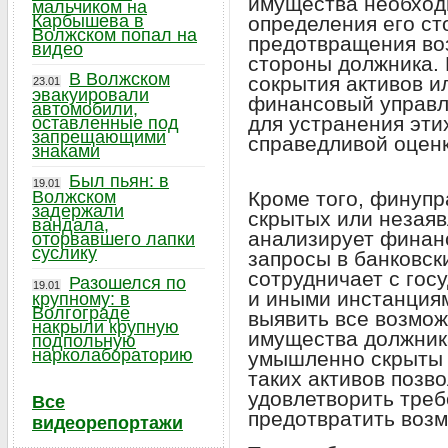
имущества необход
мальчиком на
Карбышева в
определения его ст
Волжском попал на
предотвращения во
видео
стороны должника. 
В Волжском
сокрытия активов и
23.01
эвакуировали
финансовый управл
автомобили,
для устранения эти
оставленные под
запрещающими
справедливой оцен
знаками
Был пьян: в
19.01
Волжском
Кроме того, финуп
задержали
скрытых или незаяв
вандала,
анализирует финан
оторвавшего лапки
суслику
запросы в банковск
сотрудничает с го
Разошелся по
19.01
и иными инстанция
крупному: в
Волгограде
выявить все возмож
накрыли крупную
имущества должник
подпольную
нарколабораторию
умышленно скрыты 
таких активов позв
удовлетворить треб
Все
предотвратить воз
видеорепортажи