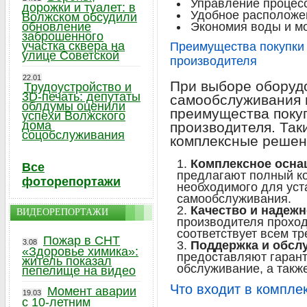
Управление процес
дорожки и туалет: в
Удобное расположен
Волжском обсудили
обновление
Экономия воды и м
заброшенного
участка сквера на
Преимущества покупки 
улице Советской
производителя
22.01
При выборе оборуд
Трудоустройство и
3D-печать: депутаты
самообслуживания 
облдумы оценили
преимущества покуп
успехи Волжского
дома
производителя. Так
соцобслуживания
комплексные решен
Комплексное осна
Все
предлагают полный к
фоторепортажи
необходимого для уст
самообслуживания.
Качество и надежн
ВИДЕОРЕПОРТАЖИ
производителя проход
соответствует всем т
Пожар в СНТ
3.08
Поддержка и обсл
«Здоровье химика»:
предоставляют гарант
житель показал
обслуживание, а такж
пепелище на видео
Что входит в компл
Момент аварии
19.03
с 10-летним