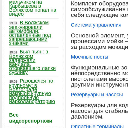
мальчиком на
Комплект оборудова
Карбышева в
самообслуживания 
Волжском попал на
видео
себя следующие ко
В Волжском
23.01
Система управления
эвакуировали
автомобили,
Основной элемент,
оставленные под
запрещающими
процессами мойки —
знаками
за расходом моющи
Был пьян: в
19.01
Волжском
Моечные посты
задержали
вандала,
Функциональные зо
оторвавшего лапки
суслику
непосредственно м
пистолетами высоко
Разошелся по
19.01
другими инструмен
крупному: в
Волгограде
накрыли крупную
Резервуары и насосы
подпольную
нарколабораторию
Резервуары для вод
насосы для стабиль
Все
давлением.
видеорепортажи
Оплатные терминалы