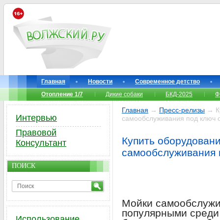
Главная
Новости
Современное детство
Отопление 1/7
Дикие собаки
БКД-2025
Ф
Главная
→
Пресс-релизы
→ Ку
Интервью
самообслуживания под ключ 
Правовой
Купить оборудовани
Консультант
самообслуживания 
ПОИСК
Мойки самообслужи
популярными среди
Использование