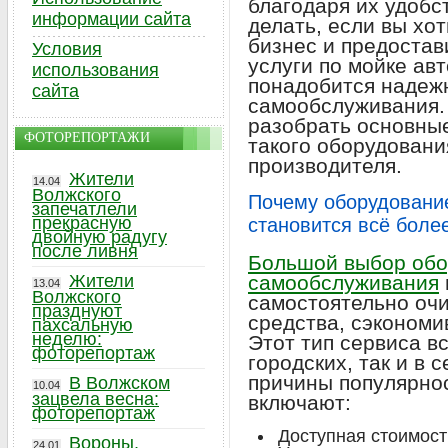
благодаря их удобс
информации сайта
делать, если вы хо
бизнес и предостав
Условия
услуги по мойке ав
использования
понадобится надеж
сайта
самообслуживания.
разобрать основные
ФОТОРЕПОРТАЖИ
такого оборудовани
производителя.
Жители
14.04
Волжского
Почему оборудовани
запечатлели
прекрасную
становится всё боле
двойную радугу
после ливня
Большой выбор обо
Жители
самообслуживания
13.04
Волжского
самостоятельно очи
празднуют
средства, сэкономи
пахсальную
неделю:
Этот тип сервиса вс
фоторепортаж
городских, так и в 
причины популярнос
В Волжском
10.04
зацвела весна:
включают:
фоторепортаж
Доступная стоимост
Вороны,
24.01