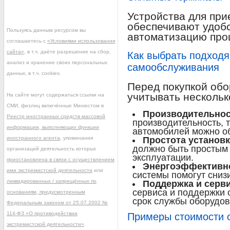
Устройства для при
обеспечивают удобс
Пользуясь данным ресурсом вы
автоматизацию про
соглашаетесь с
«Условиями использования
сайта»
, в т.ч. даёте разрешение на сбор,
Как выбрать подход
анализ и хранение своих персональных
самообслуживания
данных, в т.ч. cookies.
Перед покупкой об
учитывать нескольк
На сайте могут содержаться ссылки на
СМИ, физлиц включённые Минюстом в
Производительнос
Реестр иностранных средств массовой
производительность, 
информации, выполняющих функции
автомобилей можно об
иностранного агента
, упоминания
Простота установк
должно быть простым 
организаций деятельность которых
эксплуатации.
приостановлена в связи с осуществлением
Энергоэффективн
ими экстремистской деятельности
или
системы помогут сниз
ликвидированных / запрещённых по
Поддержка и серв
сервиса и поддержки 
основаниям, предусмотренным
срок службы оборудов
Федеральным законом от 25.07.2002 №
114-ФЗ «О противодействии
Примеры стоимости 
экстремистской деятельности»
.