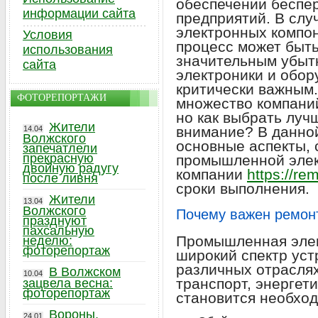
обеспечении беспе
информации сайта
предприятий. В слу
электронных компо
Условия
процесс может быть
использования
значительным убыт
сайта
электроники и обор
критически важным.
ФОТОРЕПОРТАЖИ
множество компаний
но как выбрать луч
Жители
внимание? В данно
14.04
Волжского
основные аспекты, 
запечатлели
прекрасную
промышленной элек
двойную радугу
компании
https://re
после ливня
сроки выполнения.
Жители
13.04
Волжского
Почему важен ремон
празднуют
пахсальную
Промышленная элек
неделю:
фоторепортаж
широкий спектр уст
различных отраслях
В Волжском
10.04
транспорт, энергети
зацвела весна:
фоторепортаж
становится необхо
Вороны,
24.01