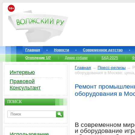
Главная
Новости
Современное детство
Отопление 1/7
Дикие собаки
БКД-2025
Ф
Главная
→
Пресс-релизы
→ Р
Интервью
оборудования в Москве: цена,
Правовой
Ремонт промышленн
Консультант
оборудования в Мос
ПОИСК
В современном мир
и оборудование игр
Использование