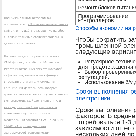
Ремонт блоков питани
Программирование
Пользуясь данным ресурсом вы
контроллеров
соглашаетесь с
«Условиями использования
Способы экономии на 
сайта»
, в т.ч. даёте разрешение на сбор,
анализ и хранение своих персональных
Чтобы сократить за
данных, в т.ч. cookies.
промышленной элек
следующие вариант
На сайте могут содержаться ссылки на
Регулярное технич
СМИ, физлиц включённые Минюстом в
для предотвращения 
Реестр иностранных средств массовой
Выбор проверенных
информации, выполняющих функции
репутацией.
Использование б/у 
иностранного агента
, упоминания
организаций деятельность которых
Сроки выполнения р
приостановлена в связи с осуществлением
электроники
ими экстремистской деятельности
или
ликвидированных / запрещённых по
Сроки выполнения р
основаниям, предусмотренным
факторов. В средне
Федеральным законом от 25.07.2002 №
потребоваться 1-3 д
114-ФЗ «О противодействии
зависимости от его
нескольких дней до
экстремистской деятельности»
.