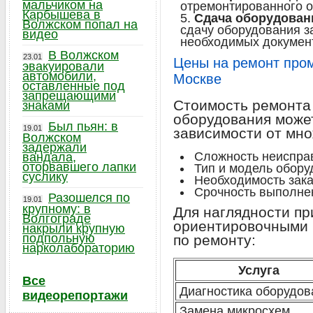
мальчиком на
отремонтированного о
Карбышева в
Сдача оборудован
Волжском попал на
сдачу оборудования з
видео
необходимых документ
В Волжском
23.01
Цены на ремонт про
эвакуировали
автомобили,
Москве
оставленные под
запрещающими
Стоимость ремонта
знаками
оборудования може
Был пьян: в
19.01
зависимости от мно
Волжском
задержали
Сложность неиспра
вандала,
оторвавшего лапки
Тип и модель обору
суслику
Необходимость зака
Срочность выполнен
Разошелся по
19.01
крупному: в
Для наглядности пр
Волгограде
ориентировочными 
накрыли крупную
подпольную
по ремонту:
нарколабораторию
Услуга
Все
Диагностика оборудов
видеорепортажи
Замена микросхем