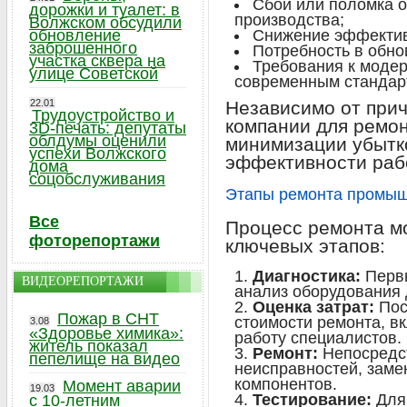
Сбой или поломка о
дорожки и туалет: в
производства;
Волжском обсудили
обновление
Снижение эффектив
заброшенного
Потребность в обно
участка сквера на
Требования к модер
улице Советской
современным стандар
22.01
Независимо от при
Трудоустройство и
компании для ремон
3D-печать: депутаты
облдумы оценили
минимизации убытк
успехи Волжского
эффективности раб
дома
соцобслуживания
Этапы ремонта промыш
Все
Процесс ремонта м
фоторепортажи
ключевых этапов:
Диагностика:
Первы
ВИДЕОРЕПОРТАЖИ
анализ оборудования 
Оценка затрат:
Пос
Пожар в СНТ
стоимости ремонта, в
3.08
«Здоровье химика»:
работу специалистов.
житель показал
Ремонт:
Непосредс
пепелище на видео
неисправностей, заме
компонентов.
Момент аварии
19.03
Тестирование:
Для 
с 10-летним