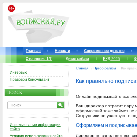
Главная
Новости
Современное детство
Отопление 1/7
Дикие собаки
БКД-2025
Ф
Главная
→
Пресс-релизы
→ Как правил
Интервью
Правовой Консультант
Как правильно подписа
ПОИСК
Онлайн подписывайте все эл
Ваш директор потратит пару 
оформлений тоже займет не 
Сотрудники не участвуют в по
Использование информации
Оформляем и подписываем
сайта
Директор не заполняет все св
Условия использования сайта