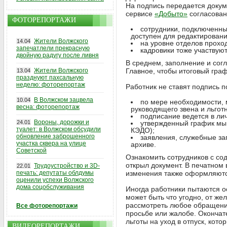
На подпись передается докум
сервисе
«Добыто»
согласован
ФОТОРЕПОРТАЖИ
сотрудники, подключенны
доступен для редактировани
Жители Волжского
14.04
на уровне отделов прохо
запечатлели прекрасную
кадровики тоже участвуют
двойную радугу после ливня
В среднем, заполнение и сог
Жители Волжского
Главное, чтобы итоговый граф
13.04
празднуют пахсальную
неделю: фоторепортаж
Работник не ставят подпись п
В Волжском зацвела
10.04
по мере необходимости, 
весна: фоторепортаж
руководящего звена и льготн
подписание ведется в ли
Вороны, дорожки и
24.01
утвержденный график мы 
туалет: в Волжском обсудили
КЭДО);
обновление заброшенного
заявления, служебные за
участка сквера на улице
архиве.
Советской
Ознакомить сотрудников с со
открыл документ. В печатном 
Трудоустройство и 3D-
22.01
печать: депутаты облдумы
изменения также оформляютс
оценили успехи Волжского
дома соцобслуживания
Иногда работники пытаются о
может быть что угодно, от же
рассмотреть любое обращение
Все фоторепортажи
просьбе или жалобе. Оконча
льготы на уход в отпуск, кот
ВИДЕОРЕПОРТАЖИ