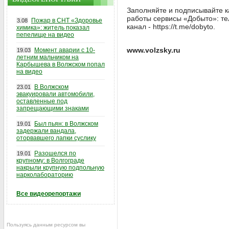
Заполняйте и подписывайте к
работы сервисы «Добыто»: тел
Пожар в СНТ «Здоровье
3.08
канал - https://t.me/dobyto.
химика»: житель показал
пепелище на видео
www.volzsky.ru
Момент аварии с 10-
19.03
летним мальчиком на
Карбышева в Волжском попал
на видео
В Волжском
23.01
эвакуировали автомобили,
оставленные под
запрещающими знаками
Был пьян: в Волжском
19.01
задержали вандала,
оторвавшего лапки суслику
Разошелся по
19.01
крупному: в Волгограде
накрыли крупную подпольную
нарколабораторию
Все видеорепортажи
Пользуясь данным ресурсом вы