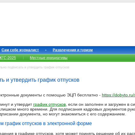
Сам себе журналист
Развлечения и туризм
КГС-2025
Местные инициативы
ьно подписать и утвердить график отпусков
ть и утвердить график отпусков
ектронные документы с помощью ЭЦП бесплатно -
https://dobyto.ru/
минут и утвердит
график отпусков
, если он заполнен и загружен в 
слишком много времени. Для подписания кадровых документов ру
дписании документа, но могут знакомиться с его содержанием.
 график отпусков в электронной форме
едения в графике отпусков, хотя может принять решение об их рас