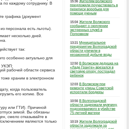
Жителям Волжского
15:36
а по каждому сотруднику. В
предложили поучаствовать в
переписи воробьев для
помощи ученым
те графика (документ
Жители Волжского
15:04
сообщают о скоплении
из персонала есть льготы).
экстренных служб в
Погромном
имает несколько дней.
она.
Муниципальное
13:21
предприятие Волгоградской
ействует так:
области уличили в
незаконной добыче воды
это особенно актуально для
В Волжском дедушка на
12:50
т УКЭП;
«Ладе Гранте» врезался в
ей рабочей области сервиса
световую опору: пострадал
ребенок
 тоже храним в электронном
В Волжском при
12:03
ремонте улицы Советской
ату, когда пользователь
испортили бордюры
грузить его копию. Все
В Волгоградской
10:56
области задержали мужчину,
туру или ГТИ). Причиной
подозреваемого в убийстве
 отпуск зимой. Вы обязаны
75-летней матери
ен, смело отказывайте в
Исключением являются только
Жители Волгоградской
10:19
области задолжали за