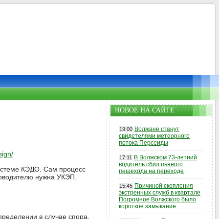
НОВОЕ НА САЙТЕ
Волжане станут
19:00
свидетелями метеорного
потока Персеиды
sign/
В Волжском 73-летний
17:11
водитель сбил пьяного
системе КЭДО. Сам процесс
пешехода на переходе
ководителю нужна УКЭП.
Причиной скопления
15:45
экстренных служб в квартале
Погромное Волжского было
короткое замыкание
пределении в случае спора.