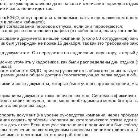
ент, где уже проставлены даты начала и окончания периодов отдых
ие и заполнение идет так:
е к КЭДО, могут проставить желаемые даты в предложенном проек
я в личном кабинете);
дит согласование периодов отпуска, если они пересекаются;
 в процессе составления графика (в особенности, если у кого-либо 
ласование документа в нашей компании (около 50 сотрудников) зан
ик был утвержден не позже 15 декабря, так как это требование зак
од документом. Он передается на подписание директору, который д
можно уточнить у кадровиков, как были распределены дни отдыха (
иков);
чном кабинете КЭДО, причем руководитель обязательно используе
размещаем в общем доступе (соответствующая папка видна в общ
писки и иные документы, которые были учтены при заполнении, мы
держанием документа тоже не очень сложно. Система зафиксирует д
виде график не нужен, но по мере необходимости можно быстро вы
я в электронном виде.
спорить документ (на уровне руководства компании, через прокура
лания создать проблемы коллегам до категорического отказа идти в
 и дать ответ. Если процесс заполнения и подписания был соблюд
тельно решение по всем кадровым вопросам принимает директор. 
орые имеют некоторые категории работников.