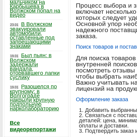
мальчиком на
Процесс выбора и з
Карбышева в
Волжском попал на
включает несколько
видео
которых следует уд
Основной упор необ
В Волжском
23.01
эвакуировали
надежного поставщи
автомобили,
заказа.
оставленные под
запрещающими
знаками
Поиск товаров и поста
Был пьян: в
19.01
Для поиска товаров
Волжском
внутренней поисков
задержали
вандала,
посмотреть отзывы 
оторвавшего лапки
чтобы выбрать наи
суслику
Важно учитывать н
Разошелся по
лицензий на продук
19.01
крупному: в
Волгограде
Оформление заказа
накрыли крупную
подпольную
нарколабораторию
Добавить выбранные
Связаться с постав
деталей: цена, миним
Все
оплаты и доставки.
видеорепортажи
Подтвердить заказ и