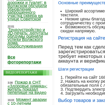
дорожки и туалет: в
Основные преимуществ
Волжском обсудили
обновление
Широкий ассортимен
заброшенного
текстиля.
участка сквера на
улице Советской
Низкие цены благо
сотрудничеству с про
Возможность обсужд
22.01
Трудоустройство и
скидки напрямую.
3D-печать: депутаты
облдумы оценили
Регистрация на сайт
успехи Волжского
дома
соцобслуживания
Перед тем как сдел
зарегистрироваться
требует некоторых 
Все
аккаунта и верифи
фоторепортажи
Шаги регистрации
ВИДЕОРЕПОРТАЖИ
Перейти на сайт 16
Нажать на кнопку р
Пожар в СНТ
3.08
обязательные поля с 
«Здоровье химика»:
житель показал
Подтвердить электр
пепелище на видео
Загрузить необход
Момент аварии
Выбор товаров и зак
19.03
с 10-летним