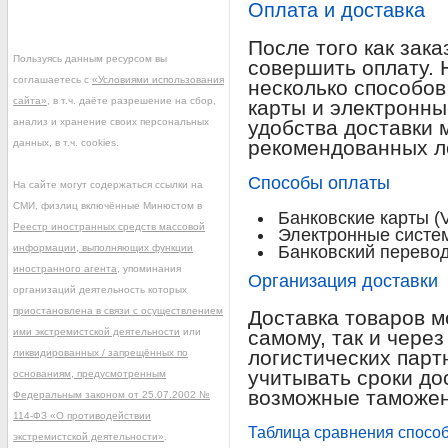
Оплата и доставка
После того как зак
Пользуясь данным ресурсом вы
совершить оплату. 
соглашаетесь с
«Условиями использования
несколько способов
сайта»
, в т.ч. даёте разрешение на сбор,
карты и электронны
анализ и хранение своих персональных
удобства доставки 
рекомендованных л
данных, в т.ч. cookies.
Способы оплаты
На сайте могут содержаться ссылки на
СМИ, физлиц включённые Минюстом в
Банковские карты (V
Реестр иностранных средств массовой
Электронные систем
информации, выполняющих функции
Банковский перевод
иностранного агента
, упоминания
Организация доставки
организаций деятельность которых
приостановлена в связи с осуществлением
Доставка товаров м
ими экстремистской деятельности
или
самому, так и чере
логистических парт
ликвидированных / запрещённых по
учитывать сроки до
основаниям, предусмотренным
возможные таможен
Федеральным законом от 25.07.2002 №
114-ФЗ «О противодействии
Таблица сравнения способ
экстремистской деятельности»
.