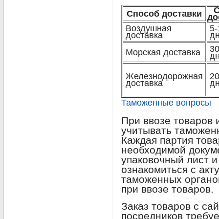
Способ доставки
до
Воздушная
5-
доставка
д
30
Морская доставка
д
Железнодорожная
20
доставка
д
Таможенные вопросы
При ввозе товаров 
учитывать таможен
Каждая партия тов
необходимой докуме
упаковочный лист и
ознакомиться с ак
таможенных органо
при ввозе товаров.
Заказ товаров с са
посредников требуе