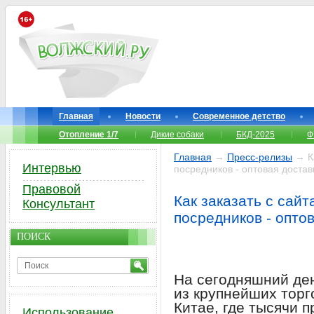
Главная
Новости
Современное детство
Отопление 1/7
Дикие собаки
БКД-2025
Ф
Главная
→
Пресс-релизы
→ Ка
Интервью
посредников - оптовая достав
Правовой
Как заказать с сайт
Консультант
посредников - оптов
ПОИСК
На сегодняшний ден
из крупнейших торг
Китае, где тысячи 
Использование