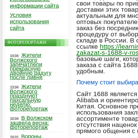
свои товары по при
информации сайта
доставки этих това
Условия
актуальным для мн
оптовых покупателей
использования
заказ без посредни
сайта
процедуру от выбор
складе в России. В 
ФОТОРЕПОРТАЖИ
ссылке
https://learn
zakazat-s-1688-v-ros
Жители
14.04
базовые шаги, кото
Волжского
запечатлели
заказа с сайта 168
прекрасную
удобным.
двойную радугу
после ливня
Почему стоит выбира
Жители
13.04
Волжского
Сайт 1688 является
празднуют
Alibaba и ориентир
пахсальную
неделю:
Китая. Основное п
фоторепортаж
использования зак
В Волжском
ассортименте товар
10.04
зацвела весна:
отсутствия наценок
фоторепортаж
прямого общения с 
Вороны,
24.01