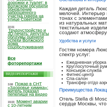
дорожки и туалет: в
Волжском обсудили
Каждая деталь Люк
обновление
заброшенного
мелочей. Интерьер
участка сквера на
тонах с элементами
улице Советской
из натуральных ма
текстильные издели
22.01
Трудоустройство и
создают атмосферу
3D-печать: депутаты
облдумы оценили
успехи Волжского
Удобства и услуги
дома
соцобслуживания
Гостям номера Люк
спектр услуг:
Все
Ежедневная уборка
фоторепортажи
Круглосуточный рум
Консьерж-служба
ВИДЕОРЕПОРТАЖИ
Фитнес-центр
Спа-салон
Трансфер от/до аэр
Пожар в СНТ
3.08
«Здоровье химика»:
Преимущества Локац
житель показал
пепелище на видео
Отель Stella di Mo
Момент аварии
19.03
сердце Москвы, что
с 10-летним