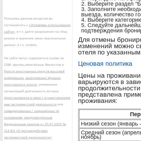
Выберите раздел "Б
Заполните необход
выезда, количество го
Пользуясь данным ресурсом вы
Выберите категори
Следуйте дальнейш
соглашаетесь с
«Условиями использования
подтверждения брони
сайта»
, в т.ч. даёте разрешение на сбор,
Для отмены бронир
анализ и хранение своих персональных
изменений можно с
данных, в т.ч. cookies.
отеля по указанным
На сайте могут содержаться ссылки на
Ценовая политика
СМИ, физлиц включённые Минюстом в
Реестр иностранных средств массовой
Цены на проживани
информации, выполняющих функции
варьируются в зави
иностранного агента
, упоминания
продолжительности
организаций деятельность которых
представлена прим
приостановлена в связи с осуществлением
проживания:
ими экстремистской деятельности
или
ликвидированных / запрещённых по
Пер
основаниям, предусмотренным
Низкий сезон (январь -
Федеральным законом от 25.07.2002 №
114-ФЗ «О противодействии
Средний сезон (апрель
ноябрь)
экстремистской деятельности»
.