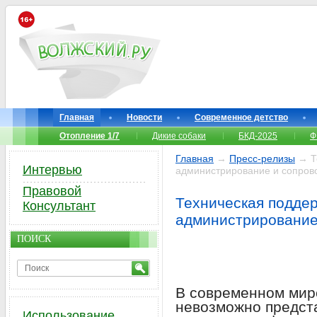
Главная
Новости
Современное детство
Отопление 1/7
Дикие собаки
БКД-2025
Ф
Главная
→
Пресс-релизы
→ Те
Интервью
администрирование и сопров
Правовой
Техническая поддер
Консультант
администрирование
ПОИСК
В современном мир
невозможно предст
Использование