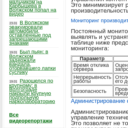
мальчиком на
Это минимизирует 
Карбышева в
Волжском попал на
производительность
видео
Мониторинг производит
В Волжском
23.01
эвакуировали
Постоянный монито
автомобили,
оставленные под
выявлять и устраня
запрещающими
таблице ниже пред
знаками
мониторинга:
Был пьян: в
19.01
Волжском
Параметр
задержали
вандала,
Время отклика
Оцен
оторвавшего лапки
сервера
запр
суслику
Непрерывность
Отсл
Разошелся по
работы
его 
19.01
крупному: в
Пров
Волгограде
Безопасность
вред
накрыли крупную
подпольную
Администрирование 
нарколабораторию
Администрирование
Все
управление техниче
видеорепортажи
Это позволяет не т