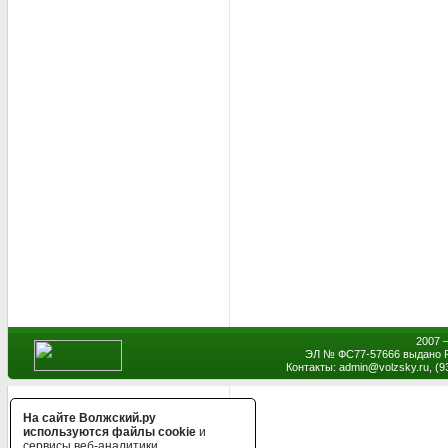
2007 
ЭЛ № ФС77-57666 выдано Р
Контакты: admin
@
volzsky.ru, (
На сайте Волжский.ру
используются файлы cookie
и
сервисы веб-аналитики