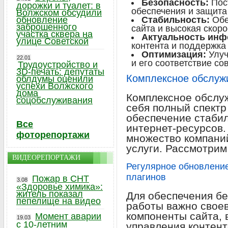
Безопасность:
Пос
дорожки и туалет: в
обеспечения и защита
Волжском обсудили
обновление
Стабильность:
Обе
заброшенного
сайта и высокая скоро
участка сквера на
Актуальность инф
улице Советской
контента и поддержка
Оптимизация:
Улуч
22.01
и его соответствие с
Трудоустройство и
3D-печать: депутаты
Комплексное обслуж
облдумы оценили
успехи Волжского
дома
Комплексное обслу
соцобслуживания
себя полный спектр
обеспечение стаби
Все
интернет-ресурсов.
фоторепортажи
множество компани
услуги. Рассмотрим
ВИДЕОРЕПОРТАЖИ
Регулярное обновление
плагинов
Пожар в СНТ
3.08
«Здоровье химика»:
житель показал
Для обеспечения бе
пепелище на видео
работы важно свое
компоненты сайта, 
Момент аварии
19.03
с 10-летним
управления контент