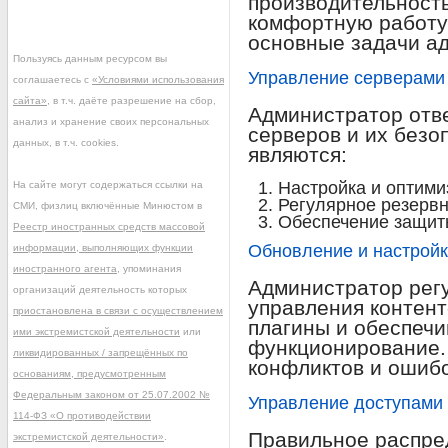
производительность
комфортную работу
основные задачи а
Пользуясь данным ресурсом вы
Управление серверами
соглашаетесь с
«Условиями использования
сайта»
, в т.ч. даёте разрешение на сбор,
Администратор отв
анализ и хранение своих персональных
серверов и их безо
данных, в т.ч. cookies.
являются:
Настройка и оптими
На сайте могут содержаться ссылки на
Регулярное резервн
СМИ, физлиц включённые Минюстом в
Обеспечение защит
Реестр иностранных средств массовой
Обновление и настрой
информации, выполняющих функции
иностранного агента
, упоминания
Администратор рег
организаций деятельность которых
управления контент
приостановлена в связи с осуществлением
плагины и обеспечи
ими экстремистской деятельности
или
функционирование.
ликвидированных / запрещённых по
конфликтов и ошибо
основаниям, предусмотренным
Федеральным законом от 25.07.2002 №
Управление доступами
114-ФЗ «О противодействии
Правильное распред
экстремистской деятельности»
.