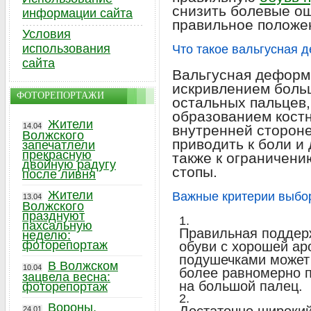
снизить болевые о
информации сайта
правильное положе
Условия
использования
Что такое вальгусная 
сайта
Вальгусная деформ
искривлением больш
ФОТОРЕПОРТАЖИ
остальных пальцев,
образованием костн
Жители
14.04
внутренней стороне
Волжского
приводить к боли и
запечатлели
прекрасную
также к ограничени
двойную радугу
стопы.
после ливня
Жители
Важные критерии выбо
13.04
Волжского
празднуют
пахсальную
Правильная поддер
неделю:
фоторепортаж
обуви с хорошей ар
подушечками может 
В Волжском
10.04
более равномерно п
зацвела весна:
на большой палец.
фоторепортаж
Вороны,
24.01