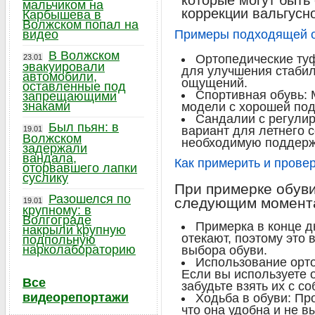
которые могут быть
мальчиком на
коррекции вальгусн
Карбышева в
Волжском попал на
видео
Примеры подходящей 
В Волжском
Ортопедические ту
23.01
эвакуировали
для улучшения стабил
автомобили,
ощущений.
оставленные под
Спортивная обувь:
запрещающими
знаками
модели с хорошей под
Сандалии с регули
Был пьян: в
вариант для летнего 
19.01
Волжском
необходимую поддерж
задержали
вандала,
Как примерить и прове
оторвавшего лапки
суслику
При примерке обуви
Разошелся по
следующим момент
19.01
крупному: в
Волгограде
Примерка в конце д
накрыли крупную
отекают, поэтому это
подпольную
нарколабораторию
выбора обуви.
Использование орто
Если вы используете 
Все
забудьте взять их с со
видеорепортажи
Ходьба в обуви: Пр
что она удобна и не 