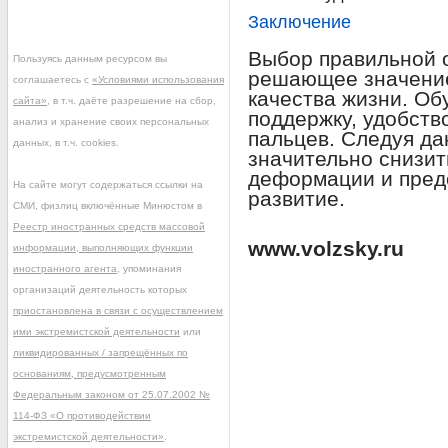
Заключение
Выбор правильной о
Пользуясь данным ресурсом вы
решающее значение
соглашаетесь с
«Условиями использования
качества жизни. Об
сайта»
, в т.ч. даёте разрешение на сбор,
поддержку, удобств
анализ и хранение своих персональных
пальцев. Следуя д
данных, в т.ч. cookies.
значительно снизит
деформации и пред
На сайте могут содержаться ссылки на
развитие.
СМИ, физлиц включённые Минюстом в
Реестр иностранных средств массовой
www.volzsky.ru
информации, выполняющих функции
иностранного агента
, упоминания
организаций деятельность которых
приостановлена в связи с осуществлением
ими экстремистской деятельности
или
ликвидированных / запрещённых по
основаниям, предусмотренным
Федеральным законом от 25.07.2002 №
114-ФЗ «О противодействии
экстремистской деятельности»
.