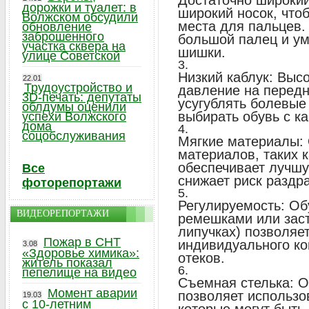
Достаточно широкий
дорожки и туалет: в
широкий носок, что
Волжском обсудили
места для пальцев.
обновление
заброшенного
большой палец и у
участка сквера на
шишки.
улице Советской
Низкий каблук: Выс
22.01
Трудоустройство и
давление на передн
3D-печать: депутаты
усугублять болевые
облдумы оценили
выбирать обувь с к
успехи Волжского
дома
соцобслуживания
Мягкие материалы: 
материалов, таких к
обеспечивает лучшу
Все
снижает риск раздр
фоторепортажи
Регулируемость: Об
ВИДЕОРЕПОРТАЖИ
ремешками или заст
липучках) позволяе
Пожар в СНТ
индивидуального ко
3.08
«Здоровье химика»:
отеков.
житель показал
пепелище на видео
Съемная стелька: 
Момент аварии
позволяет использо
19.03
с 10-летним