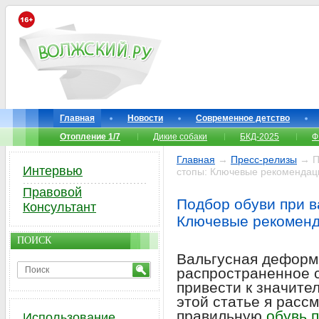
Главная
Новости
Современное детство
Отопление 1/7
Дикие собаки
БКД-2025
Ф
Главная
→
Пресс-релизы
→ По
Интервью
стопы: Ключевые рекомендац
Правовой
Подбор обуви при 
Консультант
Ключевые рекомен
ПОИСК
Вальгусная деформ
распространенное с
привести к значите
этой статье я расс
правильную
обувь 
Использование