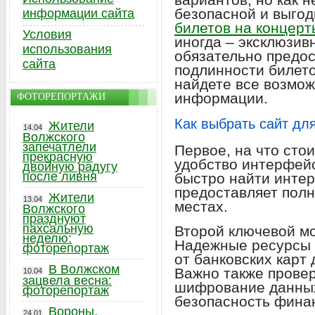
безопасной и выго
информации сайта
билетов на концерт
Условия
иногда – эксклюзив
использования
обязательно предос
сайта
подлинности билето
найдете все возмо
информации.
ФОТОРЕПОРТАЖИ
Как выбрать сайт дл
Жители
14.04
Волжского
запечатлели
Первое, на что сто
прекрасную
удобство интерфей
двойную радугу
после ливня
быстро найти инте
предоставляет пол
Жители
13.04
местах.
Волжского
празднуют
пахсальную
Второй ключевой м
неделю:
Надежные ресурсы 
фоторепортаж
от банковских карт
В Волжском
Важно также провер
10.04
зацвела весна:
шифрование данных
фоторепортаж
безопасность фина
Вороны,
24.01