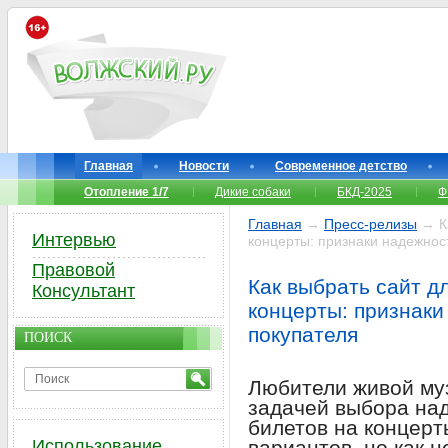
Главная
Новости
Современное детство
Отопление 1/7
Дикие собаки
БКД-2025
Ф
Главная
→
Пресс-релизы
→ Ка
Интервью
концерты: признаки надежнос
Правовой
Как выбрать сайт д
Консультант
концерты: признаки
покупателя
ПОИСК
Любители живой муз
задачей выбора над
билетов на концерт
Использование
вариантов, но как н