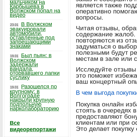
мальчиком на
является также под
Карбышева в
Волжском попал на
оперативно помога
видео
вопросы.
В Волжском
23.01
Читая отзывы, обра
эвакуировали
автомобили,
содержание жалоб.
оставленные под
повторяются из отз
запрещающими
задуматься о выбор
знаками
полезными будут р
Был пьян: в
19.01
местам в зале или 
Волжском
задержали
вандала,
Исследуйте отзывы
оторвавшего лапки
это поможет избежа
суслику
ваш концертный опы
Разошелся по
19.01
крупному: в
В чем выгода покупк
Волгограде
накрыли крупную
Покупка онлайн изб
подпольную
нарколабораторию
стоять в очередях в
предоставляют бон
клиентам или при о
Все
Это делает покупку
видеорепортажи