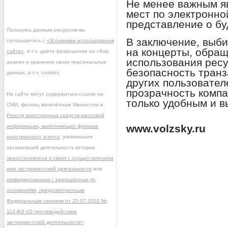
Не менее важным я
мест по электронно
представление о бу
Пользуясь данным ресурсом вы
В заключение, выби
соглашаетесь с
«Условиями использования
на концерты, обращ
сайта»
, в т.ч. даёте разрешение на сбор,
использования ресу
анализ и хранение своих персональных
безопасность тран
данных, в т.ч. cookies.
других пользовате
прозрачность компа
На сайте могут содержаться ссылки на
только удобным и в
СМИ, физлиц включённые Минюстом в
Реестр иностранных средств массовой
www.volzsky.ru
информации, выполняющих функции
иностранного агента
, упоминания
организаций деятельность которых
приостановлена в связи с осуществлением
ими экстремистской деятельности
или
ликвидированных / запрещённых по
основаниям, предусмотренным
Федеральным законом от 25.07.2002 №
114-ФЗ «О противодействии
экстремистской деятельности»
.