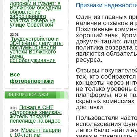
дорожки и туалет: в
Признаки надежности
Волжском обсудили
обновление
заброшенного
Один из главных п
участка сквера на
наличие отзывов и 
улице Советской
Позитивные коммент
хороший знак. Кром
22.01
Трудоустройство и
документацию: лице
3D-печать: депутаты
политика возврата 
облдумы оценили
успехи Волжского
являются обязател
дома
ресурса.
соцобслуживания
Отзывы покупателе
Все
тех, кто собираетс
фоторепортажи
концерты через инт
не только уровень 
платформы, но и по
ВИДЕОРЕПОРТАЖИ
скрытых комиссиях
доставки.
Пожар в СНТ
3.08
«Здоровье химика»:
житель показал
Пользователи часто
пепелище на видео
использования функ
легко было найти 
Момент аварии
19.03
с 10-летним
заказ и совершить 