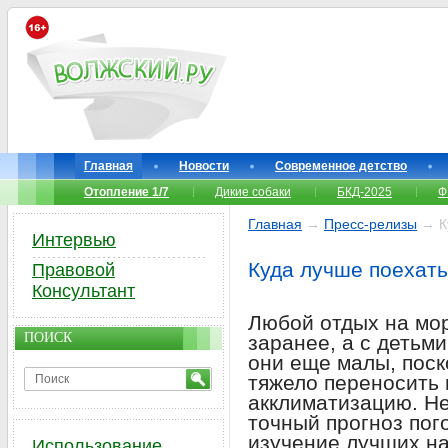
Главная
Новости
Современное детство
Отопление 1/7
Дикие собаки
БКД-2025
Ф
Главная
→
Пресс-релизы
→ Ку
Интервью
Куда лучше поехать
Правовой
Консультант
Любой отдых на мо
ПОИСК
заранее, а с детьм
они еще малы, поск
тяжело переносить
акклиматизацию. Н
точный прогноз пог
изучение лучших н
Использование