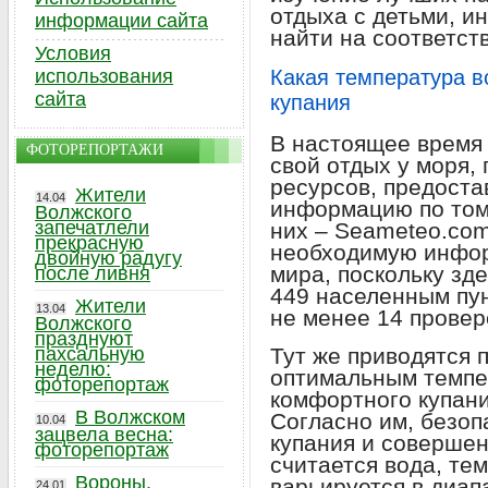
отдыха с детьми, 
информации сайта
найти на соответст
Условия
использования
Какая температура в
сайта
купания
В настоящее время
ФОТОРЕПОРТАЖИ
свой отдых у моря,
ресурсов, предост
Жители
14.04
информацию по тому
Волжского
запечатлели
них – Seameteo.com
прекрасную
необходимую инф
двойную радугу
мира, поскольку зд
после ливня
449 населенным пун
Жители
13.04
не менее 14 провер
Волжского
празднуют
пахсальную
Тут же приводятся 
неделю:
оптимальным темпе
фоторепортаж
комфортного купани
В Волжском
Согласно им, безоп
10.04
зацвела весна:
купания и соверше
фоторепортаж
считается вода, те
Вороны,
варьируется в диап
24.01