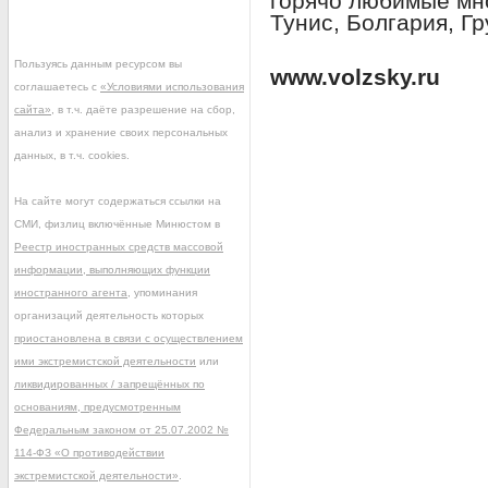
горячо любимые мно
Тунис, Болгария, Гр
Пользуясь данным ресурсом вы
www.volzsky.ru
соглашаетесь с
«Условиями использования
сайта»
, в т.ч. даёте разрешение на сбор,
анализ и хранение своих персональных
данных, в т.ч. cookies.
На сайте могут содержаться ссылки на
СМИ, физлиц включённые Минюстом в
Реестр иностранных средств массовой
информации, выполняющих функции
иностранного агента
, упоминания
организаций деятельность которых
приостановлена в связи с осуществлением
ими экстремистской деятельности
или
ликвидированных / запрещённых по
основаниям, предусмотренным
Федеральным законом от 25.07.2002 №
114-ФЗ «О противодействии
экстремистской деятельности»
.