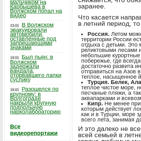
мальчиком на
заранее.
Карбышева в
Волжском попал на
видео
Что касается напра
в летний период, т
В Волжском
23.01
эвакуировали
Россия.
Летом можн
автомобили,
оставленные под
территории России ес
запрещающими
отдыха с детьми. Это 
знаками
реликтовыми лесами 
небольшие курортные
Был пьян: в
19.01
побережье, где всегд
Волжском
достаточно развита и
задержали
вандала,
отправиться на Азов в
оторвавшего лапки
теплое, насыщенное 
суслику
Турция. Белек, Ал
теплое чистое море, н
Разошелся по
19.01
песчаные пляжи, а та
крупному: в
аквапарками и всево
Волгограде
накрыли крупную
Кипр.
Не менее при
подпольную
которым действует ло
нарколабораторию
как и в Турции, море 
всего лета, занимая д
Все
И это далеко не вс
видеорепортажи
всей семьей в летн