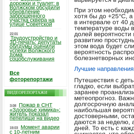
дорожки и туалет: в
Волжском обсудили
При этом необходим
обновление
хотя бы до +25°C, 
заброшенного
участка сквера на
в интервале от 40 
улице Советской
температуре воды 
долей вероятности 
22.01
Трудоустройство и
развитию простудны
3D-печать: депутаты
этом вода будет сл
облдумы оценили
успехи Волжского
вероятность распро
дома
болезнетворных ин
соцобслуживания
Лучшие направления 
Все
фоторепортажи
Путешествия с деть
гладко, если выбрат
заранее проанализи
ВИДЕОРЕПОРТАЖИ
метеопрогноз. Важн
долгосрочную анали
Пожар в СНТ
3.08
наибольшая вероятн
«Здоровье химика»:
житель показал
достоверными, оста
пепелище на видео
даются за неделю, 
Момент аварии
дней. То есть с ка
19.03
с 10-летним
снижается, что обя