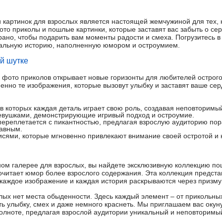
 картинок для взрослых является настоящей жемчужиной для тех, 
то приколы и пошлые картинки, которые заставят вас забыть о се
ано, чтобы подарить вам моменты радости и смеха. Погрузитесь в 
кальную историю, наполненную юмором и остроумием.
й шутке
 фото приколов открывает новые горизонты для любителей острог
менно те изображения, которые вызовут улыбку и заставят ваше се
 которых каждая деталь играет свою роль, создавая неповторимы
евушками, демонстрирующие игривый подход и остроумие.
ереплетается с пикантностью, предлагая взрослую аудиторию пор
бавным.
исями, которые мгновенно привлекают внимание своей остротой и 
ом галерее для взрослых, вы найдете эксклюзивную коллекцию по
почитает юмор более взрослого содержания. Эта коллекция предст
е каждое изображение и каждая история раскрываются через призму
слых нет места обыденности. Здесь каждый элемент – от прикольны
ть улыбку, смех и даже немного краснеть. Мы приглашаем вас окун
полноте, предлагая взрослой аудитории уникальный и неповторимы