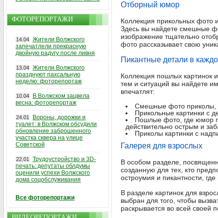
Отборный юмор
ФОТОРЕПОРТАЖИ
Коллекция прикольных фото и
Здесь вы найдете смешные фо
изображение тщательно отобр
Жители Волжского
14.04
фото рассказывает свою уни
запечатлели прекрасную
двойную радугу после ливня
Пикантные детали в каждо
Жители Волжского
13.04
празднуют пахсальную
Коллекция пошлых картинок и
неделю: фоторепортаж
тем и ситуаций вы найдете и
впечатлят:
В Волжском зацвела
10.04
весна: фоторепортаж
Смешные фото приколы, в
Прикольные картинки с д
Вороны, дорожки и
24.01
Пошлые фото, где юмор п
туалет: в Волжском обсудили
действительно острым и за
обновление заброшенного
Приколы картинки с надп
участка сквера на улице
Советской
Галерея для взрослых
Трудоустройство и 3D-
22.01
В особом разделе, посвященн
печать: депутаты облдумы
созданную для тех, кто пред
оценили успехи Волжского
остроумия и пикантности, гд
дома соцобслуживания
В разделе картинок для взро
Все фоторепортажи
выбран для того, чтобы вызва
раскрывается во всей своей 
ВИДЕОРЕПОРТАЖИ