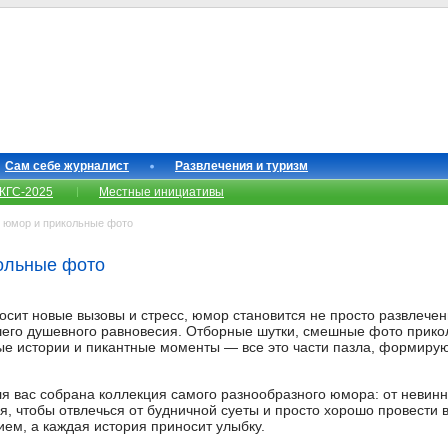
Сам себе журналист
Развлечения и туризм
КГС-2025
Местные инициативы
юмор и прикольные фото
ольные фото
носит новые вызовы и стресс, юмор становится не просто развлече
его душевного равновесия. Отборные шутки, смешные фото прикол
ые истории и пикантные моменты — все это части пазла, формиру
я вас собрана коллекция самого разнообразного юмора: от невинн
я, чтобы отвлечься от будничной суеты и просто хорошо провести 
ием, а каждая история приносит улыбку.