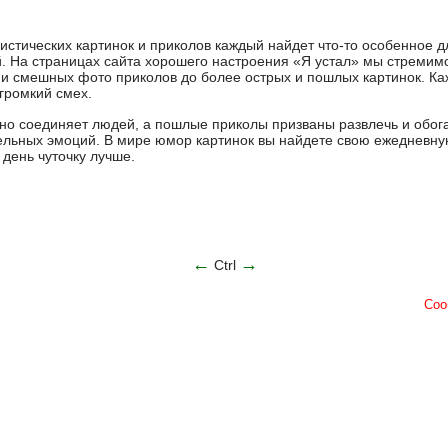
стических картинок и приколов каждый найдет что-то особенное дл
. На страницах сайта хорошего настроения «Я устал» мы стремим
 и смешных фото приколов до более острых и пошлых картинок. Ка
громкий смех.
ьно соединяет людей, а пошлые приколы призваны развлечь и обога
ельных эмоций. В мире юмор картинок вы найдете свою ежедневную
день чуточку лучше.
←
→
Ctrl