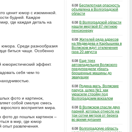
Беспилотная опасность
6.08
объявлена в Волгоградской
кто ценит юмор с изюминкой.
области
рости будней. Каждое
мир, где каждая деталь на
В Волгоградской области
6.08
нашли мертвой 87-летнюю
пенсионерку
Жителей ряда адресов
6.08
на Медведева и Карбышева в
о юмора. Среди разнообразия
Волжском ждут отключения
рдце биться чаще. Особенно
газа 20 августа
Еще трех
6.08
й юмористический эффект.
автовладельцев Волжского
предупредили убрать
адовать себя чем-то
брошенные машины до
эвакуации
находчивостью.
Родина-мать, Волжские
6.08
паруса, шлюз №1: как
украсили стройку под
шлых фото и картинок,
Волгоградским вокзалом
авляет собой смелую смесь
 взрослого восприятия мира.
В Волжском спасли двух
6.08
парней, которых отнесло на
три сотни метров от берега
х фото до пошлых картинок –
во время купания
уться в мир, где юмор
й опыт развлечения.
Волгоградскую область
6.08