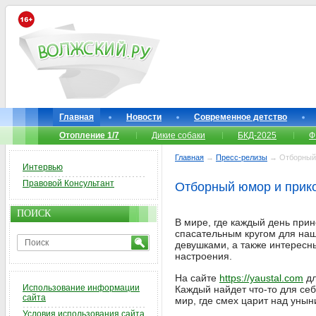
Главная
Новости
Современное детство
Отопление 1/7
Дикие собаки
БКД-2025
Ф
Главная
→
Пресс-релизы
→ Отборный 
Интервью
Правовой Консультант
Отборный юмор и прик
ПОИСК
В мире, где каждый день при
спасательным кругом для наш
девушками, а также интересн
настроения.
На сайте
https://yaustal.com
дл
Использование информации
Каждый найдет что-то для себ
сайта
мир, где смех царит над унын
Условия использования сайта