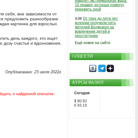
накроет экстремальная жара:
10 правил, которые помогут
пережить зной
я себя, вне зависимости от
ся предложить разнообразие
От трех до пяти лет
6.08
колонии получили пять
ждая картинка для взрослых
жителей Волжского за
вовлечение детей в
проституцию
тить день каждого, кто ищет
 дозу счастья и вдохновения,
Ещё новое на сайте
СОЦСЕТИ
Опубликовано: 23 июля 2022г.
КУРСЫ ВАЛЮТ
Сегодня
$ 80.93
€ 93.19