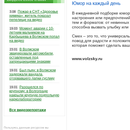
Юмор на каждый день
Пожар в СНТ «Здоровье
3.08
В ежедневной подборке юмори
химика»: житель показал
настроения или предпочтений
пепелище на видео
тем и форматов: от невинных
способна вызвать улыбку или 
Момент аварии с 10-
19.03
летним мальчиком на
Смех – это то, что универсал
Карбышева в Волжском попал
повод для радости и положит
на видео
которая поможет сделать ваш 
В Волжском
23.01
эвакуировали автомобили,
оставленные под
www.volzsky.ru
запрещающими знаками
Был пьян: в Волжском
19.01
задержали вандала,
оторвавшего лапки суслику
Разошелся по
19.01
крупному: в Волгограде
накрыли крупную подпольную
нарколабораторию
Все видеорепортажи
Пользуясь данным ресурсом вы