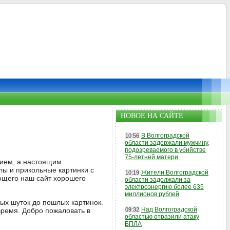
НОВОЕ НА САЙТЕ
В Волгоградской
10:56
области задержали мужчину,
подозреваемого в убийстве
75-летней матери
нием, а настоящим
ы и прикольные картинки с
Жители Волгоградской
10:19
ющего наш сайт хорошего
области задолжали за
электроэнергию более 635
миллионов рублей
ых шуток до пошлых картинок.
Над Волгоградской
время. Добро пожаловать в
09:32
областью отразили атаку
БПЛА