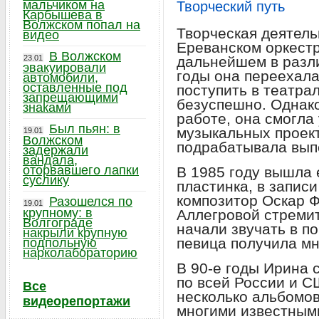
мальчиком на
Творческий путь
Карбышева в
Волжском попал на
Творческая деятель
видео
Ереванском оркестр
В Волжском
23.01
дальнейшем в разли
эвакуировали
годы она переехала
автомобили,
оставленные под
поступить в театра
запрещающими
безуспешно. Однако
знаками
работе, она смогла
Был пьян: в
музыкальных проек
19.01
Волжском
подрабатывала выпе
задержали
вандала,
оторвавшего лапки
В 1985 году вышла
суслику
пластинка, в запис
композитор Оскар 
Разошелся по
19.01
крупному: в
Аллегровой стремит
Волгограде
начали звучать в п
накрыли крупную
певица получила мн
подпольную
нарколабораторию
В 90-е годы Ирина 
по всей России и С
Все
несколько альбомов
видеорепортажи
многими известным