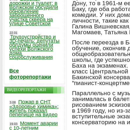
Дону, то в 1961-м е
дорожки и туалет: в
Волжском обсудили
Баку, где оба рабо
обновление
комедии. У них дом
заброшенного
участка сквера на
личности, такие ка
улице Советской
Галина Вишневская
Магомаев, Татьяна
22.01
Трудоустройство и
3D-печать: депутаты
После переезда в 
облдумы оценили
обучение, окончив 
успехи Волжского
дома
общеобразовательн
соцобслуживания
школы, где успешно
Баха на экзаменах.
Все
класс Центральной
Бакинской консерва
фоторепортажи
"пианист-концертме
ВИДЕОРЕПОРТАЖИ
Параллельно с муз
занималась в балет
Пожар в СНТ
3.08
рисованием эскизо
«Здоровье химика»:
в 1969 году, но из-
житель показал
пепелище на видео
вступительные экз
консерваторию на и
Момент аварии
19.03
с 10-летним