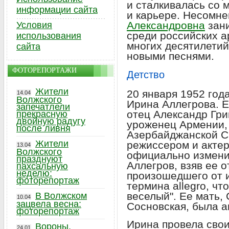
и сталкивалась со 
информации сайта
и карьере. Несомне
Александровна
зани
Условия
среди российских а
использования
многих десятилети
сайта
новыми песнями.
ФОТОРЕПОРТАЖИ
Детство
Жители
20 января 1952 год
14.04
Волжского
Ирина Аллегрова. Е
запечатлели
отец Александр Гри
прекрасную
двойную радугу
уроженец Армении,
после ливня
Азербайджанской С
Жители
режиссером и актер
13.04
Волжского
официально измени
празднуют
Аллегров, взяв ее 
пахсальную
неделю:
произошедшего от 
фоторепортаж
термина allegro, чт
веселый". Ее мать
В Волжском
10.04
зацвела весна:
Сосновская, была а
фоторепортаж
Ирина провела свои
Вороны,
24.01