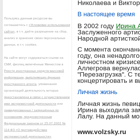
Николаева и Виктор
В настоящее время
Пользуясь данным ресурсом вы
В 2002 году
Ирина 
соглашаетесь с
«Условиями использования
Заслуженного артис
сайта»
, в т.ч. даёте разрешение на сбор,
Народной артисткой
анализ и хранение своих персональных
данных, в т.ч. cookies.
С момента окончани
году, она ненадолго
На сайте могут содержаться ссылки на
личностном кризисе
СМИ, физлиц включённые Минюстом в
Аллегрова вернулас
Реестр иностранных средств массовой
"Перезагрузка". С 
информации, выполняющих функции
концертировать и в
иностранного агента
, упоминания
Личная жизнь
организаций деятельность которых
приостановлена в связи с осуществлением
Личная жизнь певи
ими экстремистской деятельности
или
Ирина выходила за
ликвидированных / запрещённых по
Лалу. На данный мо
основаниям, предусмотренным
Федеральным законом от 25.07.2002 №
114-ФЗ «О противодействии
www.volzsky.ru
экстремистской деятельности»
.