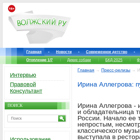
Главная
Новости
Современное детство
Отопление 1/7
Дикие собаки
БКД-2025
Ф
Главная
→
Пресс-релизы
→ Ир
Интервью
Ирина Аллегрова: п
Правовой
Консультант
Ирина Аллегрова - 
ПОИСК
и обладательница т
России. Начало ее 
непростым, несмотр
классического музы
выступала в рестор
Использование