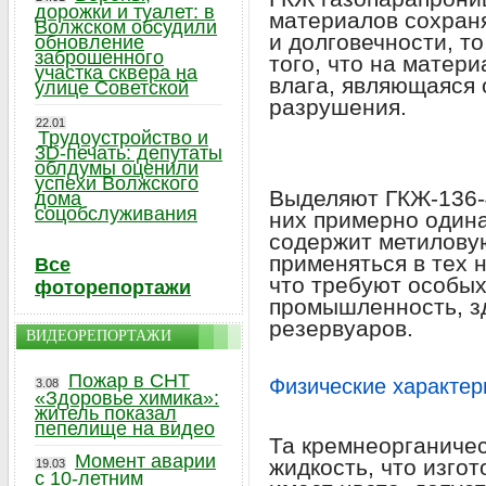
дорожки и туалет: в
материалов сохраня
Волжском обсудили
и долговечности, то
обновление
заброшенного
того, что на матер
участка сквера на
влага, являющаяся 
улице Советской
разрушения.
22.01
Трудоустройство и
3D-печать: депутаты
облдумы оценили
успехи Волжского
Выделяют ГКЖ-136-
дома
соцобслуживания
них примерно одина
содержит метиловую
применяться в тех 
Все
что требуют особых
фоторепортажи
промышленность, з
резервуаров.
ВИДЕОРЕПОРТАЖИ
Пожар в СНТ
Физические характер
3.08
«Здоровье химика»:
житель показал
пепелище на видео
Та кремнеорганиче
Момент аварии
жидкость, что изгот
19.03
с 10-летним