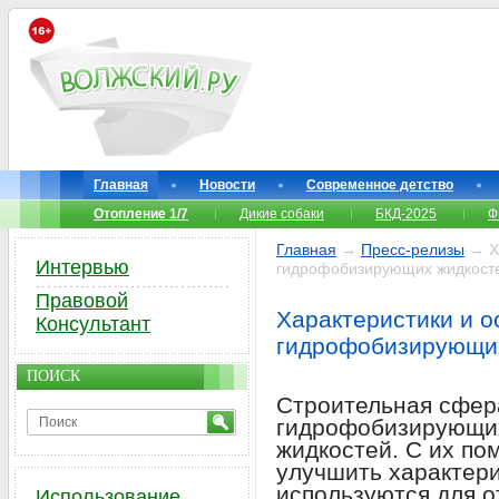
Главная
Новости
Современное детство
Отопление 1/7
Дикие собаки
БКД-2025
Ф
Главная
→
Пресс-релизы
→ Ха
Интервью
гидрофобизирующих жидкост
Правовой
Характеристики и о
Консультант
гидрофобизирующи
ПОИСК
Строительная сфера
гидрофобизирующих
жидкостей. С их п
улучшить характери
используются для о
Использование