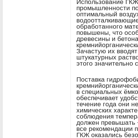
Использование ГКЖ
промышленности по
оптимальный возду
водоотталкивающие
обработанного мат
повышены, что особ
древесины и бетона
кремнийорганически
Зачастую их вводят
штукатурных раство
этого значительно 
Поставка гидрофо
кремнийорганическ
в специальных ёмкос
обеспечивает удобс
течение года они н
химических характе
соблюдения темпер
должен превышать 
все рекомендации п
ГКЖ оказались безо