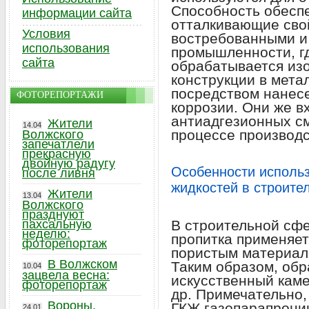
Способность обесп
информации сайта
отталкивающие сво
Условия
востребованными и
использования
промышленности, г
сайта
обрабатывается из
конструкции в мет
посредством нанесе
ФОТОРЕПОРТАЖИ
коррозии. Они же в
антиадгезионных с
Жители
14.04
процессе производс
Волжского
запечатлели
прекрасную
двойную радугу
Особенности исполь
после ливня
жидкостей в строите
Жители
13.04
Волжского
празднуют
пахсальную
В строительной сф
неделю:
пропитка применяет
фоторепортаж
пористым материал
В Волжском
Таким образом, об
10.04
зацвела весна:
искусственный камен
фоторепортаж
др. Примечательно,
Вороны,
ГКЖ газопарапрони
24.01