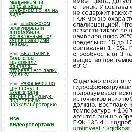
имеет цвета, допус
мальчиком на
Карбышева в
оттенок. У состава 
Волжском попал на
не содержит каких-
видео
ГКЖ можно охаракт
В Волжском
опалисценцией. Что
23.01
эвакуировали
вязкости такого ве
автомобили,
наиболее плюс 20°C
оставленные под
запрещающими
пределы от 15 до 1
знаками
составляет 1,42%.
Был пьян: в
способность от 3 ча
19.01
Волжском
вещество при темп
задержали
60°C.
вандала,
оторвавшего лапки
суслику
Отдельно стоит отм
Разошелся по
19.01
гидрофобизирующих
крупному: в
Волгограде
подразумевает искл
накрыли крупную
источников искр по
подпольную
должно. Воспламен
нарколабораторию
температуре + 106°
агентов они не обр
Все
ГКЖ 136-41, подро
видеорепортажи
uralinvest.ru/gidkost