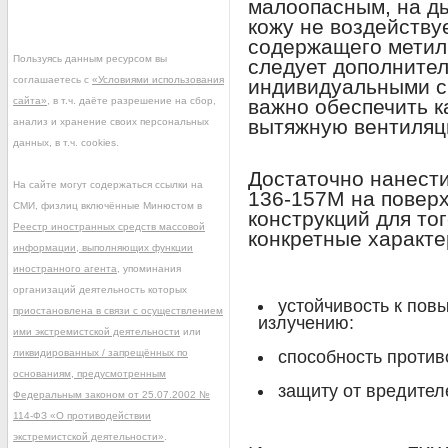
малоопасным, на ды
кожу не воздействуе
содержащего метил,
Пользуясь данным ресурсом вы
следует дополните
соглашаетесь с
«Условиями использования
индивидуальными с
сайта»
, в т.ч. даёте разрешение на сбор,
важно обеспечить к
вытяжную вентиляц
анализ и хранение своих персональных
данных, в т.ч. cookies.
Достаточно нанести
На сайте могут содержаться ссылки на
136-157М на поверх
СМИ, физлиц включённые Минюстом в
конструкций для то
Реестр иностранных средств массовой
конкретные характе
информации, выполняющих функции
иностранного агента
, упоминания
организаций деятельность которых
устойчивость к пов
приостановлена в связи с осуществлением
излучению:
ими экстремистской деятельности
или
ликвидированных / запрещённых по
способность против
основаниям, предусмотренным
защиту от вредител
Федеральным законом от 25.07.2002 №
114-ФЗ «О противодействии
экстремистской деятельности»
.