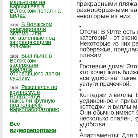
мальчиком на
прекрасными пляжа
Карбышева в
разнообразными ва
Волжском попал на
видео
некоторые из них:
В Волжском
23.01
эвакуировали
Отели: В Ялте есть
автомобили,
категорий - от эко
оставленные под
запрещающими
Некоторые из них р
знаками
побережье, предлага
пляжам.
Был пьян: в
19.01
Волжском
задержали
Гостевые дома: Это
вандала,
кто хочет жить ближ
оторвавшего лапки
все удобства, такие 
суслику
услуги прачечной.
Разошелся по
19.01
крупному: в
Коттеджи и виллы: 
Волгограде
уединенное и прива
накрыли крупную
подпольную
коттеджи и виллы м
нарколабораторию
Они обычно имеют 
несколько спален, 
Все
удобства.
видеорепортажи
Апартаменты: Для т