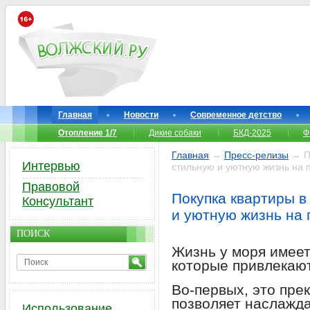
Главная
Новости
Современное детство
Отопление 1/7
Дикие собаки
БКД-2025
Ф
Главная
→
Пресс-релизы
→ По
Интервью
стильную и уютную жизнь на 
Правовой
Покупка квартиры в
Консультант
и уютную жизнь на
ПОИСК
Жизнь у моря имее
которые привлекают
Во-первых, это пре
позволяет наслажда
Использование