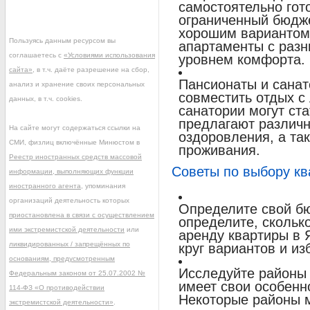
самостоятельно гот
ограниченный бюдж
хорошим вариантом
Пользуясь данным ресурсом вы
апартаменты с разн
соглашаетесь с
«Условиями использования
уровнем комфорта.
сайта»
, в т.ч. даёте разрешение на сбор,
Пансионаты и санат
анализ и хранение своих персональных
совместить отдых с
данных, в т.ч. cookies.
санатории могут ст
предлагают различ
На сайте могут содержаться ссылки на
оздоровления, а та
СМИ, физлиц включённые Минюстом в
проживания.
Реестр иностранных средств массовой
Советы по выбору кв
информации, выполняющих функции
иностранного агента
, упоминания
организаций деятельность которых
Определите свой бю
приостановлена в связи с осуществлением
определите, сколько
ими экстремистской деятельности
или
аренду квартиры в 
ликвидированных / запрещённых по
круг вариантов и из
основаниям, предусмотренным
Исследуйте районы
Федеральным законом от 25.07.2002 №
имеет свои особенн
114-ФЗ «О противодействии
Некоторые районы 
экстремистской деятельности»
.