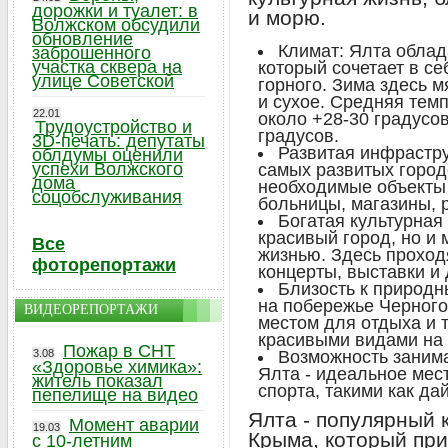
дорожки и туалет: в
и морю.
Волжском обсудили
обновление
Климат: Ялта облад
заброшенного
участка сквера на
который сочетает в с
улице Советской
горного. Зима здесь м
и сухое. Средняя тем
22.01
около +28-30 градусов
Трудоустройство и
градусов.
3D-печать: депутаты
Развитая инфрастру
облдумы оценили
успехи Волжского
самых развитых город
дома
необходимые объекты
соцобслуживания
больницы, магазины, р
Богатая культурная 
красивый город, но и 
Все
жизнью. Здесь проход
фоторепортажи
концерты, выставки и
Близость к природн
на побережье Черного
ВИДЕОРЕПОРТАЖИ
местом для отдыха и 
красивыми видами на 
Пожар в СНТ
3.08
Возможность заним
«Здоровье химика»:
Ялта - идеальное мес
житель показал
спорта, такими как дай
пепелище на видео
Ялта - популярный 
Момент аварии
19.03
Крыма, который при
с 10-летним