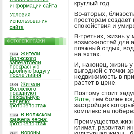
круглый год.
информации сайта
Во-вторых, близост
Условия
просторам создает
использования
спокойствия и умир
сайта
В-третьих, жизнь у
возможностей для а
ФОТОРЕПОРТАЖИ
пляжный отдых, вод
Жители
на яхтах.
14.04
Волжского
запечатлели
И, наконец, жизнь 
прекрасную
выгодной с точки зр
двойную радугу
после ливня
недвижимость в пр
растет в цене.
Жители
13.04
Волжского
Поэтому стоит зад
празднуют
пахсальную
Ялте
, тем более ко
неделю:
застройщик которы
фоторепортаж
комплекс на побере
В Волжском
10.04
зацвела весна:
Преимущества жизн
фоторепортаж
климат, развитая и
Вороны,
культурная жизнь, 
24.01