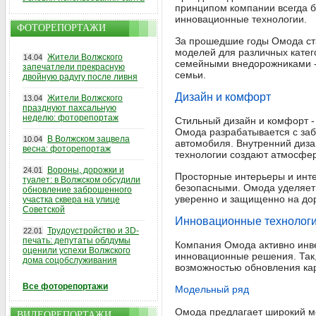
принципом компании всегда б
инновационные технологии.
ФОТОРЕПОРТАЖИ
За прошедшие годы Омода ст
моделей для различных катег
Жители Волжского
14.04
семейными внедорожниками - 
запечатлели прекрасную
семьи.
двойную радугу после ливня
Дизайн и комфорт
Жители Волжского
13.04
празднуют пахсальную
неделю: фоторепортаж
Стильный дизайн и комфорт - 
Омода разрабатывается с заб
В Волжском зацвела
10.04
автомобиля. Внутренний диза
весна: фоторепортаж
технологии создают атмосфер
Вороны, дорожки и
24.01
Просторные интерьеры и инт
туалет: в Волжском обсудили
безопасными. Омода уделяет 
обновление заброшенного
уверенно и защищенно на дор
участка сквера на улице
Советской
Инновационные технолог
Трудоустройство и 3D-
22.01
печать: депутаты облдумы
Компания Омода активно инве
оценили успехи Волжского
инновационные решения. Так
дома соцобслуживания
возможностью обновления кар
Все фоторепортажи
Модельный ряд
Омода предлагает широкий мо
ВИДЕОРЕПОРТАЖИ