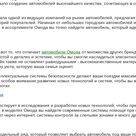
ыло создание автомобилей высочайшего качества, сочетающих в с
ала одной из ведущих компаний на рынке автомобилей, предлагая
орий покупателей. Начиная от небольших городских автомобилей 
в ассортименте Омода вы точно найдете автомобиль, который ид
вот то, что отличает
автомобили Омода
от множества других брен
отой о деталях и эстетике, чтобы вы смогли насладиться элегантн
йн также не оставляет равнодушными - высококачественные мате
у уюта, которую ваша семья оценит.
еллектуальные системы безопасности делают ваши поездки макси
особое внимание развитию новых технологий и систем, чтобы вы 
огах.
ии
стирует в исследования и разработки новых технологий, чтобы пр
, в моделях Омода вы найдете современные системы помощи при 
т через интернет, системы контроля за слепыми зонами и много д
дельный ряд, который позволяет выбрать автомобиль под ваши п