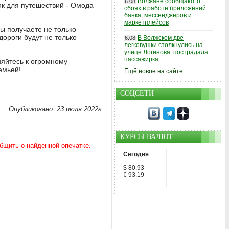
Волжане сообщают о
6.08
к для путешествий - Омода
сбоях в работе приложений
банка, мессенджеров и
маркетплейсов
ы получаете не только
ороги будут не только
В Волжском две
6.08
легковушки столкнулись на
улице Логинова: пострадала
пассажирка
няйтесь к огромному
емьей!
Ещё новое на сайте
СОЦСЕТИ
Опубликовано: 23 июля 2022г.
КУРСЫ ВАЛЮТ
Сегодня
$ 80.93
€ 93.19