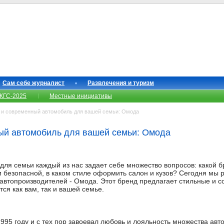
Сам себе журналист
Развлечения и туризм
КГС-2025
Местные инициативы
и современный автомобиль для вашей семьи: Омода
ый автомобиль для вашей семьи: Омода
для семьи каждый из нас задает себе множество вопросов: какой б
 безопасной, в каком стиле оформить салон и кузов? Сегодня мы 
автопроизводителей - Омода. Этот бренд предлагает стильные и 
ся как вам, так и вашей семье.
995 году и с тех пор завоевал любовь и лояльность множества ав