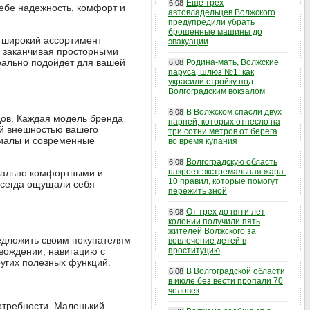
Еще трех
6.08
ебе надежность, комфорт и
автовладельцев Волжского
предупредили убрать
брошенные машины до
 широкий ассортимент
эвакуации
и заканчивая просторными
еально подойдет для вашей
Родина-мать, Волжские
6.08
паруса, шлюз №1: как
украсили стройку под
Волгоградским вокзалом
В Волжском спасли двух
6.08
дов. Каждая модель бренда
парней, которых отнесло на
ой внешностью вашего
три сотни метров от берега
риалы и современные
во время купания
Волгоградскую область
6.08
накроет экстремальная жара:
мально комфортными и
10 правил, которые помогут
всегда ощущали себя
пережить зной
От трех до пяти лет
6.08
колонии получили пять
жителей Волжского за
едложить своим покупателям
вовлечение детей в
вождении, навигацию с
проституцию
ругих полезных функций.
В Волгоградской области
6.08
в июле без вести пропали 70
человек
отребности. Маленький