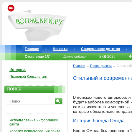
Главная
Новости
Современное детство
Отопление 1/7
Дикие собаки
БКД-2025
Ф
Главная
→
Пресс-релизы
→ Стильный 
Интервью
Правовой Консультант
Стильный и современн
ПОИСК
В поисках нового автомобиля 
будет наиболее комфортной и
самых известных и успешных 
которые обязательно понравят
Использование информации
История бренда Омода
сайта
Бренд Омода был основан в 1
Условия использования сайта