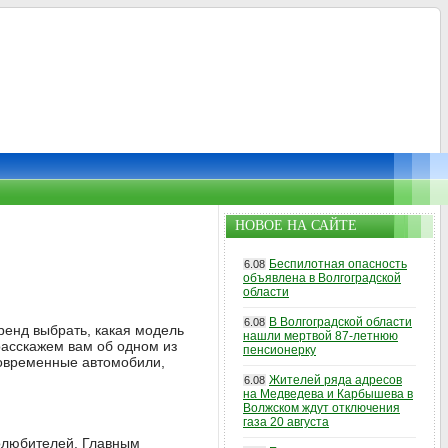
НОВОЕ НА САЙТЕ
Беспилотная опасность
6.08
объявлена в Волгоградской
области
В Волгоградской области
6.08
ренд выбрать, какая модель
нашли мертвой 87-летнюю
расскажем вам об одном из
пенсионерку
современные автомобили,
Жителей ряда адресов
6.08
на Медведева и Карбышева в
Волжском ждут отключения
газа 20 августа
толюбителей. Главным