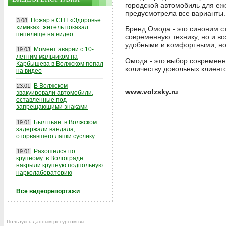
городской автомобиль для еж
предусмотрела все варианты.
Пожар в СНТ «Здоровье
3.08
химика»: житель показал
Бренд Омода - это синоним с
пепелище на видео
современную технику, но и в
удобными и комфортными, но 
Момент аварии с 10-
19.03
летним мальчиком на
Омода - это выбор современн
Карбышева в Волжском попал
количеству довольных клиент
на видео
В Волжском
23.01
www.volzsky.ru
эвакуировали автомобили,
оставленные под
запрещающими знаками
Был пьян: в Волжском
19.01
задержали вандала,
оторвавшего лапки суслику
Разошелся по
19.01
крупному: в Волгограде
накрыли крупную подпольную
нарколабораторию
Все видеорепортажи
Пользуясь данным ресурсом вы