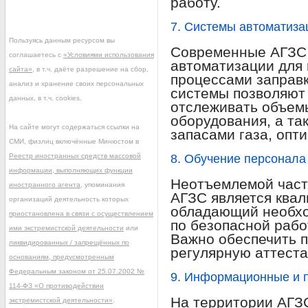
работу.
7. Системы автоматиза
Пользуясь данным ресурсом вы
Современные АГЗС
соглашаетесь с
«Условиями использования
автоматизации для 
сайта»
, в т.ч. даёте разрешение на сбор,
процессами заправк
анализ и хранение своих персональных
системы позволяют
данных, в т.ч. cookies.
отслеживать объем
оборудования, а та
На сайте могут содержаться ссылки на
запасами газа, опти
СМИ, физлиц включённые Минюстом в
Реестр иностранных средств массовой
8. Обучение персонала
информации, выполняющих функции
Неотъемлемой част
иностранного агента
, упоминания
АГЗС является ква
организаций деятельность которых
обладающий необхо
приостановлена в связи с осуществлением
по безопасной рабо
ими экстремистской деятельности
или
Важно обеспечить 
ликвидированных / запрещённых по
регулярную аттеста
основаниям, предусмотренным
Федеральным законом от 25.07.2002 №
9. Информационные и 
114-ФЗ «О противодействии
На территории АГЗ
экстремистской деятельности»
.