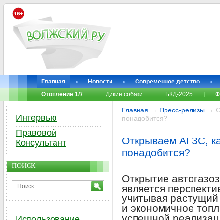
Главная
Новости
Современное детство
Отопление 1/7
Дикие собаки
БКД-2025
Ф
Главная
→
Пресс-релизы
→ От
Интервью
понадобится?
Правовой
Открываем АГЗС, к
Консультант
понадобится?
ПОИСК
Открытие автогазоз
является перспект
учитывая растущий 
и экономичное топл
успешной реализац
Использование