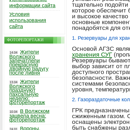
тщательно подойти 
информации сайта
которое обеспечит 
Условия
и высокое качество
использования
основные компонен
сайта
понадобятся для от
1. Резервуары для хра
ФОТОРЕПОРТАЖИ
Основой АГЗС явл
Жители
14.04
хранения СУГ
(проп
Волжского
Резервуары бывают
запечатлели
прекрасную
выбор зависит от п
двойную радугу
доступного простра
после ливня
безопасности. Важ
Жители
системами безопасн
13.04
Волжского
уровня, температур
празднуют
пахсальную
неделю:
2. Газораздаточные кол
фоторепортаж
ГРК предназначены
В Волжском
10.04
сжиженным газом. 
зацвела весна:
фоторепортаж
оснащены электрон
быть снабжены раз
Вороны,
24.01