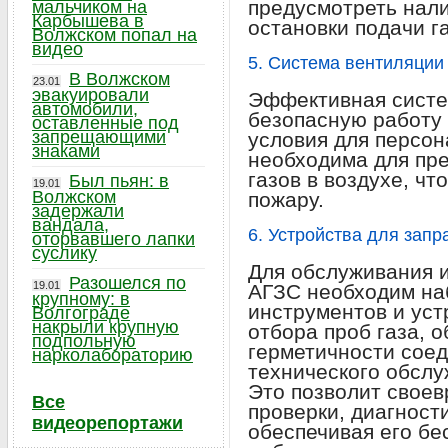
предусмотреть нал
мальчиком на
Карбышева в
остановки подачи га
Волжском попал на
видео
5. Система вентиляции
В Волжском
23.01
эвакуировали
Эффективная систе
автомобили,
безопасную работу
оставленные под
запрещающими
условия для персон
знаками
необходима для пр
газов в воздухе, чт
Был пьян: в
19.01
Волжском
пожару.
задержали
вандала,
6. Устройства для зап
оторвавшего лапки
суслику
Для обслуживания 
Разошелся по
19.01
АГЗС необходим на
крупному: в
инструментов и уст
Волгограде
накрыли крупную
отбора проб газа, 
подпольную
герметичности сое
нарколабораторию
технического обслу
Это позволит свое
Все
проверки, диагност
видеорепортажи
обеспечивая его б