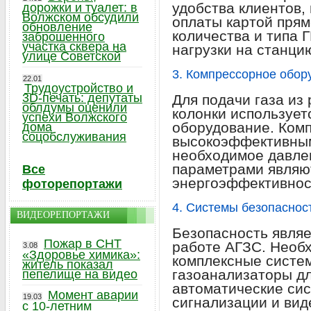
удобства клиентов,
дорожки и туалет: в
Волжском обсудили
оплаты картой прям
обновление
количества и типа 
заброшенного
участка сквера на
нагрузки на станци
улице Советской
3. Компрессорное обор
22.01
Трудоустройство и
3D-печать: депутаты
Для подачи газа из
облдумы оценили
колонки использует
успехи Волжского
оборудование. Ком
дома
соцобслуживания
высокоэффективным
необходимое давле
параметрами являю
Все
энергоэффективнос
фоторепортажи
4. Системы безопаснос
ВИДЕОРЕПОРТАЖИ
Безопасность являе
Пожар в СНТ
работе АГЗС. Необ
3.08
«Здоровье химика»:
комплексные систе
житель показал
газоанализаторы дл
пепелище на видео
автоматические си
Момент аварии
19.03
сигнализации и ви
с 10-летним