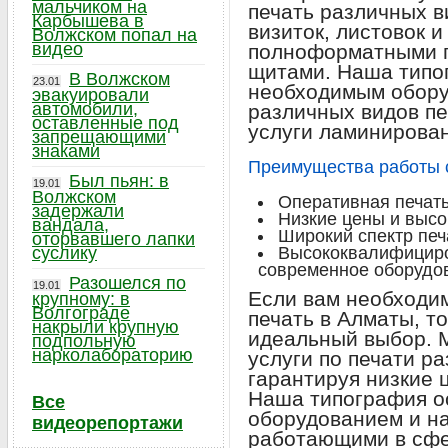
мальчиком на
печать различных в
Карбышева в
визиток, листовок и
Волжском попал на
видео
полноформатными п
щитами. Наша типо
В Волжском
23.01
необходимым обору
эвакуировали
автомобили,
различных видов пе
оставленные под
услуги ламинирован
запрещающими
знаками
Преимущества работы с
Был пьян: в
19.01
Волжском
Оперативная печать
задержали
Низкие цены и высо
вандала,
Широкий спектр печ
оторвавшего лапки
суслику
Высококвалифициро
современное оборудо
Разошелся по
19.01
Если вам необходим
крупному: в
Волгограде
печать в Алматы, т
накрыли крупную
идеальный выбор. 
подпольную
нарколабораторию
услуги по печати р
гарантируя низкие 
Наша типография 
Все
оборудованием и н
видеорепортажи
работающими в сфе