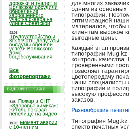
для многих заказчи
дорожки и туалет: в
Волжском обсудили
одним из основных 
обновление
типографии. Поэто
заброшенного
участка сквера на
оптимизацией наши
улице Советской
материалов, чтобы
клиентам высокое к
22.01
Трудоустройство и
выгодные цены.
3D-печать: депутаты
облдумы оценили
Каждый этап произв
успехи Волжского
дома
типографии Mug.kz
соцобслуживания
контроль качества.
проверенными пост
Все
позволяет гарантир
цветопередачу печа
фоторепортажи
наши специалисты 
типографии и полиг
ВИДЕОРЕПОРТАЖИ
высокую профессио
заказов.
Пожар в СНТ
3.08
«Здоровье химика»:
житель показал
Разнообразие печатн
пепелище на видео
Типография Mug.kz
Момент аварии
19.03
спектр печатных ус
с 10-летним