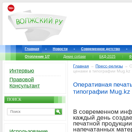
Главная
Новости
Современное детство
Отопление 1/7
Дикие собаки
БКД-2025
Ф
Главная
→
Пресс-релизы
→ Оп
Интервью
ценами в типографии Mug.kz
Правовой
Оперативная печать
Консультант
типографии Mug.kz
ПОИСК
В современном инф
каждый день создае
печатной продукции
напечатанных мате
Использование