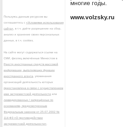
многие годы.
www.volzsky.ru
Пользуясь данным ресурсом вы
соглашаетесь с
«Условиями использования
сайта»
, в т.ч. даёте разрешение на сбор,
анализ и хранение своих персональных
данных, в т.ч. cookies.
На сайте могут содержаться ссылки на
СМИ, физлиц включённые Минюстом в
Реестр иностранных средств массовой
информации, выполняющих функции
иностранного агента
, упоминания
организаций деятельность которых
приостановлена в связи с осуществлением
ими экстремистской деятельности
или
ликвидированных / запрещённых по
основаниям, предусмотренным
Федеральным законом от 25.07.2002 №
114-ФЗ «О противодействии
экстремистской деятельности»
.