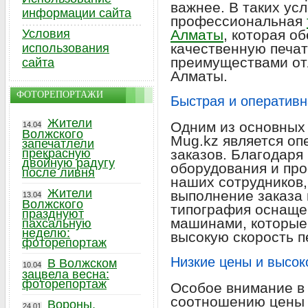
важнее. В таких ус
информации сайта
профессиональная
Условия
Алматы
, которая о
качественную печат
использования
преимуществами от
сайта
Алматы.
ФОТОРЕПОРТАЖИ
Быстрая и оперативн
Жители
Одним из основных
14.04
Волжского
Mug.kz является оп
запечатлели
прекрасную
заказов. Благодар
двойную радугу
оборудования и пр
после ливня
наших сотрудников
Жители
выполнение заказа 
13.04
Волжского
типография оснаще
празднуют
машинами, которые
пахсальную
неделю:
высокую скорость п
фоторепортаж
Низкие цены и высок
В Волжском
10.04
зацвела весна:
фоторепортаж
Особое внимание в 
соотношению цены 
Вороны,
24.01