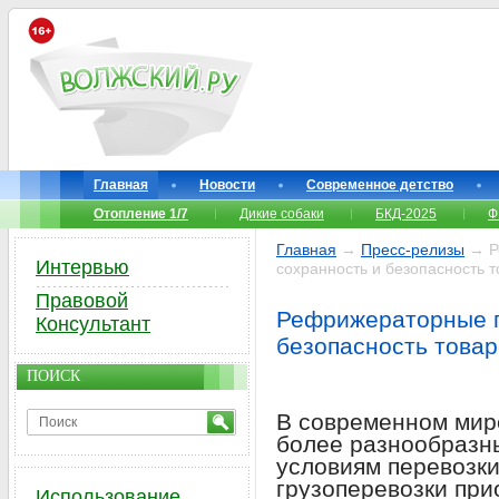
Главная
Новости
Современное детство
Отопление 1/7
Дикие собаки
БКД-2025
Ф
Главная
→
Пресс-релизы
→ Р
Интервью
сохранность и безопасность 
Правовой
Рефрижераторные г
Консультант
безопасность товар
ПОИСК
В современном мире
более разнообразн
условиям перевозк
грузоперевозки пр
Использование