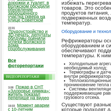
избежать перегрева
дорожки и туалет: в
Волжском обсудили
товаров. Это особе
обновление
продуктов питания, 
заброшенного
участка сквера на
подверженных возд
улице Советской
температур.
22.01
Трудоустройство и
Оборудование и технол
3D-печать: депутаты
облдумы оценили
Рефрижераторы ос
успехи Волжского
оборудованием и с
дома
соцобслуживания
обеспечивают подд
температуры. К ним
Все
Холодильные агрег
фоторепортажи
необходимый холод;
Термографы и датч
внутри рефрижератор
ВИДЕОРЕПОРТАЖИ
Теплоизоляционны
проникновение тепла 
Пожар в СНТ
3.08
Системы вентиляции
«Здоровье химика»:
поддерживающие равн
житель показал
грузового отсека.
пепелище на видео
Существуют разные
Момент аварии
19.03
которые подходят д
с 10-летним