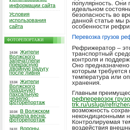
популярность. Они 
информации сайта
идеальном состояни
Условия
безопасность во вр
данной статье мы 
использования
особенности рефри
сайта
Перевозка грузов р
ФОТОРЕПОРТАЖИ
Рефрижератор – эт
Жители
транспортный сред
14.04
Волжского
контроля и поддер
запечатлели
прекрасную
Оно предназначено 
двойную радугу
которым требуется 
после ливня
температура или о
Жители
хранения.
13.04
Волжского
празднуют
Главным преимуще
пахсальную
рефперевозок грузов
неделю:
фоторепортаж
trk.ru/uslugi/refrizhe
возможность сохра
В Волжском
10.04
некондиционными на
зацвела весна:
фоторепортаж
Контролируемая те
воздействия внешн
Вороны,
24.01