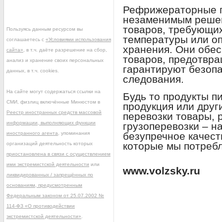
Рефрижераторные г
незаменимым решен
товаров, требующих
Пользуясь данным ресурсом вы
температуры или о
соглашаетесь с
«Условиями использования
хранения. Они обе
сайта»
, в т.ч. даёте разрешение на сбор,
товаров, предотвра
анализ и хранение своих персональных
гарантируют безопа
данных, в т.ч. cookies.
следования.
На сайте могут содержаться ссылки на
Будь то продукты п
СМИ, физлиц включённые Минюстом в
продукция или друг
Реестр иностранных средств массовой
перевозки товары,
информации, выполняющих функции
грузоперевозки – н
иностранного агента
, упоминания
безупречное качест
которые мы потреб
организаций деятельность которых
приостановлена в связи с осуществлением
ими экстремистской деятельности
или
www.volzsky.ru
ликвидированных / запрещённых по
основаниям, предусмотренным
Федеральным законом от 25.07.2002 №
114-ФЗ «О противодействии
экстремистской деятельности»
.