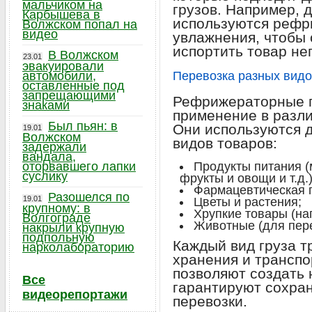
мальчиком на
грузов. Например, 
Карбышева в
используются рефр
Волжском попал на
видео
увлажнения, чтобы 
испортить товар не
В Волжском
23.01
эвакуировали
автомобили,
Перевозка разных видо
оставленные под
запрещающими
Рефрижераторные г
знаками
применение в разли
Был пьян: в
Они используются 
19.01
Волжском
видов товаров:
задержали
вандала,
оторвавшего лапки
Продукты питания (
суслику
фрукты и овощи и т.д.)
Фармацевтическая 
Разошелся по
19.01
Цветы и растения;
крупному: в
Хрупкие товары (на
Волгограде
Животные (для пере
накрыли крупную
подпольную
Каждый вид груза т
нарколабораторию
хранения и трансп
позволяют создать
Все
гарантируют сохран
видеорепортажи
перевозки.