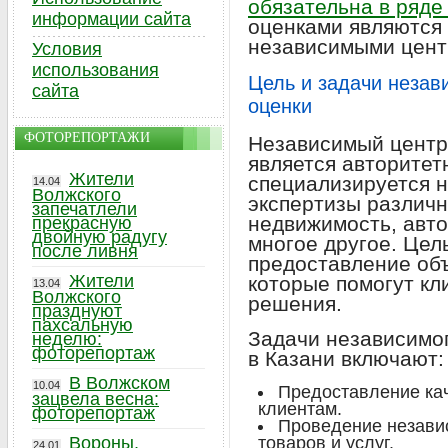
обязательна в ряде
информации сайта
оценками являются 
независимыми цент
Условия
использования
Цель и задачи незав
сайта
оценки
ФОТОРЕПОРТАЖИ
Независимый центр 
является авторитет
Жители
специализируется н
14.04
Волжского
экспертизы различн
запечатлели
недвижимость, авто
прекрасную
двойную радугу
многое другое. Цел
после ливня
предоставление об
Жители
которые помогут к
13.04
Волжского
решения.
празднуют
пахсальную
Задачи независимог
неделю:
фоторепортаж
в Казани включают:
В Волжском
10.04
Предоставление ка
зацвела весна:
клиентам.
фоторепортаж
Проведение незави
Вороны,
товаров и услуг.
24.01