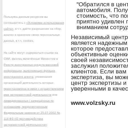
"Обратился в цен
автомобиля. Полу
стоимость, что п
Пользуясь данным ресурсом вы
приятно удивлен
соглашаетесь с
«Условиями использования
вниманием сотруд
сайта»
, в т.ч. даёте разрешение на сбор,
анализ и хранение своих персональных
Независимый центр 
данных, в т.ч. cookies.
является надежным
которое предоставл
объективные оценки
На сайте могут содержаться ссылки на
своей независимост
СМИ, физлиц включённые Минюстом в
заслужил положите
Реестр иностранных средств массовой
клиентов. Если вам
информации, выполняющих функции
экспертиза, вы мож
иностранного агента
, упоминания
центр экспертизы и
организаций деятельность которых
уверенными в качес
приостановлена в связи с осуществлением
ими экстремистской деятельности
или
ликвидированных / запрещённых по
www.volzsky.ru
основаниям, предусмотренным
Федеральным законом от 25.07.2002 №
114-ФЗ «О противодействии
экстремистской деятельности»
.