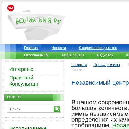
Главная
Новости
Современное детство
Отопление 1/7
Дикие собаки
БКД-2025
Ф
Главная
→
Пресс-релизы
→ Не
Интервью
Казани
Правовой
Независимый центр 
Консультант
ПОИСК
В нашем современн
большое количество
иметь независимые 
определения их кач
требованиям.
Незав
Использование