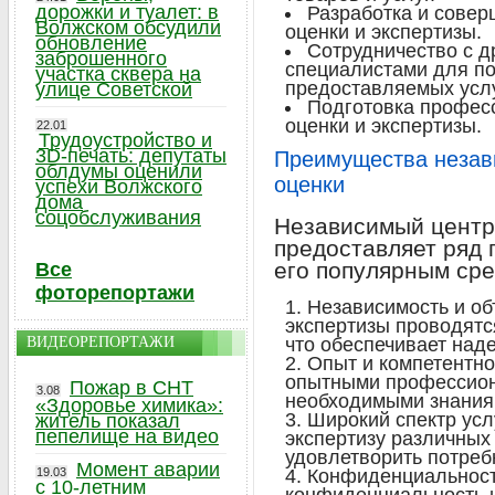
дорожки и туалет: в
Разработка и сове
Волжском обсудили
оценки и экспертизы.
обновление
Сотрудничество с д
заброшенного
специалистами для п
участка сквера на
предоставляемых услу
улице Советской
Подготовка професс
оценки и экспертизы.
22.01
Трудоустройство и
3D-печать: депутаты
Преимущества незави
облдумы оценили
оценки
успехи Волжского
дома
соцобслуживания
Независимый центр 
предоставляет ряд 
его популярным сре
Все
фоторепортажи
Независимость и об
экспертизы проводят
ВИДЕОРЕПОРТАЖИ
что обеспечивает над
Опыт и компетентно
опытными профессио
Пожар в СНТ
3.08
необходимыми знания
«Здоровье химика»:
Широкий спектр усл
житель показал
пепелище на видео
экспертизу различных
удовлетворить потреб
Момент аварии
19.03
Конфиденциальност
с 10-летним