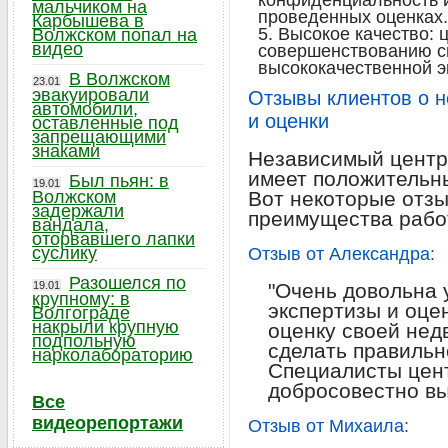
конфиденциальность 
мальчиком на
проведенных оценках.
Карбышева в
Высокое качество: 
Волжском попал на
видео
совершенствованию с
высококачественной э
В Волжском
23.01
эвакуировали
Отзывы клиентов о н
автомобили,
и оценки
оставленные под
запрещающими
знаками
Независимый центр 
имеет положительны
Был пьян: в
19.01
Волжском
Вот некоторые отз
задержали
преимущества рабо
вандала,
оторвавшего лапки
суслику
Отзыв от Александра:
Разошелся по
19.01
"Очень довольна 
крупному: в
экспертизы и оце
Волгограде
накрыли крупную
оценку своей нед
подпольную
сделать правильн
нарколабораторию
Специалисты цен
добросовестно вы
Все
видеорепортажи
Отзыв от Михаила: