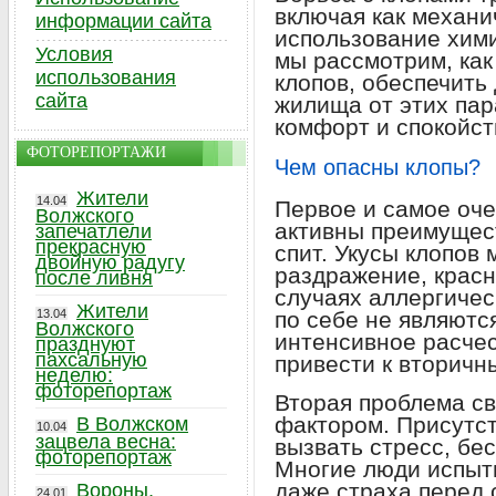
включая как механич
информации сайта
использование хими
Условия
мы рассмотрим, как
использования
клопов, обеспечить
сайта
жилища от этих пар
комфорт и спокойст
ФОТОРЕПОРТАЖИ
Чем опасны клопы?
Жители
14.04
Первое и самое оче
Волжского
активны преимущест
запечатлели
прекрасную
спит. Укусы клопов 
двойную радугу
раздражение, красн
после ливня
случаях аллергичес
Жители
13.04
по себе не являютс
Волжского
интенсивное расче
празднуют
пахсальную
привести к вторичн
неделю:
фоторепортаж
Вторая проблема св
фактором. Присутст
В Волжском
10.04
зацвела весна:
вызвать стресс, бе
фоторепортаж
Многие люди испыт
даже страха перед с
Вороны,
24.01