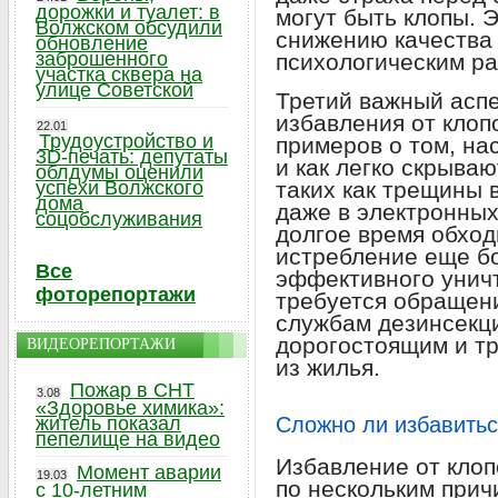
дорожки и туалет: в
могут быть клопы. 
Волжском обсудили
снижению качества
обновление
заброшенного
психологическим ра
участка сквера на
улице Советской
Третий важный аспе
избавления от клоп
22.01
Трудоустройство и
примеров о том, на
3D-печать: депутаты
и как легко скрыва
облдумы оценили
успехи Волжского
таких как трещины в
дома
даже в электронных
соцобслуживания
долгое время обход
истребление еще б
Все
эффективного унич
фоторепортажи
требуется обращен
службам дезинсекци
дорогостоящим и т
ВИДЕОРЕПОРТАЖИ
из жилья.
Пожар в СНТ
3.08
«Здоровье химика»:
житель показал
Сложно ли избавитьс
пепелище на видео
Избавление от клоп
Момент аварии
19.03
по нескольким прич
с 10-летним