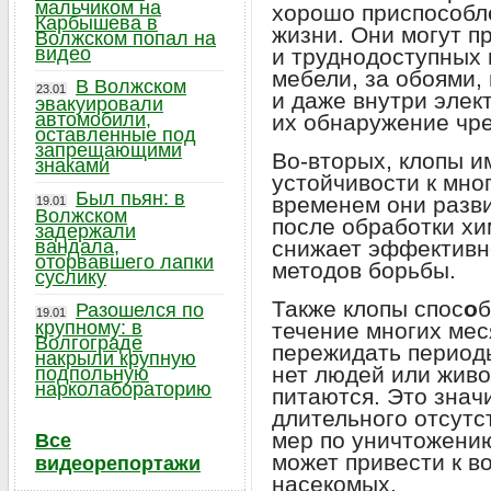
мальчиком на
хорошо приспособл
Карбышева в
жизни. Они могут п
Волжском попал на
видео
и труднодоступных 
мебели, за обоями,
В Волжском
23.01
и даже внутри элек
эвакуировали
автомобили,
их обнаружение чр
оставленные под
запрещающими
Во-вторых, клопы и
знаками
устойчивости к мно
Был пьян: в
временем они разв
19.01
Волжском
после обработки хи
задержали
вандала,
снижает эффективн
оторвавшего лапки
методов борьбы.
суслику
Также клопы спос
о
б
Разошелся по
19.01
крупному: в
течение многих мес
Волгограде
пережидать периоды
накрыли крупную
нет людей или живо
подпольную
нарколабораторию
питаются. Это значи
длительного отсутс
мер по уничтожени
Все
может привести к в
видеорепортажи
насекомых.