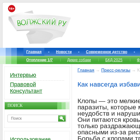
Главная
Новости
Современное детство
Отопление 1/7
Дикие собаки
БКД-2025
Ф
Главная
→
Пресс-релизы
→ Ка
Интервью
Как навсегда избави
Правовой
Консультант
Клопы — это мелкие
ПОИСК
паразиты, которые 
неудобств и наруши
Они питаются кровь
только раздражающ
опасными из-за рис
Борьба с клопами т
Использование