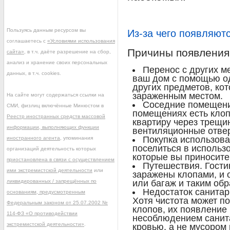
Пользуясь данным ресурсом вы
Из-за чего появляют
соглашаетесь с
«Условиями использования
Причины появления
сайта»
, в т.ч. даёте разрешение на сбор,
анализ и хранение своих персональных
Перенос с других ме
данных, в т.ч. cookies.
ваш дом с помощью о
других предметов, кот
зараженным местом.
На сайте могут содержаться ссылки на
Соседние помещения
СМИ, физлиц включённые Минюстом в
помещениях есть клоп
Реестр иностранных средств массовой
квартиру через трещин
информации, выполняющих функции
вентиляционные отвер
Покупка использова
иностранного агента
, упоминания
поселиться в использ
организаций деятельность которых
которые вы приносите
приостановлена в связи с осуществлением
Путешествия. Гости
ими экстремистской деятельности
или
заражены клопами, и 
ликвидированных / запрещённых по
или багаж и таким обр
Недостаток санитар
основаниям, предусмотренным
Хотя чистота может п
Федеральным законом от 25.07.2002 №
клопов, их появление 
114-ФЗ «О противодействии
несоблюдением санит
экстремистской деятельности»
.
кровью, а не мусором 