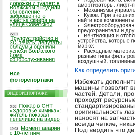
дорожки и туалет: в
амортизаторы, лифт-п
Волжском обсудили
Механизмы управле
обновление
Кузов. При внешних
заброшенного
участка сквера на
найти все компоненты
улице Советской
Электрооборудовани
предохранители и дру
22.01
Вентиляция и отоп
Трудоустройство и
устройства, которые 
3D-печать: депутаты
марке;
облдумы оценили
успехи Волжского
Расходные материал
дома
разные типы фильтров
соцобслуживания
воздушный, топливны
Как определить ориг
Все
фоторепортажи
Избежать дополнит
машины позволит в
частей. Детали, пр
ВИДЕОРЕПОРТАЖИ
проходят ресурсные
стандартизированы
Пожар в СНТ
3.08
«Здоровье химика»:
оригинальность лаз
житель показал
наносят на запчаст
пепелище на видео
всегда четкие, ник
Момент аварии
Подтвердить что де
19.03
с 10-летним