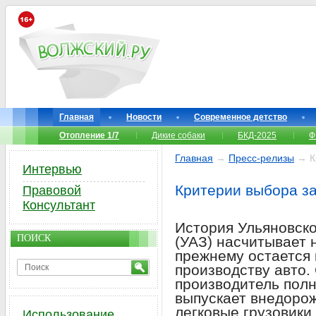
Главная
Новости
Современное детство
Отопление 1/7
Дикие собаки
БКД-2025
Ф
Главная
→
Пресс-релизы
→ Кр
Интервью
Критерии выбора з
Правовой
Консультант
История Ульяновско
ПОИСК
(УАЗ) насчитывает 
прежнему остается
производству авто.
производитель пол
выпускает внедорож
легковые грузовик
Использование