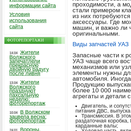
проходимости, а мо
информации сайта
стали примером кла
Условия
из них потребуются
использования
аксессуары. Где мо
сайта
машин, и важно ли 
оригинальными.
ФОТОРЕПОРТАЖИ
Виды запчастей УАЗ
Жители
14.04
Запасные части к 
Волжского
УАЗ чаще всего во
запечатлели
прекрасную
механизмов или узл
двойную радугу
элементы нужны дл
после ливня
автомобиля. Иногда
Жители
13.04
Продукцию выпуска
Волжского
более 10 000 наиме
празднуют
пахсальную
агрегаты и детали 
неделю:
фоторепортаж
Двигатель, и сопут
питания ДВС, выпуска
В Волжском
10.04
Трансмиссия. В эт
зацвела весна:
фоторепортаж
раздаточная коробка,
карданные валы;
Вороны,
Ходовая часть, вкл
24.01