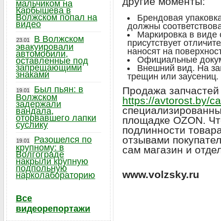
другие моменты:
мальчиком на
Карбышева в
Волжском попал на
Брендовая упаковка
видео
должны соответствов
Маркировка в виде 
В Волжском
23.01
присутствует отличит
эвакуировали
наносят на поверхност
автомобили,
Официальные докум
оставленные под
запрещающими
Внешний вид. На за
знаками
трещин или заусениц.
Был пьян: в
Продажа запчастей
19.01
Волжском
https://avtorost.by/c
задержали
специализированных
вандала,
оторвавшего лапки
площадке OZON. Чт
суслику
подлинности товара
отзывами покупател
Разошелся по
19.01
крупному: в
сам магазин и отде
Волгограде
накрыли крупную
подпольную
www.volzsky.ru
нарколабораторию
Все
видеорепортажи