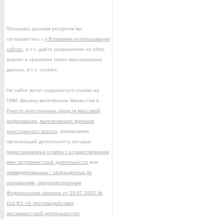
Пользуясь данным ресурсом вы
соглашаетесь с
«Условиями использования
сайта»
, в т.ч. даёте разрешение на сбор,
анализ и хранение своих персональных
данных, в т.ч. cookies.
На сайте могут содержаться ссылки на
СМИ, физлиц включённые Минюстом в
Реестр иностранных средств массовой
информации, выполняющих функции
иностранного агента
, упоминания
организаций деятельность которых
приостановлена в связи с осуществлением
ими экстремистской деятельности
или
ликвидированных / запрещённых по
основаниям, предусмотренным
Федеральным законом от 25.07.2002 №
114-ФЗ «О противодействии
экстремистской деятельности»
.