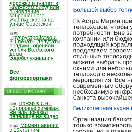
дорожки и туалет: в
Волжском обсудили
Большой выбор тепл
обновление
заброшенного
участка сквера на
ГК Астра Марин пр
улице Советской
теплоходов, чтобы 
потребности. Вне з
22.01
Трудоустройство и
компании или бюдже
3D-печать: депутаты
подходящий корабль
облдумы оценили
успехи Волжского
предлагаем соврем
дома
стильные теплоход
соцобслуживания
можете выбрать пр
окнами для неболь
Все
теплоход с несколь
фоторепортажи
мероприятия. Все 
современным обору
необходимую инфра
ВИДЕОРЕПОРТАЖИ
банкета высочайшег
Пожар в СНТ
3.08
Великолепная кухня 
«Здоровье химика»:
житель показал
пепелище на видео
Организация банкет
только возможность
Момент аварии
19.03
с 10-летним
города, но и отвед