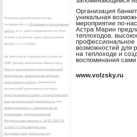
запоминающимся на
Организация банкет
уникальная возмож
Пользуясь данным ресурсом вы
мероприятие по-на
соглашаетесь с
«Условиями использования
Астра Марин предл
сайта»
, в т.ч. даёте разрешение на сбор,
теплоходов, высоко
анализ и хранение своих персональных
профессиональное 
данных, в т.ч. cookies.
возможностей для р
на теплоходе и соз
На сайте могут содержаться ссылки на
воспоминания сами 
СМИ, физлиц включённые Минюстом в
Реестр иностранных средств массовой
www.volzsky.ru
информации, выполняющих функции
иностранного агента
, упоминания
организаций деятельность которых
приостановлена в связи с осуществлением
ими экстремистской деятельности
или
ликвидированных / запрещённых по
основаниям, предусмотренным
Федеральным законом от 25.07.2002 №
114-ФЗ «О противодействии
экстремистской деятельности»
.