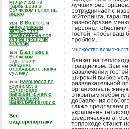
мальчиком на
лучших ресторанов
Карбышева в
Волжском попал на
сотрудничает с изв
видео
кейтеринга, гарант
разнообразие меню
В Волжском
23.01
эвакуировали
персонал обеспечи
автомобили,
гостей, чтобы ваш 
оставленные под
проблем.
запрещающими
знаками
Множество возможност
Был пьян: в
19.01
Волжском
Банкет на теплоход
задержали
вандала,
праздником. Вам не
оторвавшего лапки
развлечении гостей
суслику
широкий выбор услу
Разошелся по
развлекательной пр
19.01
крупному: в
организовать живую
Волгограде
накрыли крупную
открытым небом ил
подпольную
добавления особого
нарколабораторию
также предлагаем 
украшения теплоход
Все
феерическую атмос
видеорепортажи
теплоходе станет 