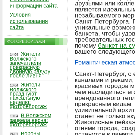
друзьями или колле
информации сайта
является идеальны
Условия
незабываемого мер
Санкт-Петербурга. 
использования
уникальные возмож
сайта
банкета, чтобы удо
требовательных гос
ФОТОРЕПОРТАЖИ
почему
банкет на с
вашего следующего
Жители
14.04
Волжского
Романтическая атмо
запечатлели
прекрасную
двойную радугу
Санкт-Петербург, с
после ливня
каналами и реками,
Жители
красивых городов м
13.04
Волжского
чем насладиться ег
празднуют
арендованного теп
пахсальную
неделю:
прекрасным видам,
фоторепортаж
удивительной архит
В Волжском
станет не только в
10.04
зацвела весна:
Живописные пейзаж
фоторепортаж
огнями города, соз
Вороны,
останутся в памяти
24.01