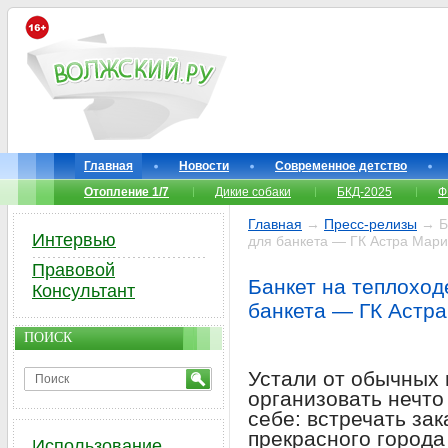
Главная
Новости
Современное детство
Отопление 1/7
Дикие собаки
БКД-2025
Ф
Главная
→
Пресс-релизы
→ Ба
Интервью
для банкета — ГК Астра Мар
Правовой
Банкет на теплоход
Консультант
банкета — ГК Астр
ПОИСК
Устали от обычных 
организовать нечто
себе: встречать зак
прекрасного города
Использование