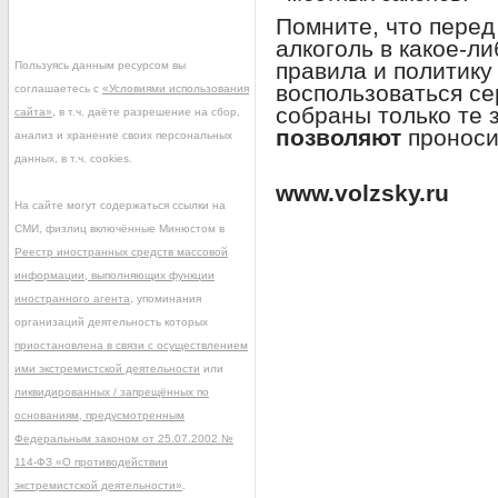
Помните, что перед
алкоголь в какое-л
правила и политику
Пользуясь данным ресурсом вы
воспользоваться с
соглашаетесь с
«Условиями использования
собраны только те 
сайта»
, в т.ч. даёте разрешение на сбор,
позволяют
проносит
анализ и хранение своих персональных
данных, в т.ч. cookies.
www.volzsky.ru
На сайте могут содержаться ссылки на
СМИ, физлиц включённые Минюстом в
Реестр иностранных средств массовой
информации, выполняющих функции
иностранного агента
, упоминания
организаций деятельность которых
приостановлена в связи с осуществлением
ими экстремистской деятельности
или
ликвидированных / запрещённых по
основаниям, предусмотренным
Федеральным законом от 25.07.2002 №
114-ФЗ «О противодействии
экстремистской деятельности»
.