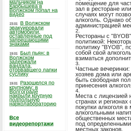
мальчиком на
помещение для част
Карбышева в
зал в ресторане или
Волжском попал на
случаях могут позво
видео
алкоголь. Однако об
В Волжском
23.01
администрацией ме
эвакуировали
автомобили,
Рестораны с "BYOB" 
оставленные под
запрещающими
политикой: Некотор
знаками
политику "BYOB", п
собой свой алкогол
Был пьян: в
19.01
Волжском
взиматься дополнит
задержали
вандала,
Частные вечеринки:
оторвавшего лапки
суслику
хозяев дома или а
быть свободная пол
Разошелся по
19.01
принесения алкогол
крупному: в
Волгограде
накрыли крупную
Места с лицензией 
подпольную
странах и регионах
нарколабораторию
покупки алкоголя в 
алкогольными напит
Все
общественных места
под определенными
видеорепортажи
местных законов.