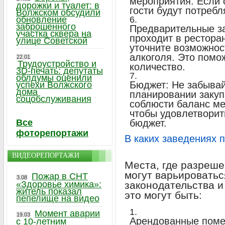
мероприятия. Если 
дорожки и туалет: в
гости будут потребл
Волжском обсудили
обновление
заброшенного
Предварительные з
участка сквера на
проходит в рестора
улице Советской
уточните возможнос
алкоголя. Это помо
22.01
Трудоустройство и
количество.
3D-печать: депутаты
облдумы оценили
Бюджет: Не забывай
успехи Волжского
дома
планировании закуп
соцобслуживания
соблюсти баланс ме
чтобы удовлетворит
Все
бюджет.
фоторепортажи
В каких заведениях 
ВИДЕОРЕПОРТАЖИ
Места, где разреше
могут варьироватьс
Пожар в СНТ
3.08
«Здоровье химика»:
законодательства и
житель показал
это могут быть:
пепелище на видео
Момент аварии
19.03
Арендованные поме
с 10-летним