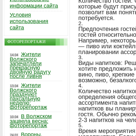
Количество гостей:
информации сайта
которые будут прис
позволит вам понят
Условия
потребуется.
использования
сайта
Предпочтения госте
гостей относительн
Например, некоторы
ФОТОРЕПОРТАЖИ
— пиво или коктейл
планировании ассор
Жители
14.04
Волжского
Виды напитков: Реш
запечатлели
прекрасную
хотите предложить 
двойную радугу
вино, пиво, крепкие
после ливня
возможно, безалког
Жители
13.04
Волжского
Количество напитко
празднуют
определения общего
пахсальную
ассортимента напитк
неделю:
фоторепортаж
напитков вы планир
гостя. Обычно реко
В Волжском
10.04
2-3 напитков на чел
зацвела весна:
фоторепортаж
Время мероприятия:
Вороны,
24.01