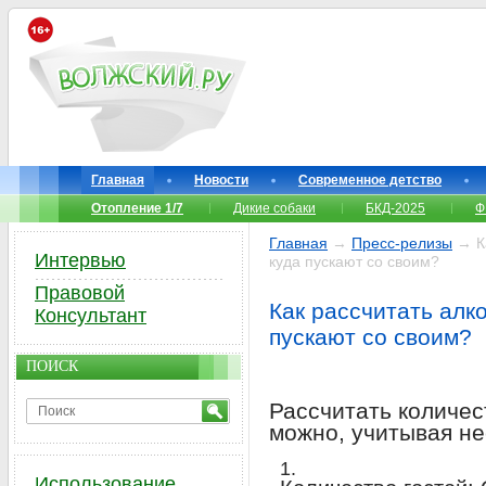
Главная
Новости
Современное детство
Отопление 1/7
Дикие собаки
БКД-2025
Ф
Главная
→
Пресс-релизы
→ Ка
Интервью
куда пускают со своим?
Правовой
Как рассчитать алк
Консультант
пускают со своим?
ПОИСК
Рассчитать количес
можно, учитывая не
Использование