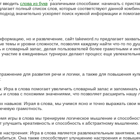
т вводить
слова из букв
различными способами: начинать с приста
лагает полный список слов, которые соответствуют данной комбина
подход значительно ускоряет поиск нужной информации и помогае
информацию, но и развлечение, сайт takeword.ru предлагает захва
 темы и уровни сложности, позволяя каждому найти что-то по душ
 и словарный запас, делая пользователей более грамотными и ин
 участие в ежедневных турнирах делают процесс еще увлекательне
 упражнение для развития речи и логики, а также для повышения к
:
а: Игра в слова помогает увеличить словарный запас и запоминать 
и слова с похожими значениями, что позволяет расширить нашу л
 навыков: Играя в слова, мы учимся ясно и точно выражать свои 
ечевую грамотность.
емя игры в слова мы тренируем логическое мышление и способнос
ет улучшить креативность и способность к абстрактному мышлению.
е настроения: Игра в слова является развлекательным занятием, к
абиться. Она также способствует улучшению настроения и повыше