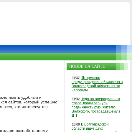
НОВОЕ НА САЙТЕ
Штормовое
11:37
предупреждение объявлено в
Волгоградской области из-за
непогоды
жно иметь удобный и
Чудо на операционном
11:32
ихся сайтов, который успешно
столе: врачи вернули
 всех, кто интересуется
подвижность руки жителю
Волжского, пострадавшему в
ДТП
В Волгоградской
10:09
области ищут двух
лагодаря разработанному