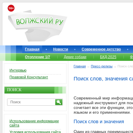
Главная
Новости
Современное детство
Отопление 1/7
Дикие собаки
БКД-2025
Ф
Главная
→
Пресс-релизы
→ Поиск слов
Интервью
Правовой Консультант
Поиск слов, значения 
ПОИСК
Современный мир информации
надежный инструмент для пои
сочетает все эти функции, эт
языком и его применениями.
Использование информации
Поиск слов и значения
сайта
Один из главных преимуществ
Условия использования сайта