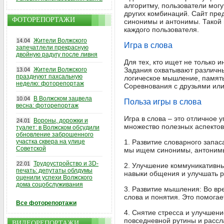
алгоритму, пользователи могу
других комбинаций. Сайт пред
ФОТОРЕПОРТАЖИ
синонимы и антонимы. Такой 
каждого пользователя.
Жители Волжского
14.04
Игра в слова
запечатлели прекрасную
двойную радугу после ливня
Для тех, кто ищет не только 
Жители Волжского
Задания охватывают различные
13.04
празднуют пахсальную
логическое мышление, память
неделю: фоторепортаж
Соревнования с друзьями или
В Волжском зацвела
10.04
Польза игры в слова
весна: фоторепортаж
Игра в слова – это отличное
Вороны, дорожки и
24.01
множество полезных аспектов
туалет: в Волжском обсудили
обновление заброшенного
участка сквера на улице
1. Развитие словарного запас
Советской
мы ищем синонимы, антонимы 
Трудоустройство и 3D-
22.01
2. Улучшение коммуникативных
печать: депутаты облдумы
навыки общения и улучшать р
оценили успехи Волжского
дома соцобслуживания
3. Развитие мышления: Во вр
слова и понятия. Это помога
Все фоторепортажи
4. Снятие стресса и улучшени
повседневной рутины и рассл
ВИДЕОРЕПОРТАЖИ