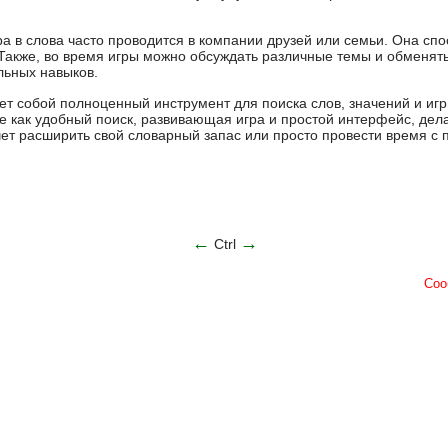
ра в слова часто проводится в компании друзей или семьи. Она сп
 Также, во время игры можно обсуждать различные темы и обменят
льных навыков.
ет собой полноценный инструмент для поиска слов, значений и игр
кие как удобный поиск, развивающая игра и простой интерфейс, де
ет расширить свой словарный запас или просто провести время с 
←
→
Ctrl