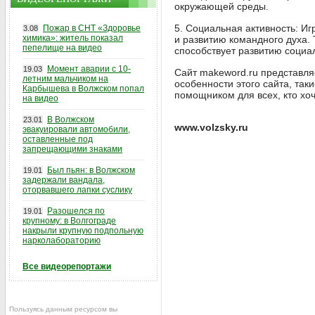
окружающей среды.
5. Социальная активность: Иг
Пожар в СНТ «Здоровье
3.08
химика»: житель показал
и развитию командного духа.
пепелище на видео
способствует развитию социа
Момент аварии с 10-
19.03
Сайт makeword.ru представля
летним мальчиком на
особенности этого сайта, та
Карбышева в Волжском попал
помощником для всех, кто хоч
на видео
В Волжском
23.01
www.volzsky.ru
эвакуировали автомобили,
оставленные под
запрещающими знаками
Был пьян: в Волжском
19.01
задержали вандала,
оторвавшего лапки суслику
Разошелся по
19.01
крупному: в Волгограде
накрыли крупную подпольную
нарколабораторию
Все видеорепортажи
Пользуясь данным ресурсом вы