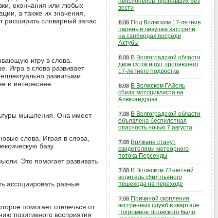
пенсионеров, пропавших без
вки, окончания или любых
вести
ции, а также их значения,
т расширить словарный запас
Под Волжским 17-летние
8.08
парень и девушка застряли
на сапбордах посреди
Ахтубы
В Волгоградской области
8.08
тывающую игру в слова.
двое суток ищут пропавшего
е. Игра в слова развивает
17-летнего подростка
теллектуально развитыми.
е и интереснее.
В Волжском ГАЗель
8.08
сбила мотоциклиста на
Александрова
В Волгоградской области
7.08
ультуры мышления. Она имеет
объявлена беспилотная
опасность ночью 7 августа
новые слова. Играя в слова,
Волжане станут
7.08
ексическую базу.
свидетелями метеорного
потока Персеиды
мысли. Это помогает развивать
В Волжском 73-летний
7.08
водитель сбил пьяного
ть ассоциировать разные
пешехода на переходе
Причиной скопления
7.08
экстренных служб в квартале
оторое помогает отвлечься от
Погромное Волжского было
нию позитивного восприятия