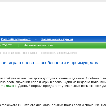
Сам себе журналист
Развлечения и туризм
КГС-2025
Местные инициативы
, значения слов, игра в слова — особенности и преимущества
слов, игра в слова — особенности и преимущества
 требует от нас быстрого доступа к нужным данным. Особенно ва
ска слов, значений слов и игры в слова. Один из недавно появивш
о
makeword
. Данный портал предлагает уникальные возможности для
 makeword.ru - это его функциональный поиск слов и значений. Б