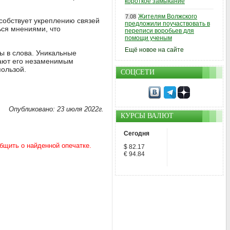
короткое замыкание
Жителям Волжского
7.08
особствует укреплению связей
предложили поучаствовать в
ься мнениями, что
переписи воробьев для
помощи ученым
Ещё новое на сайте
ы в слова. Уникальные
лают его незаменимым
пользой.
СОЦСЕТИ
Опубликовано: 23 июля 2022г.
КУРСЫ ВАЛЮТ
Сегодня
$ 82.17
€ 94.84