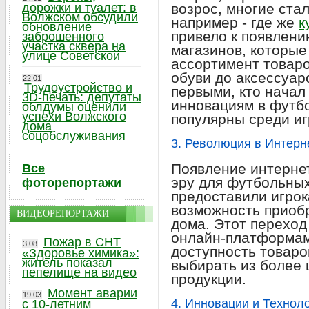
дорожки и туалет: в
возрос, многие ста
Волжском обсудили
например - где же
к
обновление
привело к появлен
заброшенного
участка сквера на
магазинов, которые
улице Советской
ассортимент товаро
обуви до аксессуар
22.01
Трудоустройство и
первыми, кто начал
3D-печать: депутаты
инновациям в футбо
облдумы оценили
успехи Волжского
популярны среди иг
дома
соцобслуживания
3. Революция в Интерн
Появление интерне
Все
эру для футбольны
фоторепортажи
предоставили игро
возможность приобр
ВИДЕОРЕПОРТАЖИ
дома. Этот переход
онлайн-платформам
Пожар в СНТ
3.08
доступность товаро
«Здоровье химика»:
житель показал
выбирать из более
пепелище на видео
продукции.
Момент аварии
19.03
4. Инновации и Технол
с 10-летним