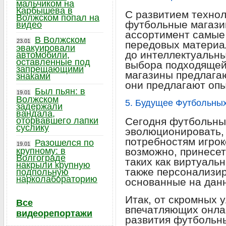
мальчиком на
Карбышева в
С развитием технол
Волжском попал на
футбольные магазин
видео
ассортимент самые
В Волжском
23.01
передовых материа
эвакуировали
до интеллектуальны
автомобили,
оставленные под
выбора подходящей
запрещающими
магазины предлагаю
знаками
они предлагают опы
Был пьян: в
19.01
Волжском
5. Будущее Футбольны
задержали
вандала,
оторвавшего лапки
Сегодня футбольны
суслику
эволюционировать, 
потребностям игрок
Разошелся по
19.01
крупному: в
возможно, принесе
Волгограде
таких как виртуальн
накрыли крупную
также персонализи
подпольную
нарколабораторию
основанные на данн
Итак, от скромных 
Все
впечатляющих онла
видеорепортажи
развития футбольны