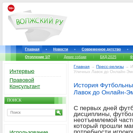
Главная
Новости
Современное детство
Отопление 1/7
Дикие собаки
БКД-2025
Ф
Главная
→
Пресс-релизы
→ Ис
Интервью
Уличных Лавок до Онлайн-Эм
Правовой
История Футбольны
Консультант
Лавок до Онлайн-Э
ПОИСК
С первых дней футб
дисциплины, футбо
неотъемлемой часть
который прошли ма
потребности игроко
Использование