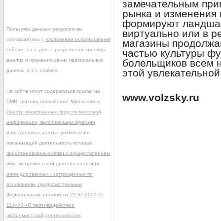
замечательным прим
рынка и изменения 
формируют ландшаф
Пользуясь данным ресурсом вы
виртуально или в р
соглашаетесь с
«Условиями использования
магазины продолжа
сайта»
, в т.ч. даёте разрешение на сбор,
частью культуры фу
анализ и хранение своих персональных
болельщиков всем 
этой увлекательной
данных, в т.ч. cookies.
На сайте могут содержаться ссылки на
www.volzsky.ru
СМИ, физлиц включённые Минюстом в
Реестр иностранных средств массовой
информации, выполняющих функции
иностранного агента
, упоминания
организаций деятельность которых
приостановлена в связи с осуществлением
ими экстремистской деятельности
или
ликвидированных / запрещённых по
основаниям, предусмотренным
Федеральным законом от 25.07.2002 №
114-ФЗ «О противодействии
экстремистской деятельности»
.