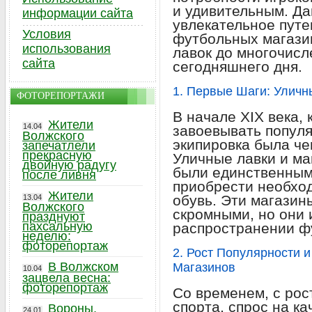
и удивительным. Да
информации сайта
увлекательное путе
Условия
футбольных магази
использования
лавок до многочис
сайта
сегодняшнего дня.
1. Первые Шаги: Уличн
ФОТОРЕПОРТАЖИ
В начале XIX века,
Жители
14.04
завоевывать попул
Волжского
экипировка была че
запечатлели
прекрасную
Уличные лавки и ма
двойную радугу
были единственным 
после ливня
приобрести необхо
Жители
обувь. Эти магазин
13.04
Волжского
скромными, но они 
празднуют
пахсальную
распространении фу
неделю:
фоторепортаж
2. Рост Популярности
В Волжском
Магазинов
10.04
зацвела весна:
фоторепортаж
Со временем, с рос
спорта, спрос на к
Вороны,
24.01