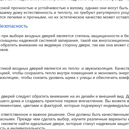
окой прочностью и устойчивостью к взлому, однако они могут быть
шему дому естественность и теплоту, но требуют регулярного ух
тся легкими и прочными, но их эстетическое качество может оставл
безопасность
 при выборе входных дверей является степень защищенности и бе
снащены надежной системой запирания, такой как многосекционн
 обратить внимание на видимую сторону двери, так как она может 
иков.
тикой входных дверей является их тепло- и звукоизоляция. Качес
цией, чтобы сохранять тепло внутри помещения и экономить энер
изоляцию, чтобы снизить уровень шума с улицы и обеспечить комф
 дверей следует обратить внимание на их дизайн и внешний вид. 
ашего дома и создавать приятное первое впечатление. Вы можете 
ементами, цветами и фактурой, которые подчеркнут индивидуальн
о ответственное и важное решение. Они должны быть качественны
сными. Прежде чем сделать выбор, изучите различные варианты и
ы сможете найти идеальные двери, которые станут надежным защи
сть и индивидуальность.