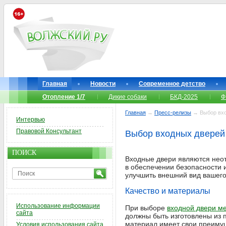
Главная
Новости
Современное детство
Отопление 1/7
Дикие собаки
БКД-2025
Ф
Главная
→
Пресс-релизы
→ Выбор вхо
Интервью
Правовой Консультант
Выбор входных дверей
ПОИСК
Входные двери являются неот
в обеспечении безопасности 
улучшить внешний вид вашего
Качество и материалы
Использование информации
При выборе
входной двери м
сайта
должны быть изготовлены из п
материал имеет свои преимуще
Условия использования сайта