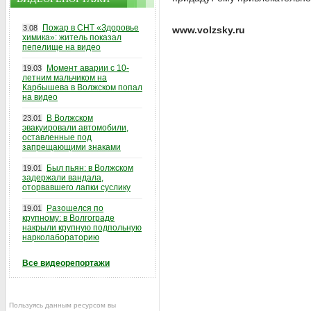
Пожар в СНТ «Здоровье
3.08
www.volzsky.ru
химика»: житель показал
пепелище на видео
Момент аварии с 10-
19.03
летним мальчиком на
Карбышева в Волжском попал
на видео
В Волжском
23.01
эвакуировали автомобили,
оставленные под
запрещающими знаками
Был пьян: в Волжском
19.01
задержали вандала,
оторвавшего лапки суслику
Разошелся по
19.01
крупному: в Волгограде
накрыли крупную подпольную
нарколабораторию
Все видеорепортажи
Пользуясь данным ресурсом вы