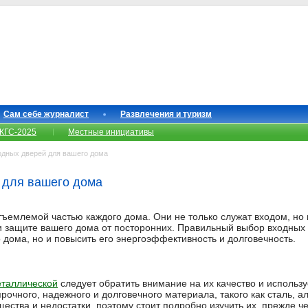
Сам себе журналист
Развлечения и туризм
КГС-2025
Местные инициативы
дных дверей для вашего дома
 для вашего дома
ъемлемой частью каждого дома. Они не только служат входом, н
и защите вашего дома от посторонних. Правильный выбор входных 
 дома, но и повысить его энергоэффективность и долговечность.
еталлической
следует обратить внимание на их качество и исполь
рочного, надежного и долговечного материала, такого как сталь, 
ства и недостатки, поэтому стоит подробно изучить их, прежде ч