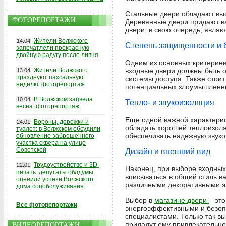
Стальные двери обладают выс
ФОТОРЕПОРТАЖИ
Деревянные двери придают ва
двери, в свою очередь, являю
Жители Волжского
14.04
Степень защищенности и 
запечатлели прекрасную
двойную радугу после ливня
Одним из основных критериев
Жители Волжского
входные двери должны быть о
13.04
празднуют пахсальную
системы доступа. Также стоит
неделю: фоторепортаж
потенциальных злоумышленн
В Волжском зацвела
10.04
Тепло- и звукоизоляция
весна: фоторепортаж
Еще одной важной характерис
Вороны, дорожки и
24.01
обладать хорошей теплоизоля
туалет: в Волжском обсудили
обеспечивать надежную звуко
обновление заброшенного
участка сквера на улице
Советской
Дизайн и внешний вид
Трудоустройство и 3D-
22.01
Наконец, при выборе входных
печать: депутаты облдумы
вписываться в общий стиль в
оценили успехи Волжского
различными декоративными эл
дома соцобслуживания
Выбор в
магазине
двери
– эт
Все фоторепортажи
энергоэффективными и безопа
специалистами. Только так в
придадут ему привлекательно
ВИДЕОРЕПОРТАЖИ