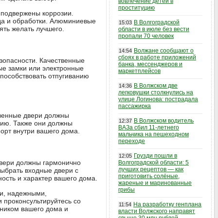
вовлечение детей в
проституцию
 подвержены коррозии.
ода и обработки. Алюминиевые
В Волгоградской
15:03
ять желать лучшего.
области в июле без вести
пропали 70 человек
Волжане сообщают о
14:54
сбоях в работе приложений
зопасности. Качественные
банка, мессенджеров и
ые замки или электронные
маркетплейсов
способствовать отпугиванию
В Волжском две
14:36
легковушки столкнулись на
улице Логинова: пострадала
пассажирка
твенные двери должны
В Волжском водитель
12:37
гию. Также они должны
ВАЗа сбил 11-летнего
орт внутри вашего дома.
мальчика на пешеходном
переходе
Грузди пошли в
12:05
Двери должны гармонично
Волгоградской области: 5
лучших рецептов — как
выбрать входные двери с
приготовить солёные,
ость и характер вашего дома.
жареные и маринованные
грибы
ми, надежными,
 проконсультируйтесь со
На разработку генплана
11:54
тником вашего дома и
власти Волжского направят