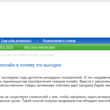
Сам себе журналист
Развлечения и туризм
КГС-2025
Местные инициативы
ть лекарства онлайн и почему это выгодно
 онлайн и почему это выгодно
 последние годы достигли рекордных показателей. И это неудивите
ть преимущества приобретения товаров онлайн. Вместе с увеличе
овольственные товары активными темпами идет продажа бадов, ме
ки не существует сложностей с тем, чтобы оформить через интерн
сжатые сроки. Такой способ покупки медикаментов обладает массой