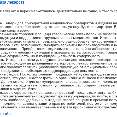
аза лекарств
т-аптеках и через маркетплейсы действительно выгодно, у такого 
ь. Теперь для приобретения медицинских препаратов и изделий не
ое можно в любое время суток, используя ноутбук или смартфон. 
ные силы и время.
раничение торговой площади классических аптек порой не позволя
одукции и поддерживать крупные запасы медикаментов. Интернет-
 виртуальных каталогов представлено разнообразие лекарственных
варов. Есть возможность выбирать варианты по производителю и ц
онимность. Приобретение медикаментов в онлайне избавляет от 
 создания неловких ситуаций и вмешательства посторонних. Товары
лько сохранность, но и конфиденциальность содержимого.
сть. Интернет-аптеки для осуществления деятельности проходят с
 все необходимые разрешения на торговлю лекарственными преп
дки продают сертифицированную продукцию от официальных прои
ут представить необходимые подтверждающие документы.
ние скидок. Поскольку онлайн-площадкам не нужно арендовать по
авцов, это уменьшает затраты на организацию бизнеса и позволяе
. Дополнительно для стимулирования спроса и повышения лояльно
 скидки на отдельные позиции, устраивают распродажи, реализую
ллов в виде кэшбэка.
заказе лекарственных препаратов через сайт покупатели могут выб
ство интернет-аптек предлагают доставку курьером, по почте, в с
ать наиболее удобный и выгодный способ по цене и времени полу
 положения закона о защите прав потребителей, поэтому при пол
о обменять или вернуть (правила возврата прописываются отдельно
онлайн