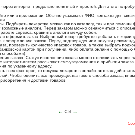
 через интернет предельно понятный и простой. Для этого потребу
йте или в приложении. Обычно указывают ФИО, контакты для связ
вки.
ы. Подбирать лекарства можно как по каталогу, так и при помощи 
 возможные аналоги. Перед заказом можно ознакомиться с описан
 работе сервиса, сравнить аналоги между собой.
у и оформить заказ. Выбранный товар требуется добавить в корзину
о к оформлению заказа. Перед подтверждением покупки рекоменд
каза, проверить количество упаковок товара, а также выбрать под
анковской картой при получении, либо оплата онлайн с помощью 
и способами).
ения заказа. Статус исполнения заказа можно отслеживать через л
е интернет-аптеки рассылают смс-уведомления о прибытии заказа 
ния по указанному адресу.
сть всех факторов, то покупка лекарств в онлайн-аптеках действит
лей. Чтобы оценить все преимущества такого способа заказа, вни
риобретения и доставки товаров
←
→
Ctrl