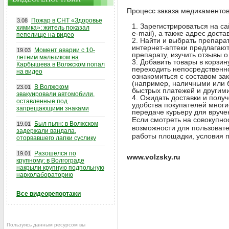
Процесс заказа медикаментов
Пожар в СНТ «Здоровье
3.08
Зарегистрироваться на са
химика»: житель показал
e-mail), а также адрес доста
пепелище на видео
Найти и выбрать препарат
интернет-аптеки предлагают
Момент аварии с 10-
19.03
препарату, изучить отзывы о
летним мальчиком на
Добавить товары в корзин
Карбышева в Волжском попал
переходить непосредственн
на видео
ознакомиться с составом за
(например, наличными или б
В Волжском
23.01
быстрых платежей и другим
эвакуировали автомобили,
Ожидать доставки и получ
оставленные под
удобства покупателей многи
запрещающими знаками
передаче курьеру для вруче
Если смотреть на совокупно
Был пьян: в Волжском
19.01
возможности для пользовате
задержали вандала,
работы площадки, условия п
оторвавшего лапки суслику
Разошелся по
19.01
www.volzsky.ru
крупному: в Волгограде
накрыли крупную подпольную
нарколабораторию
Все видеорепортажи
Пользуясь данным ресурсом вы