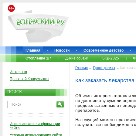
Главная
Новости
Современное детство
Отопление 1/7
Дикие собаки
БКД-2025
Ф
Главная
→
Пресс-релизы
→ Как заказа
Интервью
Правовой Консультант
Как заказать лекарства
ПОИСК
Объемы интернет-торговли за
по достоинству сумели оцени
продовольственные и непрод
препаратов.
На текущий момент практичес
Использование информации
получить все необходимое в 
сайта
Условия использования сайта