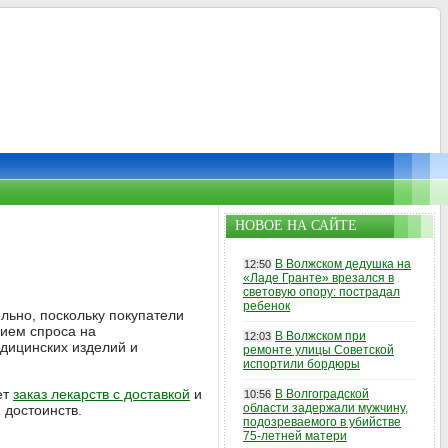
НОВОЕ НА САЙТЕ
В Волжском дедушка на
12:50
«Ладе Гранте» врезался в
световую опору: пострадал
ребенок
льно, поскольку покупатели
нием спроса на
В Волжском при
12:03
дицинских изделий и
ремонте улицы Советской
испортили бордюры
ет
заказ лекарств с доставкой
и
В Волгоградской
10:56
области задержали мужчину,
 достоинств.
подозреваемого в убийстве
75-летней матери