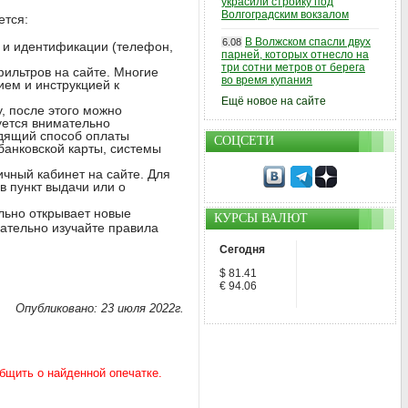
украсили стройку под
Волгоградским вокзалом
ется:
В Волжском спасли двух
6.08
и и идентификации (телефон,
парней, которых отнесло на
три сотни метров от берега
фильтров на сайте. Многие
во время купания
ием и инструкцией к
Ещё новое на сайте
, после этого можно
уется внимательно
ходящий способ оплаты
СОЦСЕТИ
банковской карты, системы
ичный кабинет на сайте. Для
в пункт выдачи или о
ельно открывает новые
КУРСЫ ВАЛЮТ
мательно изучайте правила
Сегодня
$ 81.41
€ 94.06
Опубликовано: 23 июля 2022г.