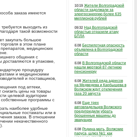
Жители Волгоградской
10:19
области задолжали за
способа заказа имеются
электроэнергию более 635
миллионов рублей
 требуется выходить из
Над Волгоградской
09:32
Благодаря такой возможности
областью отразили атаку
БПЛА
ет закупать большое
торговля в этом плане
Беспилотная опасность
6.08
 препаратов, медицинских
объявлена в Волгоградской
ене.
области
лишнего общения с
 доставляются в упаковке,
В Волгоградской области
6.08
нашли мертвой 87-летнюю
тандартную процедуру
пенсионерку
аратами и медицинскими
зводителей и поставщиков,
Жителей ряда адресов
6.08
на Медведева и Карбышева в
мещения под аптеки,
Волжском ждут отключения
т снизить цены на товары
газа 20 августа
сти целевой аудитории
т собственные программы с
Еще трех
6.08
автовладельцев Волжского
ирать наиболее удобные
предупредили убрать
пециальные постаматы или в
брошенные машины до
чения заказа. В отношении
эвакуации
учении некачественного
).
Родина-мать, Волжские
6.08
паруса, шлюз №1: как