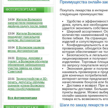
Преимущества онлайн-зак
ФОТОРЕПОРТАЖИ
Покупать лекарства в интерне
следующие преимущества:
Жители Волжского
14.04
Удобство и эффективност
запечатлели прекрасную
дома, купить все необходим
двойную радугу после ливня
удается экономить собствен
Широкий ассортимент. Ог
Жители Волжского
13.04
количество наименований пр
празднуют пахсальную
более гибкая. На страницах
неделю: фоторепортаж
изделий и сопутствующих то
Конфиденциальность и ан
В Волжском зацвела
10.04
провизорами, обходится без
весна: фоторепортаж
которая обеспечивает не то
Безопасность и легально
Вороны, дорожки и
лицензирования и получают
24.01
туалет: в Волжском обсудили
изделиями. Торговые площа
обновление заброшенного
по запросу покупателя мог
участка сквера на улице
Экономия денег и получе
Советской
нанимать провизоров и прод
для конечных потребителей
интернет-аптеки предлагают
Трудоустройство и 3D-
22.01
начислением бонусов или ба
печать: депутаты облдумы
Доставка и возврат. При 
оценили успехи Волжского
варианты доставки. Большин
дома соцобслуживания
пункты выдачи. Можно выбир
онлайн-заказов применяются
Все фоторепортажи
товара есть возможность ег
Шаги по заказу лекарств 
ВИДЕОРЕПОРТАЖИ