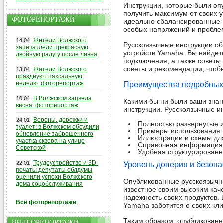
Инструкции, которые были оп
получить максимум от своих 
ФОТОРЕПОРТАЖИ
идеально сбалансированные и
особых напряжений и пробле
Жители Волжского
14.04
Русскоязычные инструкции об
запечатлели прекрасную
устройств Yamaha. Вы найдет
двойную радугу после ливня
подключения, а также советы
советы и рекомендации, чтоб
Жители Волжского
13.04
празднуют пахсальную
неделю: фоторепортаж
Преимущества подробных
В Волжском зацвела
10.04
Какими бы ни были ваши знани
весна: фоторепортаж
инструкции. Русскоязычные 
Вороны, дорожки и
24.01
Полностью развернутые и
туалет: в Волжском обсудили
Примеры использования и
обновление заброшенного
Иллюстрации и схемы для
участка сквера на улице
Справочная информация 
Советской
Удобная структурированно
Трудоустройство и 3D-
22.01
Уровень доверия и безопа
печать: депутаты облдумы
оценили успехи Волжского
Опубликованные русскоязычн
дома соцобслуживания
известное своим высоким каче
надежность своих продуктов.
Все фоторепортажи
Yamaha заботится о своих кл
Таким образом, опубликованн
ВИДЕОРЕПОРТАЖИ