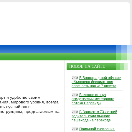
НОВОЕ НА САЙТЕ
В Волгоградской области
7.08
объявлена беспилотная
опасность ночью 7 августа
Волжане станут
7.08
орт и удобство своим
свидетелями метеорного
ния, мирового уровня, всегда
потока Персеиды
ить лучший опыт
инструкциям, предлагаемым на
В Волжском 73-летний
7.08
водитель сбил пьяного
пешехода на переходе
Причиной скопления
7.08