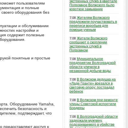
экстренных служб в квартале
 поможет пользователям
Погромное Волжского было
кументация и полные
короткое замыкание
 своего оборудования без
Жителям Волжского
7.08
предложили поучаствовать в
плуатации и обслуживании
переписи воробьев для
помощи ученым
жностих настройки и
кция содержит полезные
Жители Волжского
7.08
оборудования.
сообщают о скоплении
экстренных служб в
Погромном
 рукой понятные и простые
Муниципальное
7.08
предприятие Волгоградской
области уличили в
незаконной добыче воды
В Волжском дедушка на
7.08
«Ладе Гранте» врезался в
световую опору: пострадал
ребенок
В Волжском при ремонте
7.08
орта. Оборудование Yamaha,
улицы Советской испортили
бордюры
еспечить безопасность и
дителем, подтверждает, что
В Волгоградской области
7.08
задержали мужчину,
подозреваемого в убийстве
о предоставляют доступ к