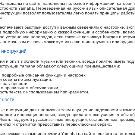
убликованы на сайте, наполнены полезной информацией, которая
устройств Yamaha. Переведенная на русский язык описательная до
нструкции позволят пользователям легко понять принципы работы
м.
еспечивают быстрый доступ к важным сведениям о настройке, экс
е подробную информацию о каждой функции и особенности, возмо
 по устранению неполадок, если таковые возникнут. Каждая инстру
ы помочь вам извлечь максимум из вашего инструмента или аудио
 инструкций
я и опыт в области музыки или техники, всегда приятно иметь под
инструкции Yamaha обладают следующими преимуществами:
 подробные описания функций и настроек;
 советы по эксплуатации;
 наглядности;
о правильном обслуживании;
сть текста с использованием html-разметки.
сности
ые инструкции дают пользователям ощущение надежности и комф
ством и инновационностью, всегда прилагает все усилия, чтобы об
 Иметь под рукой русскоязычные инструкции, составленные произво
иентах и стремится предоставить первоклассный сервис.
ые русскоязычные инструкции Yamaha на сайте muztorg.ru не тольк