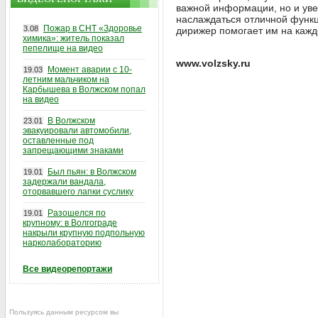
важной информации, но и уве
наслаждаться отличной функц
Пожар в СНТ «Здоровье
3.08
дирижер помогает им на кажд
химика»: житель показал
пепелище на видео
www.volzsky.ru
Момент аварии с 10-
19.03
летним мальчиком на
Карбышева в Волжском попал
на видео
В Волжском
23.01
эвакуировали автомобили,
оставленные под
запрещающими знаками
Был пьян: в Волжском
19.01
задержали вандала,
оторвавшего лапки суслику
Разошелся по
19.01
крупному: в Волгограде
накрыли крупную подпольную
нарколабораторию
Все видеорепортажи
Пользуясь данным ресурсом вы