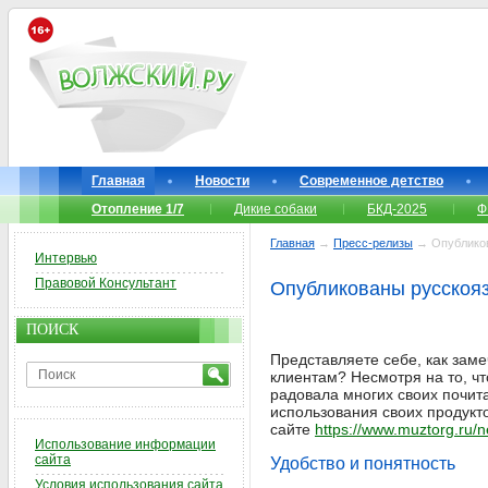
Главная
Новости
Современное детство
Отопление 1/7
Дикие собаки
БКД-2025
Ф
Главная
→
Пресс-релизы
→ Опубликов
Интервью
Правовой Консультант
Опубликованы русскоя
ПОИСК
Представляете себе, как заме
клиентам? Несмотря на то, ч
радовала многих своих почит
использования своих продукт
сайте
https://www.muztorg.ru/
Использование информации
сайта
Удобство и понятность
Условия использования сайта