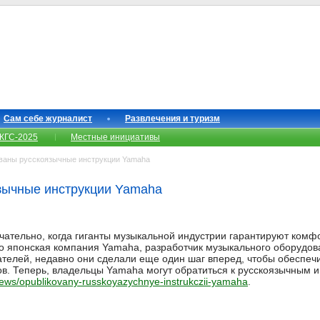
Сам себе журналист
Развлечения и туризм
КГС-2025
Местные инициативы
аны русскоязычные инструкции Yamaha
зычные инструкции Yamaha
чательно, когда гиганты музыкальной индустрии гарантируют комф
то японская компания Yamaha, разработчик музыкального оборудова
ателей, недавно они сделали еще один шаг вперед, чтобы обеспеч
ов. Теперь, владельцы Yamaha могут обратиться к русскоязычным 
news/opublikovany-russkoyazychnye-instrukczii-yamaha
.