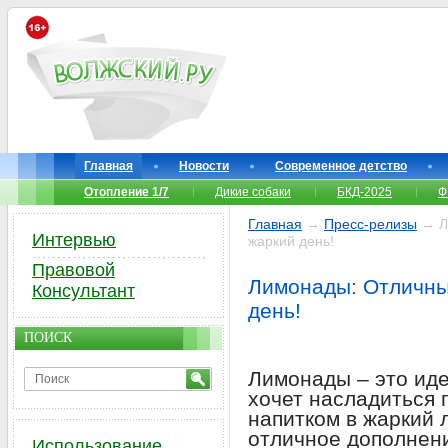
Главная
Новости
Современное детство
Отопление 1/7
Дикие собаки
БКД-2025
Ф
Главная
→
Пресс-релизы
→ Ли
Интервью
жаркий день!
Правовой
Лимонады: Отличны
Консультант
день!
ПОИСК
Лимонады – это иде
хочет насладиться
напитком в жаркий 
отличное дополнени
Использование