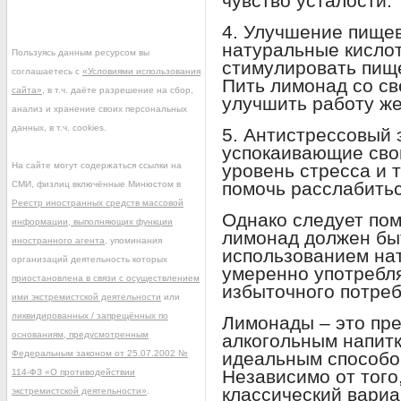
чувство усталости.
4. Улучшение пище
натуральные кисло
Пользуясь данным ресурсом вы
стимулировать пищ
соглашаетесь с
«Условиями использования
Пить лимонад со с
сайта»
, в т.ч. даёте разрешение на сбор,
улучшить работу же
анализ и хранение своих персональных
данных, в т.ч. cookies.
5. Антистрессовый
успокаивающие свой
На сайте могут содержаться ссылки на
уровень стресса и 
помочь расслабитьс
СМИ, физлиц включённые Минюстом в
Реестр иностранных средств массовой
Однако следует пом
информации, выполняющих функции
лимонад должен бы
иностранного агента
, упоминания
использованием на
организаций деятельность которых
умеренно употребля
приостановлена в связи с осуществлением
избыточного потреб
ими экстремистской деятельности
или
ликвидированных / запрещённых по
Лимонады – это пре
основаниям, предусмотренным
алкогольным напитк
Федеральным законом от 25.07.2002 №
идеальным способом
Независимо от того
114-ФЗ «О противодействии
классический вариа
экстремистской деятельности»
.