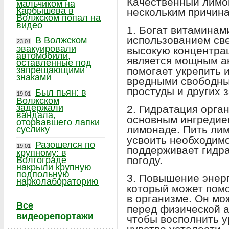
Качественный лимо
мальчиком на
Карбышева в
нескольким причина
Волжском попал на
видео
1. Богат витаминам
использованием св
В Волжском
23.01
эвакуировали
высокую концентра
автомобили,
является мощным а
оставленные под
запрещающими
помогает укрепить 
знаками
вредными свободны
простуды и других 
Был пьян: в
19.01
Волжском
задержали
2. Гидратация орга
вандала,
основным ингредие
оторвавшего лапки
лимонаде. Пить лим
суслику
усвоить необходимо
Разошелся по
19.01
поддерживает гидр
крупному: в
погоду.
Волгограде
накрыли крупную
подпольную
3. Повышение энерг
нарколабораторию
который может помо
в организме. Он мо
Все
перед физической а
видеорепортажи
чтобы восполнить у