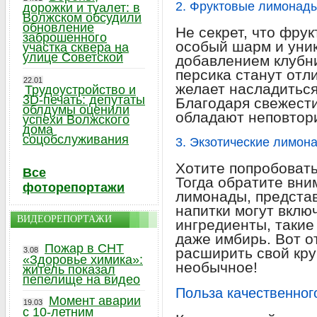
2. Фруктовые лимонад
дорожки и туалет: в
Волжском обсудили
обновление
Не секрет, что фру
заброшенного
особый шарм и уни
участка сквера на
улице Советской
добавлением клубни
персика станут отл
22.01
желает насладиться
Трудоустройство и
3D-печать: депутаты
Благодаря свежести
облдумы оценили
обладают неповтор
успехи Волжского
дома
соцобслуживания
3. Экзотические лимон
Хотите попробовать
Все
Тогда обратите вни
фоторепортажи
лимонады, представ
напитки могут вклю
ВИДЕОРЕПОРТАЖИ
ингредиенты, такие 
даже имбирь. Вот о
Пожар в СНТ
расширить свой кру
3.08
«Здоровье химика»:
необычное!
житель показал
пепелище на видео
Польза качественног
Момент аварии
19.03
с 10-летним