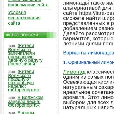
лимонады также яв
информации сайта
альтернативой для т
Условия
сайте https://litra-b
сможете найти шир
использования
представленных в р
сайта
добавлением разно
Давайте рассмотри
ФОТОРЕПОРТАЖИ
вариантов, которые
летними днями пол
Жители
14.04
Волжского
Варианты лимонадов
запечатлели
прекрасную
двойную радугу
1. Оригинальный лимо
после ливня
Лимонад
классическ
Жители
13.04
Волжского
одним из самых поп
празднуют
Освежающая кислин
пахсальную
неделю:
натуральным сахар
фоторепортаж
идеальное сочетани
аромата. Этот лимо
В Волжском
10.04
зацвела весна:
выбором для всех 
фоторепортаж
натуральных напитк
Вороны,
24.01