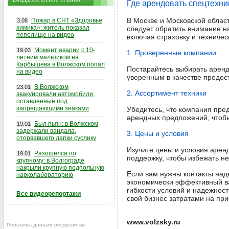
Где арендовать спецтехни
В Москве и Московской облас
Пожар в СНТ «Здоровье
3.08
химика»: житель показал
следует обратить внимание н
пепелище на видео
включая страховку и техничес
Момент аварии с 10-
19.03
1. Проверенные компании
летним мальчиком на
Карбышева в Волжском попал
Постарайтесь выбирать арен
на видео
уверенным в качестве предос
В Волжском
23.01
2. Ассортимент техники
эвакуировали автомобили,
оставленные под
запрещающими знаками
Убедитесь, что компания пре
арендных предложений, чтоб
Был пьян: в Волжском
19.01
задержали вандала,
3. Цены и условия
оторвавшего лапки суслику
Изучите цены и условия аренд
Разошелся по
19.01
поддержку, чтобы избежать н
крупному: в Волгограде
накрыли крупную подпольную
Если вам нужны контакты над
нарколабораторию
экономически эффективный ва
гибкости условий и надежнос
Все видеорепортажи
свой бизнес затратами на пр
www.volzsky.ru
Пользуясь данным ресурсом вы