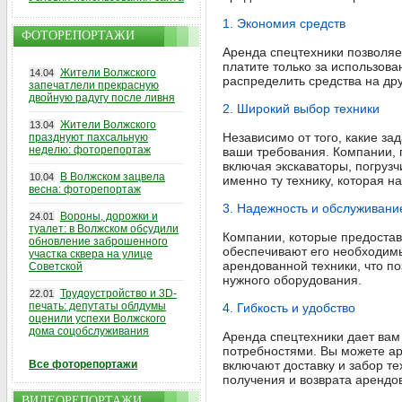
1. Экономия средств
ФОТОРЕПОРТАЖИ
Аренда спецтехники позволяе
платите только за использов
Жители Волжского
14.04
распределить средства на др
запечатлели прекрасную
двойную радугу после ливня
2. Широкий выбор техники
Жители Волжского
13.04
Независимо от того, какие за
празднуют пахсальную
неделю: фоторепортаж
ваши требования. Компании, 
включая экскаваторы, погрузч
В Волжском зацвела
10.04
именно ту технику, которая 
весна: фоторепортаж
3. Надежность и обслуживани
Вороны, дорожки и
24.01
туалет: в Волжском обсудили
Компании, которые предостав
обновление заброшенного
обеспечивают его необходим
участка сквера на улице
арендованной техники, что п
Советской
нужного оборудования.
Трудоустройство и 3D-
22.01
печать: депутаты облдумы
4. Гибкость и удобство
оценили успехи Волжского
дома соцобслуживания
Аренда спецтехники дает вам
потребностями. Вы можете аре
Все фоторепортажи
включают доставку и забор т
получения и возврата арендо
ВИДЕОРЕПОРТАЖИ