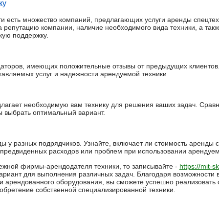
ку
ти есть множество компаний, предлагающих услуги аренды спецте
а репутацию компании, наличие необходимого вида техники, а такж
кую поддержку.
даторов, имеющих положительные отзывы от предыдущих клиентов.
тавляемых услуг и надежности арендуемой техники.
длагает необходимую вам технику для решения ваших задач. Срав
ы выбрать оптимальный вариант.
ы у разных подрядчиков. Узнайте, включает ли стоимость аренды с
епредвиденных расходов или проблем при использовании арендуем
ежной фирмы-арендодателя техники, то записывайте -
https://mit-s
риант для выполнения различных задач. Благодаря возможности 
ти арендованного оборудования, вы сможете успешно реализовать 
иобретение собственной специализированной техники.