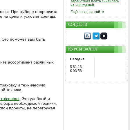
заработная плата снизилась
на 200 рублей
хники. При выборе подрядчика
Ещё новое на сайте
е на цены и условия аренды,
СОЦСЕТИ
 Это поможет вам быть
КУРСЫ ВАЛЮТ
Сегодня
ните ассортимент различных
$ 81.13
€ 93.58
траховку и техническую
ой техники.
k.ru/contact
. Это удобный и
выбора необходимой техники,
свои проекты, не перегружая