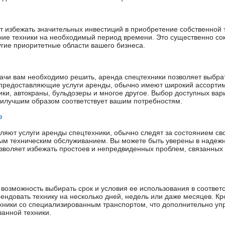
т избежать значительных инвестиций в приобретение собственной т
ание техники на необходимый период времени. Это существенно со
угие приоритетные области вашего бизнеса.
дачи вам необходимо решить, аренда спецтехники позволяет выбра
предоставляющие услуги аренды, обычно имеют широкий ассортим
ики, автокраны, бульдозеры и многое другое. Выбор доступных вар
наилучшим образом соответствует вашим потребностям.
е
ляют услуги аренды спецтехники, обычно следят за состоянием св
ым техническим обслуживанием. Вы можете быть уверены в надежн
озволяет избежать простоев и непредвиденных проблем, связанных
 возможность выбирать срок и условия ее использования в соответ
ндовать технику на несколько дней, недель или даже месяцев. Кро
ехники со специализированным транспортом, что дополнительно у
ванной техники.