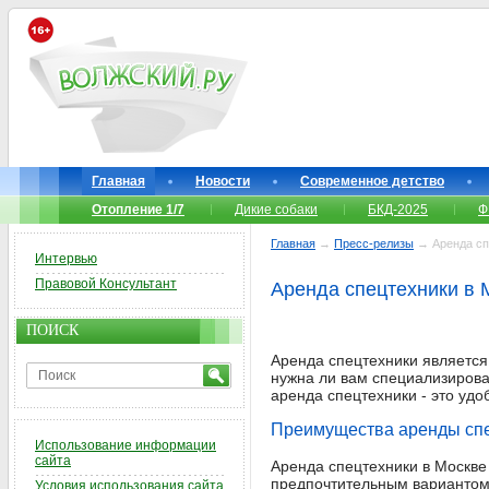
Главная
Новости
Современное детство
Отопление 1/7
Дикие собаки
БКД-2025
Ф
Главная
→
Пресс-релизы
→ Аренда сп
Интервью
Правовой Консультант
Аренда спецтехники в 
ПОИСК
Аренда спецтехники является 
нужна ли вам специализирован
аренда спецтехники - это уд
Преимущества аренды сп
Использование информации
сайта
Аренда спецтехники в Москве 
предпочтительным вариантом 
Условия использования сайта