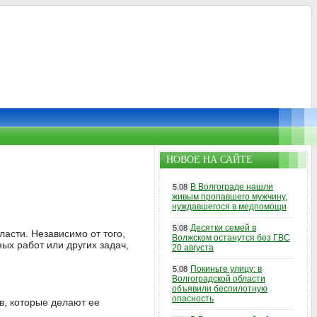
НОВОЕ НА САЙТЕ
В Волгограде нашли
5.08
живым пропавшего мужчину,
нуждавшегося в медпомощи
Десятки семей в
5.08
асти. Независимо от того,
Волжском останутся без ГВС
ых работ или других задач,
20 августа
Покиньте улицу: в
5.08
Волгоградской области
объявили беспилотную
опасность
в, которые делают ее