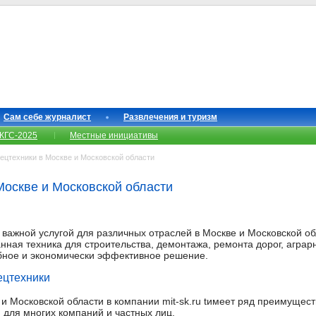
Сам себе журналист
Развлечения и туризм
КГС-2025
Местные инициативы
ецтехники в Москве и Московской области
Москве и Московской области
важной услугой для различных отраслей в Москве и Московской обл
ная техника для строительства, демонтажа, ремонта дорог, аграрн
обное и экономически эффективное решение.
ецтехники
и Московской области в компании mit-sk.ru tимеет ряд преимущест
для многих компаний и частных лиц.