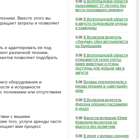
В Волгоградской области
5.08
разыскивают 57-летнего без
вести пропавшего мужчину
ехники. Вместо этого вы
В Волгоградской области
5.08
кращает затраты и позволяет
в августе подорожали огурцы
и помидоры
В Волжском водитель
5.08
«Хендая» сбил мотоциклиста
на Карбышева
ть и адаптировать ее под
ент различной техники,
В Волгоградской области
5.08
иантов позволяет подобрать
открывается сезон охоты:
какие животные и птицы
доступны для добычи уже в
августе
оего оборудования и
Волжан предупредили о
5.08
рисках купания в «цветущей»
ости и исправности
реке
 с поломками или отсутствием
В Волжском водитель
5.08
фургона обронил пассажирку
и уехал
ствии с вашими
Фанатов волжанки Юлии
5.08
ме того, услуги аренды часто
Ковальчук восхитила ее
прощает вам процесс
красота без косметики
В июле у волжан средняя
5.08