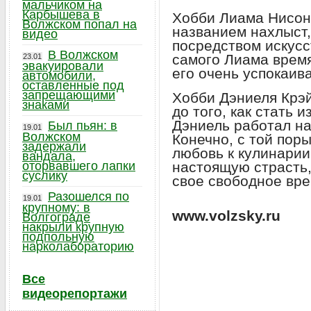
мальчиком на
Карбышева в
Хобби Лиама Нисон
Волжском попал на
названием нахлыст,
видео
посредством искусс
В Волжском
самого Лиама врем
23.01
эвакуировали
его очень успокаив
автомобили,
оставленные под
запрещающими
Хобби Дэниеля Крэй
знаками
до того, как стать 
Дэниель работал на
Был пьян: в
19.01
Волжском
Конечно, с той пор
задержали
любовь к кулинарии
вандала,
оторвавшего лапки
настоящую страсть,
суслику
свое свободное вре
Разошелся по
19.01
крупному: в
www.volzsky.ru
Волгограде
накрыли крупную
подпольную
нарколабораторию
Все
видеорепортажи