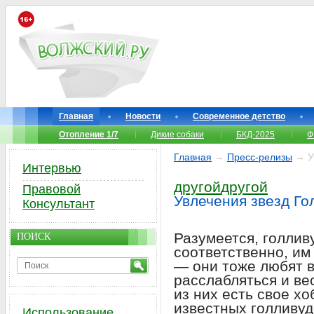
Главная
Новости
Современное детство
Отопление 1/7
Дикие собаки
БКД-2025
Ф
Главная
→
Пресс-релизы
→ Ув
Интервью
другой
другой
Правовой
Увлечения звезд Го
Консультант
Разумеется, голлив
ПОИСК
соответственно, им
— они тоже любят 
расслабляться и вес
из них есть свое х
известных голливуд
Использование