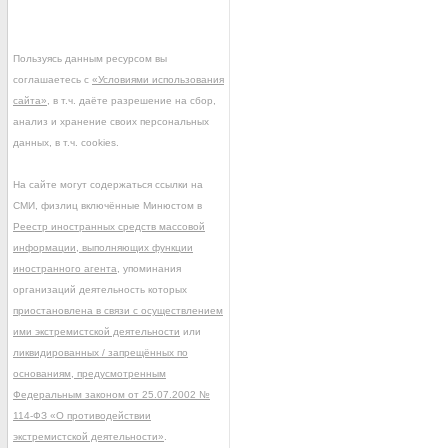
Пользуясь данным ресурсом вы
соглашаетесь с
«Условиями использования
сайта»
, в т.ч. даёте разрешение на сбор,
анализ и хранение своих персональных
данных, в т.ч. cookies.
На сайте могут содержаться ссылки на
СМИ, физлиц включённые Минюстом в
Реестр иностранных средств массовой
информации, выполняющих функции
иностранного агента
, упоминания
организаций деятельность которых
приостановлена в связи с осуществлением
ими экстремистской деятельности
или
ликвидированных / запрещённых по
основаниям, предусмотренным
Федеральным законом от 25.07.2002 №
114-ФЗ «О противодействии
экстремистской деятельности»
.