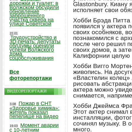
дорожки и туалет: в
Glastonbury. Киану 
Волжском обсудили
исполняет свои обя
обновление
заброшенного
участка сквера на
Хобби Брэда Питта 
улице Советской
появился у актера 
своих особняков, в
22.01
Трудоустройство и
познакомился с арх
3D-печать: депутаты
после чего решил п
облдумы оценили
своих домов, а зат
успехи Волжского
дома
Калифорнии целую
соцобслуживания
Хобби Вигго Морте
живопись. На досуг
Все
«Властелин колец»
фоторепортажи
рисовать абстракци
актера можно увидет
ВИДЕОРЕПОРТАЖИ
снимается, наприме
Пожар в СНТ
3.08
Хобби Джеймса Фра
«Здоровье химика»:
Этот актер снимал 
житель показал
пепелище на видео
инсталляции, фотог
сочинял музыку. В 
Момент аварии
19.03
много.
с 10-летним