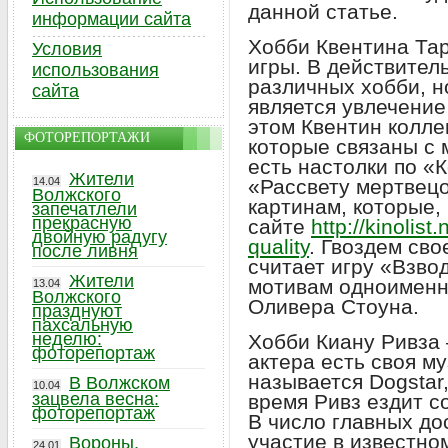
данной статье.
информации сайта
Хобби Квентина Та
Условия
игры. В действитель
использования
различных хобби, н
сайта
является увлечение
этом Квентин колле
ФОТОРЕПОРТАЖИ
которые связаны с 
есть настолки по «
Жители
14.04
«Рассвету мертвецо
Волжского
картинам, которые,
запечатлели
прекрасную
сайте
http://kinolist
двойную радугу
quality
. Гвоздем св
после ливня
считает игру «Взво
Жители
мотивам одноименн
13.04
Волжского
Оливера Стоуна.
празднуют
пахсальную
неделю:
Хобби Киану Ривза 
фоторепортаж
актера есть своя м
называется Dogstar
В Волжском
10.04
зацвела весна:
время Ривз ездит со
фоторепортаж
В число главных до
участие в известн
Вороны,
24.01