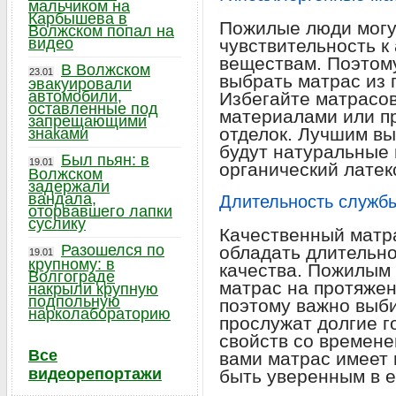
мальчиком на
Карбышева в
Пожилые люди могу
Волжском попал на
видео
чувствительность к
веществам. Поэтому
В Волжском
23.01
выбрать матрас из 
эвакуировали
автомобили,
Избегайте матрасов
оставленные под
материалами или п
запрещающими
отделок. Лучшим в
знаками
будут натуральные 
Был пьян: в
19.01
органический латек
Волжском
задержали
вандала,
Длительность службы
оторвавшего лапки
суслику
Качественный матр
Разошелся по
обладать длительно
19.01
крупному: в
качества. Пожилым
Волгограде
матрас на протяжен
накрыли крупную
подпольную
поэтому важно выб
нарколабораторию
прослужат долгие г
свойств со времене
Все
вами матрас имеет 
видеорепортажи
быть уверенным в е