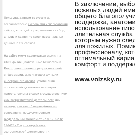
В заключение, выб
пожилых людей име
общего благополучи
Пользуясь данным ресурсом вы
поддержка, анатоми
соглашаетесь с
«Условиями использования
использование гип
сайта»
, в т.ч. даёте разрешение на сбор,
длительная служба 
анализ и хранение своих персональных
которым нужно сле
данных, в т.ч. cookies.
для пожилых. Помим
профессионалу, ко
На сайте могут содержаться ссылки на
оптимальный вариа
СМИ, физлиц включённые Минюстом в
комфорт и поддержк
Реестр иностранных средств массовой
информации, выполняющих функции
www.volzsky.ru
иностранного агента
, упоминания
организаций деятельность которых
приостановлена в связи с осуществлением
ими экстремистской деятельности
или
ликвидированных / запрещённых по
основаниям, предусмотренным
Федеральным законом от 25.07.2002 №
114-ФЗ «О противодействии
экстремистской деятельности»
.