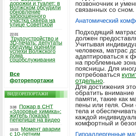
позвоночник и уме
дорожки и туалет: в
Волжском обсудили
связанных со сном.
обновление
заброшенного
участка сквера на
Анатомический комф
улице Советской
Подходящий матрас
22.01
должен предоставл
Трудоустройство и
3D-печать: депутаты
Учитывая индивиду
облдумы оценили
человека, матрас 
успехи Волжского
дома
адаптироваться к ф
соцобслуживания
на проблемные зоны,
поясницы. Для иног
Все
потребоваться
купи
отдельно
.
фоторепортажи
Для достижения это
обратить внимание
ВИДЕОРЕПОРТАЖИ
памяти, такие как 
пены или геля. Он
Пожар в СНТ
3.08
тела и обеспечиват
«Здоровье химика»:
житель показал
каждой индивидуаль
пепелище на видео
комфортный и безо
Момент аварии
19.03
с 10-летним
Гипоаллергенные ма