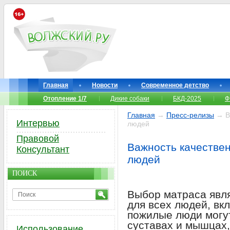
Главная
Новости
Современное детство
Отопление 1/7
Дикие собаки
БКД-2025
Ф
Главная
→
Пресс-релизы
→ Ва
Интервью
людей
Правовой
Важность качестве
Консультант
людей
ПОИСК
Выбор матраса явл
для всех людей, вк
пожилые люди могут
суставах и мышцах,
Использование