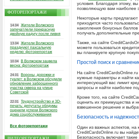
условия. Благодаря этому, в
позволяющую вам наиболее э
ФОТОРЕПОРТАЖИ
Некоторые карты предлагают 
приходится часто пользовать
Жители Волжского
14.04
накопления бонусных баллов з
запечатлели прекрасную
получать дополнительные пр
двойную радугу после ливня
Также, на сайте CreditCardsO
Жители Волжского
13.04
можете пользоваться кредито
празднуют пахсальную
неделю: фоторепортаж
вы планируете крупную покупк
В Волжском зацвела
10.04
Простой поиск и сравнени
весна: фоторепортаж
На сайте CreditCardsOnline.
Вороны, дорожки и
24.01
нужные параметры и найти ка
туалет: в Волжском обсудили
интересующий вас лимит кред
обновление заброшенного
запросы и найти наиболее по
участка сквера на улице
Советской
Кроме того, на сайте CreditC
Трудоустройство и 3D-
22.01
оценить их преимущества и н
печать: депутаты облдумы
взвешенное решение и выбрат
оценили успехи Волжского
дома соцобслуживания
Безопасность и надежност
Все фоторепортажи
Один из важных аспектов, на 
CreditCardsOnline.ru вы най
Безопасность включает такие 
ВИДЕОРЕПОРТАЖИ