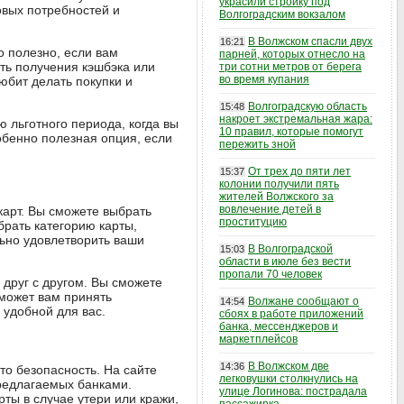
украсили стройку под
овых потребностей и
Волгоградским вокзалом
В Волжском спасли двух
16:21
о полезно, если вам
парней, которых отнесло на
ть получения кэшбэка или
три сотни метров от берега
во время купания
юбит делать покупки и
Волгоградскую область
15:48
накроет экстремальная жара:
ю льготного периода, когда вы
10 правил, которые помогут
обенно полезная опция, если
пережить зной
От трех до пяти лет
15:37
колонии получили пять
жителей Волжского за
вовлечение детей в
карт. Вы сможете выбрать
проституцию
рать категорию карты,
льно удовлетворить ваши
В Волгоградской
15:03
области в июле без вести
пропали 70 человек
 друг с другом. Вы сможете
оможет вам принять
Волжане сообщают о
14:54
 удобной для вас.
сбоях в работе приложений
банка, мессенджеров и
маркетплейсов
В Волжском две
14:36
то безопасность. На сайте
легковушки столкнулись на
предлагаемых банками.
улице Логинова: пострадала
рты в случае утери или кражи,