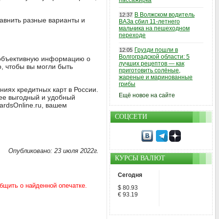
пассажирка
В Волжском водитель
12:37
равнить разные варианты и
ВАЗа сбил 11-летнего
мальчика на пешеходном
переходе
Грузди пошли в
12:05
Волгоградской области: 5
т объективную информацию о
лучших рецептов — как
, чтобы вы могли быть
приготовить солёные,
жареные и маринованные
грибы
иях кредитных карт в России.
Ещё новое на сайте
ее выгодный и удобный
ardsOnline.ru, вашем
СОЦСЕТИ
Опубликовано: 23 июля 2022г.
КУРСЫ ВАЛЮТ
Сегодня
$ 80.93
€ 93.19