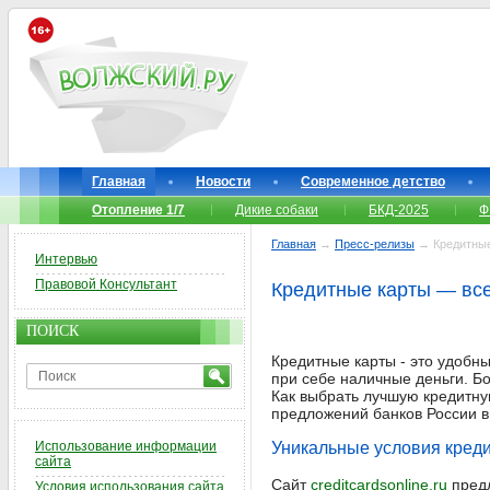
Главная
Новости
Современное детство
Отопление 1/7
Дикие собаки
БКД-2025
Ф
Главная
→
Пресс-релизы
→ Кредитные 
Интервью
Правовой Консультант
Кредитные карты — все
ПОИСК
Кредитные карты - это удобны
при себе наличные деньги. Б
Как выбрать лучшую кредитную
предложений банков России в
Использование информации
Уникальные условия креди
сайта
Сайт
creditcardsonline.ru
предл
Условия использования сайта