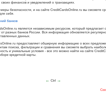
я своих финансов и уведомлений о транзакциях.
меры безопасности, и на сайте CreditCardsOnline.ru вы сможете с
для себя.
ний банков
ardsOnline.ru является независимым ресурсом, который предлагае
 от разных банков России. Вся информация обновляется регулярно
ставленных данных.
rdsOnline.ru предоставляет обширную информацию о всех предложен
нтам поиска, фильтрации и сравнения вы сможете выбрать наибол
ность и уникальные условия - все это можно найти на сайте CreditC
боре кредитной карты.
←
→
Ctrl