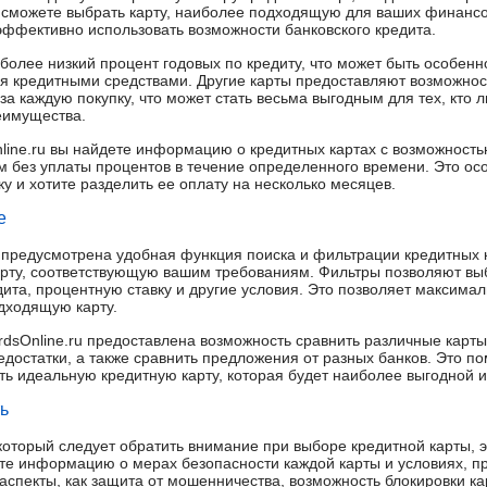
ы сможете выбрать карту, наиболее подходящую для ваших финанс
ффективно использовать возможности банковского кредита.
более низкий процент годовых по кредиту, что может быть особенн
ся кредитными средствами. Другие карты предоставляют возможнос
а каждую покупку, что может стать весьма выгодным для тех, кто л
еимущества.
nline.ru вы найдете информацию о кредитных картах с возможность
м без уплаты процентов в течение определенного времени. Это ос
у и хотите разделить ее оплату на несколько месяцев.
е
ru предусмотрена удобная функция поиска и фильтрации кредитных 
рту, соответствующую вашим требованиям. Фильтры позволяют выб
ита, процентную ставку и другие условия. Это позволяет максима
дходящую карту.
ardsOnline.ru предоставлена возможность сравнить различные карты
едостатки, а также сравнить предложения от разных банков. Это п
ь идеальную кредитную карту, которая будет наиболее выгодной и
ь
который следует обратить внимание при выборе кредитной карты, э
дете информацию о мерах безопасности каждой карты и условиях, 
аспекты, как защита от мошенничества, возможность блокировки ка