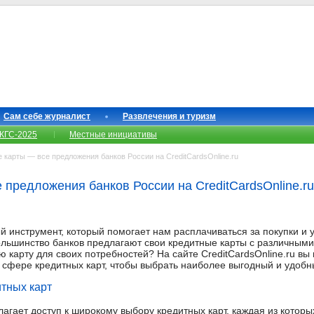
Сам себе журналист
Развлечения и туризм
КГС-2025
Местные инициативы
карты — все предложения банков России на CreditCardsOnline.ru
 предложения банков России на CreditCardsOnline.ru
й инструмент, который помогает нам расплачиваться за покупки и 
ольшинство банков предлагают свои кредитные карты с различными
 карту для своих потребностей? На сайте CreditCardsOnline.ru вы
 сфере кредитных карт, чтобы выбрать наиболее выгодный и удобн
тных карт
агает доступ к широкому выбору кредитных карт, каждая из котор