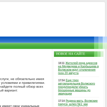
НОВОЕ НА САЙТЕ
Жителей ряда адресов
18:11
на Медведева и Карбышева в
Волжском ждут отключения
газа 20 августа
услуги, не обязательно имея
Еще трех
17:54
 условиями и привилегиями.
автовладельцев Волжского
 найдете полный обзор всех
предупредили убрать
ый вариант.
брошенные машины до
эвакуации
Родина-мать, Волжские
17:14
паруса, шлюз №1: как
ых имеет свои уникальные