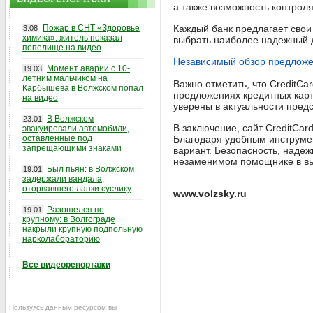
а также возможность контрол
Пожар в СНТ «Здоровье
Каждый банк предлагает свои 
3.08
химика»: житель показал
выбрать наиболее надежный 
пепелище на видео
Независимый обзор предложе
Момент аварии с 10-
19.03
летним мальчиком на
Важно отметить, что CreditC
Карбышева в Волжском попал
предложениях кредитных карт
на видео
уверены в актуальности пред
В Волжском
23.01
В заключение, сайт CreditCa
эвакуировали автомобили,
оставленные под
Благодаря удобным инструме
запрещающими знаками
вариант. Безопасность, надеж
незаменимом помощнике в вы
Был пьян: в Волжском
19.01
задержали вандала,
оторвавшего лапки суслику
www.volzsky.ru
Разошелся по
19.01
крупному: в Волгограде
накрыли крупную подпольную
нарколабораторию
Все видеорепортажи
Пользуясь данным ресурсом вы