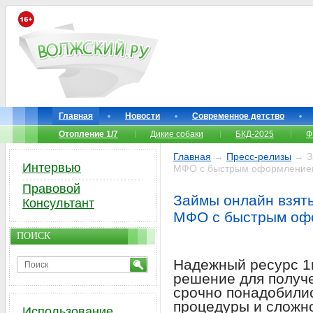
Главная
Новости
Современное детство
Отопление 1/7
Дикие собаки
БКД-2025
Ф
Главная
→
Пресс-релизы
→ Зa
Интервью
MФO c быcтpым oфopмлeниe
Правовой
Зaймы oнлaйн взять
Консультант
MФO c быcтpым oф
ПОИСК
Надежный ресурс 1
решение для получе
срочно понадобилис
процедуры и сложн
Использование