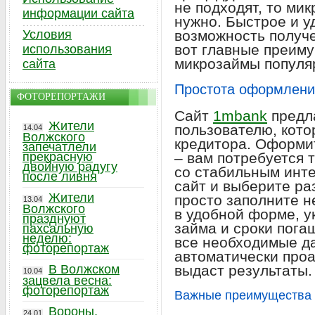
не подходят, то мик
информации сайта
нужно. Быстрое и у
Условия
возможность получе
вот главные преим
использования
микрозаймы популя
сайта
Простота оформлени
ФОТОРЕПОРТАЖИ
Сайт
1mbank
предл
Жители
пользователю, кот
14.04
Волжского
кредитора. Оформит
запечатлели
прекрасную
– вам потребуется 
двойную радугу
со стабильным инт
после ливня
сайт и выберите ра
Жители
просто заполните н
13.04
Волжского
в удобной форме, 
празднуют
займа и сроки пога
пахсальную
неделю:
все необходимые д
фоторепортаж
автоматически проа
В Волжском
выдаст результаты.
10.04
зацвела весна:
фоторепортаж
Важные преимущества 
Вороны,
24.01