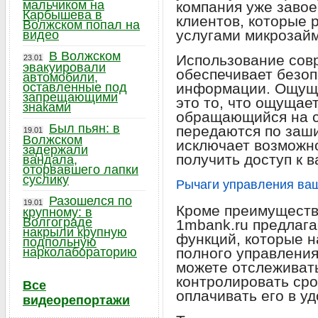
мальчиком на
компания уже заво
Карбышева в
клиентов, которые 
Волжском попал на
услугами микрозайм
видео
В Волжском
Использование сов
23.01
эвакуировали
обеспечивает безо
автомобили,
оставленные под
информации. Ощуще
запрещающими
это то, что ощущае
знаками
обращающийся на с
Был пьян: в
передаются по заш
19.01
Волжском
исключает возможн
задержали
получить доступ к 
вандала,
оторвавшего лапки
суслику
Рычаги управления ва
Разошелся по
19.01
Кроме преимуществ 
крупному: в
Волгограде
1mbank.ru предлага
накрыли крупную
функций, которые 
подпольную
нарколабораторию
полного управлени
можете отслеживать
контролировать сро
Все
оплачивать его в уд
видеорепортажи