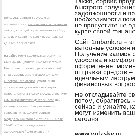
Также, сервис пред
быстрого получени
задолженности и п
необходимости пога
Пользуясь данным ресурсом вы
не пропустите не од
соглашаетесь с
«Условиями использования
курсе своей финанс
сайта»
, в т.ч. даёте разрешение на сбор,
анализ и хранение своих персональных
Сайт 1mbank.ru – э
данных, в т.ч. cookies.
выгодные условия 
Получение займов 
На сайте могут содержаться ссылки на
удобства и комфорт
СМИ, физлиц включённые Минюстом в
оформление, момен
Реестр иностранных средств массовой
отправка средств –
информации, выполняющих функции
идеальным инструм
иностранного агента
, упоминания
финансовых вопрос
организаций деятельность которых
Не откладывайте с
приостановлена в связи с осуществлением
потом, обратитесь 
ими экстремистской деятельности
или
сейчас и узнайте, 
ликвидированных / запрещённых по
могут изменить ваш
основаниям, предусмотренным
сегодня!
Федеральным законом от 25.07.2002 №
114-ФЗ «О противодействии
экстремистской деятельности»
.
www.volzsky.ru