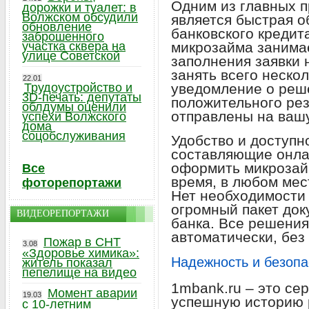
Одним из главных 
дорожки и туалет: в
Волжском обсудили
является быстрая о
обновление
банковского кредит
заброшенного
участка сквера на
микрозайма занима
улице Советской
заполнения заявки 
занять всего нескол
22.01
Трудоустройство и
уведомление о реш
3D-печать: депутаты
положительного рез
облдумы оценили
отправлены на вашу
успехи Волжского
дома
соцобслуживания
Удобство и доступн
составляющие онла
оформить микрозайм
Все
время, в любом мест
фоторепортажи
Нет необходимости 
огромный пакет док
ВИДЕОРЕПОРТАЖИ
банка. Все решени
автоматически, без
Пожар в СНТ
3.08
«Здоровье химика»:
Надежность и безопа
житель показал
пепелище на видео
1mbank.ru – это се
Момент аварии
19.03
успешную историю 
с 10-летним