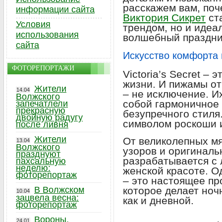
расскажем вам, по
информации сайта
Виктория Сикрет
ст
Условия
трендом, но и идеа
использования
волшебный праздни
сайта
Искусство комфорта 
ФОТОРЕПОРТАЖИ
Victoria’s Secret – 
жизни. И пижамы от
Жители
14.04
– не исключение. И
Волжского
собой гармоничное 
запечатлели
прекрасную
безупречного стиля
двойную радугу
символом роскоши 
после ливня
Жители
От великолепных мя
13.04
Волжского
узоров и оригиналь
празднуют
разрабатывается с
пахсальную
неделю:
женской красоте. Од
фоторепортаж
– это настоящее пр
В Волжском
которое делает ноч
10.04
зацвела весна:
как и дневной.
фоторепортаж
Вороны,
24.01