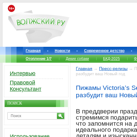
Главная
Новости
Современное детство
Отопление 1/7
Дикие собаки
БКД-2025
Ф
Главная
→
Пресс-релизы
→ Пи
Интервью
разбудит ваш Новый год
Правовой
Пижамы Victoria’s S
Консультант
разбудит ваш Новы
ПОИСК
В преддверии празд
стремимся подарить
что запомнится на д
идеального подарка
деталям и изысканн
Использование