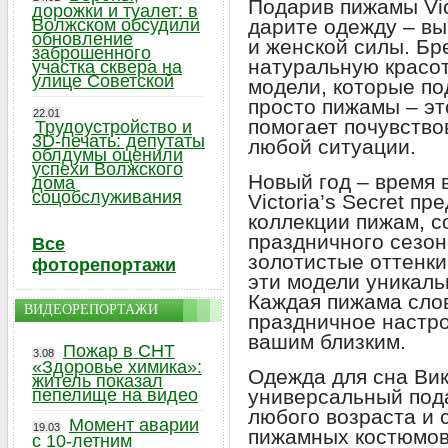
Подарив пижамы Vict
дорожки и туалет: в
Волжском обсудили
дарите одежду – вы
обновление
и женской силы. Бр
заброшенного
натуральную красо
участка сквера на
улице Советской
модели, которые по
просто пижамы – эт
22.01
помогает почувство
Трудоустройство и
3D-печать: депутаты
любой ситуации.
облдумы оценили
успехи Волжского
Новый год – время 
дома
соцобслуживания
Victoria’s Secret п
коллекции пижам, с
праздничного сезон
Все
золотистые оттенки
фоторепортажи
эти модели уникал
Каждая пижама сло
ВИДЕОРЕПОРТАЖИ
праздничное настро
вашим близким.
Пожар в СНТ
3.08
«Здоровье химика»:
Одежда для сна Вик
житель показал
пепелище на видео
универсальный пода
любого возраста и 
Момент аварии
19.03
пижамных костюмов
с 10-летним