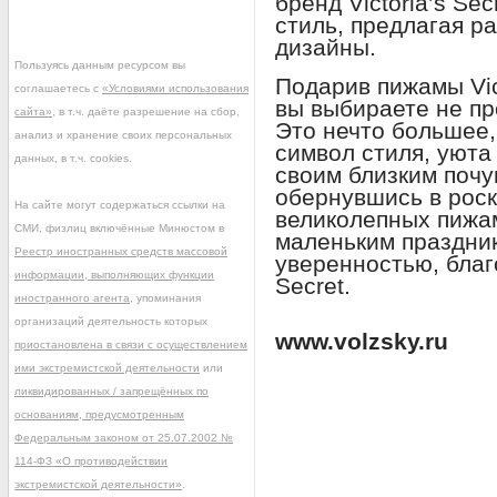
бренд Victoria’s Se
стиль, предлагая р
дизайны.
Пользуясь данным ресурсом вы
Подарив пижамы Vict
соглашаетесь с
«Условиями использования
вы выбираете не пр
сайта»
, в т.ч. даёте разрешение на сбор,
Это нечто большее,
анализ и хранение своих персональных
символ стиля, уюта
данных, в т.ч. cookies.
своим близким почу
обернувшись в роск
На сайте могут содержаться ссылки на
великолепных пижам
СМИ, физлиц включённые Минюстом в
маленьким праздни
Реестр иностранных средств массовой
уверенностью, благо
информации, выполняющих функции
Secret.
иностранного агента
, упоминания
организаций деятельность которых
www.volzsky.ru
приостановлена в связи с осуществлением
ими экстремистской деятельности
или
ликвидированных / запрещённых по
основаниям, предусмотренным
Федеральным законом от 25.07.2002 №
114-ФЗ «О противодействии
экстремистской деятельности»
.