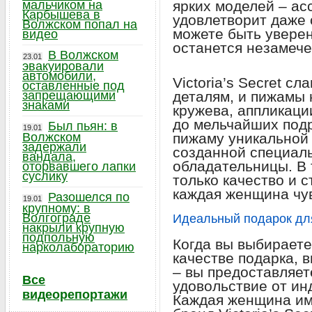
мальчиком на
ярких моделей – ас
Карбышева в
удовлетворит даже
Волжском попал на
можете быть уверен
видео
останется незамеч
В Волжском
23.01
эвакуировали
автомобили,
Victoria’s Secret с
оставленные под
запрещающими
деталям, и пижамы 
знаками
кружева, аппликаци
до мельчайших под
Был пьян: в
19.01
Волжском
пижаму уникальной 
задержали
созданной специал
вандала,
обладательницы. В 
оторвавшего лапки
суслику
только качество и с
каждая женщина чу
Разошелся по
19.01
крупному: в
Волгограде
Идеальный подарок д
накрыли крупную
подпольную
Когда вы выбираете 
нарколабораторию
качестве подарка, 
– вы предоставляет
Все
удовольствие от ин
видеорепортажи
Каждая женщина име