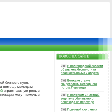
НОВОЕ НА САЙТЕ
В Волгоградской области
7.08
объявлена беспилотная
опасность ночью 7 августа
Волжане станут
7.08
й бизнес с нуля,
свидетелями метеорного
 на помощь молодым
потока Персеиды
ей
играет важную роль в
анизации могут помочь в
В Волжском 73-летний
7.08
.
водитель сбил пьяного
пешехода на переходе
Причиной скопления
7.08