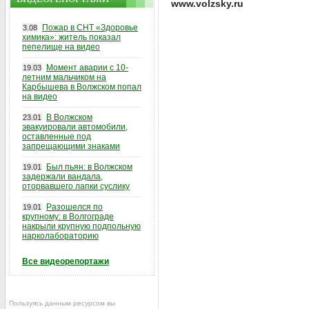
www.volzsky.ru
Пожар в СНТ «Здоровье
3.08
химика»: житель показал
пепелище на видео
Момент аварии с 10-
19.03
летним мальчиком на
Карбышева в Волжском попал
на видео
В Волжском
23.01
эвакуировали автомобили,
оставленные под
запрещающими знаками
Был пьян: в Волжском
19.01
задержали вандала,
оторвавшего лапки суслику
Разошелся по
19.01
крупному: в Волгограде
накрыли крупную подпольную
нарколабораторию
Все видеорепортажи
Пользуясь данным ресурсом вы