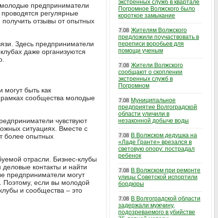
экстренных служб в квартале
ь молодые предприниматели
Погромное Волжского было
а проводятся регулярные
короткое замыкание
и получить отзывы от опытных
Жителям Волжского
7.08
предложили поучаствовать в
вязи. Здесь предприниматели
переписи воробьев для
помощи ученым
-клубах даже организуются
о.
Жители Волжского
7.08
сообщают о скоплении
экстренных служб в
Погромном
 могут быть как
В рамках сообщества молодые
Муниципальное
7.08
предприятие Волгоградской
области уличили в
редприниматели чувствуют
незаконной добыче воды
ложных ситуациях. Вместе с
В Волжском дедушка на
от более опытных
7.08
«Ладе Гранте» врезался в
световую опору: пострадал
ребенок
уемой отрасли. Бизнес-клубы
 деловые контакты и найти
В Волжском при ремонте
7.08
ые предприниматели могут
улицы Советской испортили
. Поэтому, если вы молодой
бордюры
лубы и сообщества – это
В Волгоградской области
7.08
задержали мужчину,
подозреваемого в убийстве