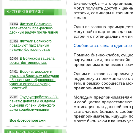
Бизнес-клубы – это организ
могут получить доступ к цен
ФОТОРЕПОРТАЖИ
встречи, семинары и тренинги
коллег.
Жители Волжского
14.04
Один из главных преимуществ
запечатлели прекрасную
могут найти партнеров для со
двойную радугу после ливня
встречи с потенциальными ин
Жители Волжского
13.04
Сообщества: сила в единстве
празднуют пахсальную
неделю: фоторепортаж
Помимо бизнес-клубов, сущес
В Волжском зацвела
10.04
виртуальными, так и офлайн,
весна: фоторепортаж
предприниматели имеют возмо
Вороны, дорожки и
24.01
Одним из ключевых преимуще
туалет: в Волжском обсудили
поддержку и понимание со сто
обновление заброшенного
тем, в рамках сообщества мо
участка сквера на улице
предпринимателей.
Советской
Молодым предпринимателям о
Трудоустройство и 3D-
22.01
печать: депутаты облдумы
и сообщества предоставляют 
оценили успехи Волжского
мотивацию для дальнейшего р
дома соцобслуживания
стать частью большого сообщ
предприниматель, ищущий под
Все фоторепортажи
может быть ключ к вашему ус
ВИДЕОРЕПОРТАЖИ