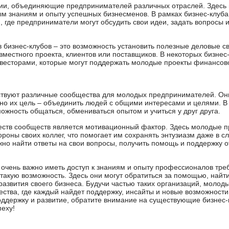
ации, объединяющие предпринимателей различных отраслей. Здес
ным знаниям и опыту успешных бизнесменов. В рамках бизнес-клуб
, где предприниматели могут обсудить свои идеи, задать вопросы 
 бизнес-клубов – это возможность установить полезные деловые с
вместного проекта, клиентов или поставщиков. В некоторых бизнес
весторами, которые могут поддержать молодые проекты финансов
твуют различные сообщества для молодых предпринимателей. Они
 но их цель – объединить людей с общими интересами и целями. 
жность общаться, обмениваться опытом и учиться у друг друга.
ств сообществ является мотивационный фактор. Здесь молодые п
роны своих коллег, что помогает им сохранять энтузиазм даже в с
жно найти ответы на свои вопросы, получить помощь и поддержку 
чень важно иметь доступ к знаниям и опыту профессионалов треб
такую возможность. Здесь они могут обратиться за помощью, найти
азвития своего бизнеса. Будучи частью таких организаций, молод
ества, где каждый найдет поддержку, инсайты и новые возможности
держку и развитие, обратите внимание на существующие бизнес-к
пеху!