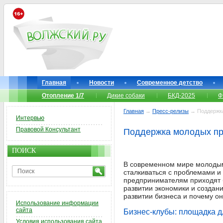
Главная
Новости
Современное детство
Отопление 1/7
Дикие собаки
БКД-2025
Ф
Главная
→
Пресс-релизы
→ Поддержка
Интервью
Правовой Консультант
Поддержка молодых пр
ПОИСК
В современном мире молодым 
сталкиваться с проблемами и
предпринимателям приходят 
развитии экономики и создани
развитии бизнеса и почему 
Использование информации
сайта
Бизнес-клубы: площадка 
Условия использования сайта