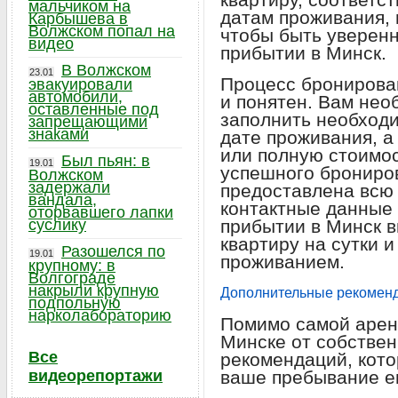
мальчиком на
датам проживания, 
Карбышева в
Волжском попал на
чтобы быть уверенн
видео
прибытии в Минск.
В Волжском
23.01
Процесс бронирова
эвакуировали
автомобили,
и понятен. Вам нео
оставленные под
заполнить необход
запрещающими
знаками
дате проживания, а
или полную стоимо
Был пьян: в
19.01
успешного брониро
Волжском
задержали
предоставлена всю
вандала,
контактные данные 
оторвавшего лапки
суслику
прибытии в Минск в
квартиру на сутки 
Разошелся по
19.01
проживанием.
крупному: в
Волгограде
накрыли крупную
Дополнительные рекоменд
подпольную
нарколабораторию
Помимо самой аренд
Минске от собствен
Все
рекомендаций, кото
видеорепортажи
ваше пребывание е