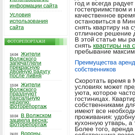
год и всегда радует
информации сайта
гостеприимством и
Условия
качественное время
остановиться в Мин
использования
снять квартиру на с
сайта
отличное решение 
В этой статье мы р
ФОТОРЕПОРТАЖИ
снять
квартиры на 
пребывание максим
Жители
14.04
Волжского
Преимущества аренды
запечатлели
прекрасную
собственников
двойную радугу
после ливня
Скоротать время в
Жители
условиях может пре
13.04
Волжского
уюта, которое част
празднуют
пахсальную
гостиницах. Кварти
неделю:
собственниками дл
фоторепортаж
имеют все необход
В Волжском
проживания: удобну
10.04
зацвела весна:
кухонную утварь, а 
фоторепортаж
Более того, аренда 
Вороны,
собственника позво
24.01