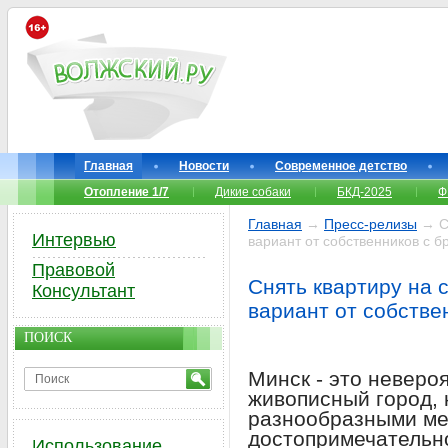
Главная
Новости
Современное детство
Отопление 1/7
Дикие собаки
БКД-2025
Ф
Главная
→
Пресс-релизы
→ Сн
Интервью
вариант от собственников с 
Правовой
Снять квартиру на 
Консультант
вариант от собстве
ПОИСК
Минск - это неверо
живописный город, 
разнообразными ме
достопримечательно
Использование