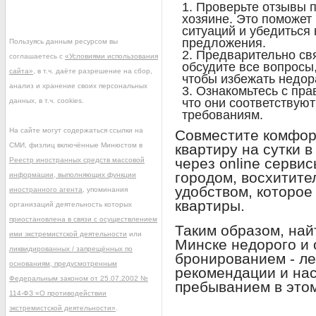
Проверьте отзывы п
хозяине. Это поможет
ситуаций и убедиться
предложения.
Пользуясь данным ресурсом вы
Предварительно свя
соглашаетесь с
«Условиями использования
обсудите все вопросы
сайта»
, в т.ч. даёте разрешение на сбор,
чтобы избежать недор
анализ и хранение своих персональных
Ознакомьтесь с пра
что они соответствую
данных, в т.ч. cookies.
требованиям.
На сайте могут содержаться ссылки на
Совместите комфорт
СМИ, физлиц включённые Минюстом в
квартиру на сутки 
через online серви
Реестр иностранных средств массовой
городом, восхитит
информации, выполняющих функции
удобством, которое
иностранного агента
, упоминания
квартиры.
организаций деятельность которых
приостановлена в связи с осуществлением
Таким образом, найт
ими экстремистской деятельности
или
Минске недорого и 
ликвидированных / запрещённых по
бронированием - ле
основаниям, предусмотренным
рекомендации и на
Федеральным законом от 25.07.2002 №
пребыванием в этом
114-ФЗ «О противодействии
экстремистской деятельности»
.