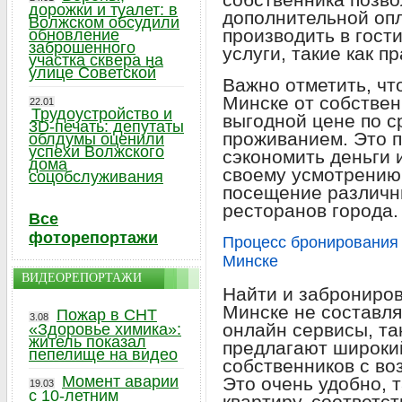
дорожки и туалет: в
дополнительной опл
Волжском обсудили
производить в гост
обновление
заброшенного
услуги, такие как п
участка сквера на
улице Советской
Важно отметить, что
Минске от собствен
22.01
Трудоустройство и
выгодной цене по 
3D-печать: депутаты
проживанием. Это п
облдумы оценили
успехи Волжского
сэкономить деньги 
дома
своему усмотрению,
соцобслуживания
посещение различн
ресторанов города.
Все
фоторепортажи
Процесс бронирования 
Минске
ВИДЕОРЕПОРТАЖИ
Найти и заброниров
Минске не составл
Пожар в СНТ
3.08
онлайн сервисы, так
«Здоровье химика»:
житель показал
предлагают широки
пепелище на видео
собственников с в
Момент аварии
Это очень удобно, 
19.03
с 10-летним
квартиру, соответ