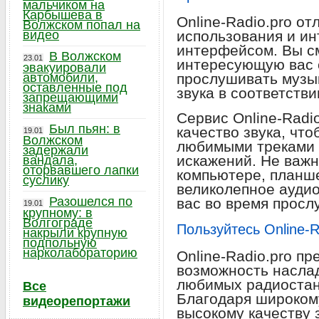
мальчиком на
Карбышева в
Online-Radio.pro от
Волжском попал на
видео
использования и и
интерфейсом. Вы с
В Волжском
23.01
интересующую вас 
эвакуировали
автомобили,
прослушивать музык
оставленные под
звука в соответств
запрещающими
знаками
Сервис Online-Radi
Был пьян: в
качество звука, чт
19.01
Волжском
любимыми треками 
задержали
искажений. Не важн
вандала,
оторвавшего лапки
компьютере, планш
суслику
великолепное аудио
Разошелся по
вас во время просл
19.01
крупному: в
Волгограде
Пользуйтесь Online-R
накрыли крупную
подпольную
нарколабораторию
Online-Radio.pro п
возможность насла
любимых радиостан
Все
Благодаря широкому
видеорепортажи
высокому качеству 