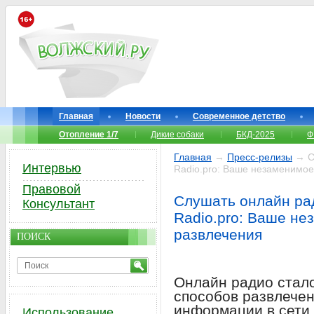
Главная
Новости
Современное детство
Отопление 1/7
Дикие собаки
БКД-2025
Ф
Главная
→
Пресс-релизы
→ Сл
Интервью
Radio.pro: Ваше незаменимое
Правовой
Слушать онлайн рад
Консультант
Radio.pro: Ваше не
развлечения
ПОИСК
Онлайн радио стал
способов развлечен
информации в сети.
Использование