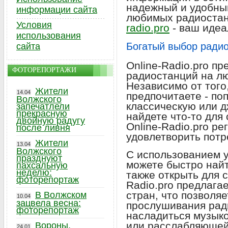
надежный и удобны
информации сайта
любимых радиостан
Условия
radio.pro
- ваш идеа
использования
Богатый выбор радио
сайта
Online-Radio.pro п
ФОТОРЕПОРТАЖИ
радиостанций на лю
Независимо от того
Жители
14.04
предпочитаете - поп
Волжского
классическую или д
запечатлели
прекрасную
найдете что-то для
двойную радугу
Online-Radio.pro ре
после ливня
удовлетворить потр
Жители
13.04
Волжского
С использованием у
празднуют
можете быстро най
пахсальную
неделю:
также открыть для с
фоторепортаж
Radio.pro предлага
стран, что позволя
В Волжском
10.04
зацвела весна:
прослушивания ради
фоторепортаж
насладиться музык
или расслабляющей
Вороны,
24.01