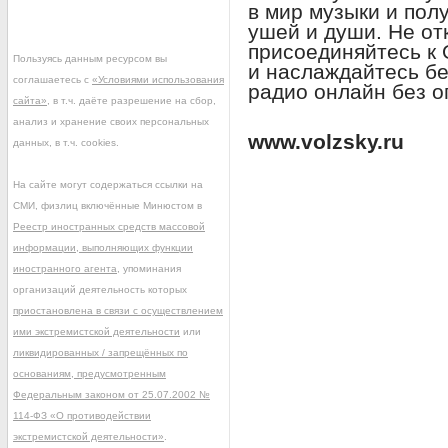
в мир музыки и пол
ушей и души. Не от
присоединяйтесь к 
Пользуясь данным ресурсом вы
и наслаждайтесь б
соглашаетесь с
«Условиями использования
радио онлайн без о
сайта»
, в т.ч. даёте разрешение на сбор,
анализ и хранение своих персональных
www.volzsky.ru
данных, в т.ч. cookies.
На сайте могут содержаться ссылки на
СМИ, физлиц включённые Минюстом в
Реестр иностранных средств массовой
информации, выполняющих функции
иностранного агента
, упоминания
организаций деятельность которых
приостановлена в связи с осуществлением
ими экстремистской деятельности
или
ликвидированных / запрещённых по
основаниям, предусмотренным
Федеральным законом от 25.07.2002 №
114-ФЗ «О противодействии
экстремистской деятельности»
.