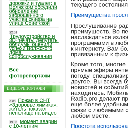
дорожки и туалет: в
текущего состояния
Волжском обсудили
обновление
Преимущества просл
заброшенного
участка сквера на
улице Советской
Прослушивание рад
преимуществ. Во-п
22.01
Трудоустройство и
наслаждаться излю
3D-печать: депутаты
программами в любо
облдумы оценили
к интернету. Вам б
успехи Волжского
дома
привязанным к физ
соцобслуживания
Кроме того, многие
прямые эфиры инте
Все
погоду, специализи
фоторепортажи
другое. Вы всегда б
новостей и событий,
ВИДЕОРЕПОРТАЖИ
находитесь. Мобиль
Radio.pro делают 
Пожар в СНТ
3.08
еще более удобным,
«Здоровье химика»:
житель показал
связи с любимыми с
пепелище на видео
любом месте.
Момент аварии
19.03
Простота использова
с 10-летним