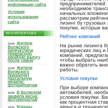
предпринимателей. 
информации сайта
необходимое трансп
Условия
начальных вложений
использования
рассмотрим рейтин
сайта
лизинг бу грузовых
покупки, которые в
ФОТОРЕПОРТАЖИ
Рейтинг компаний
Жители
14.04
На рынке лизинга б
Волжского
юридических лиц и
запечатлели
прекрасную
компаний, предлага
двойную радугу
чтобы выбрать наи
после ливня
важно обратить вни
Жители
13.04
работы.
Волжского
празднуют
Условия покупки
пахсальную
неделю:
фоторепортаж
При выборе компани
автомобилей, необ
В Волжском
10.04
зацвела весна:
условия покупки. В
фоторепортаж
как процентная став
аванса и техническ
Вороны,
24.01