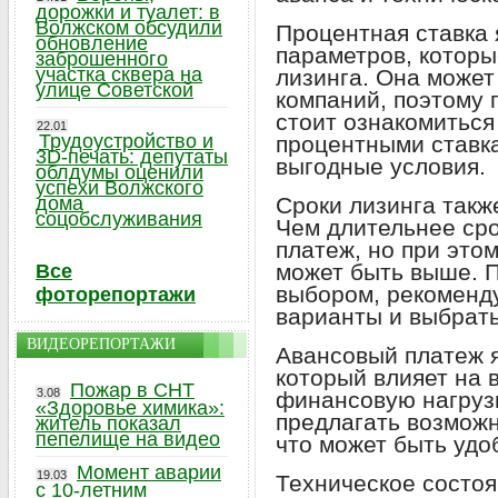
дорожки и туалет: в
Волжском обсудили
Процентная ставка 
обновление
параметров, которы
заброшенного
участка сквера на
лизинга. Она может
улице Советской
компаний, поэтому 
стоит ознакомитьс
22.01
Трудоустройство и
процентными ставк
3D-печать: депутаты
выгодные условия.
облдумы оценили
успехи Волжского
дома
Сроки лизинга такж
соцобслуживания
Чем длительнее ср
платеж, но при это
может быть выше. 
Все
выбором, рекоменд
фоторепортажи
варианты и выбрать
ВИДЕОРЕПОРТАЖИ
Авансовый платеж 
который влияет на
Пожар в СНТ
3.08
финансовую нагрузк
«Здоровье химика»:
предлагать возможн
житель показал
пепелище на видео
что может быть удо
Момент аварии
19.03
Техническое состоя
с 10-летним