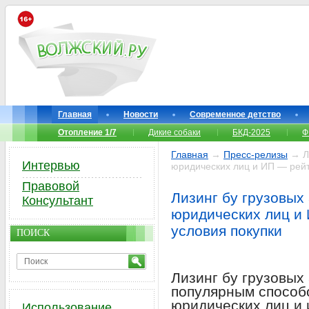
Главная
Новости
Современное детство
Отопление 1/7
Дикие собаки
БКД-2025
Ф
Главная
→
Пресс-релизы
→ Ли
Интервью
юридических лиц и ИП — рейт
Правовой
Лизинг бу грузовых
Консультант
юридических лиц и 
условия покупки
ПОИСК
Лизинг бу грузовых
популярным способ
юридических лиц и
Использование