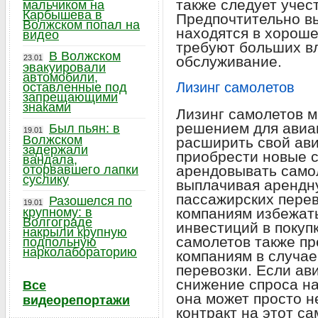
также следует учес
мальчиком на
Карбышева в
Предпочтительно в
Волжском попал на
находятся в хороше
видео
требуют больших в
В Волжском
23.01
обслуживание.
эвакуировали
автомобили,
Лизинг самолетов
оставленные под
запрещающими
знаками
Лизинг самолетов 
решением для авиа
Был пьян: в
19.01
Волжском
расширить свой ави
задержали
приобрести новые с
вандала,
оторвавшего лапки
арендовывать само
суслику
выплачивая арендну
пассажирских перев
Разошелся по
19.01
крупному: в
компаниям избежат
Волгограде
инвестиций в покуп
накрыли крупную
самолетов также пр
подпольную
нарколабораторию
компаниям в случае
перевозки. Если ав
снижение спроса н
Все
она может просто н
видеорепортажи
контракт на этот с