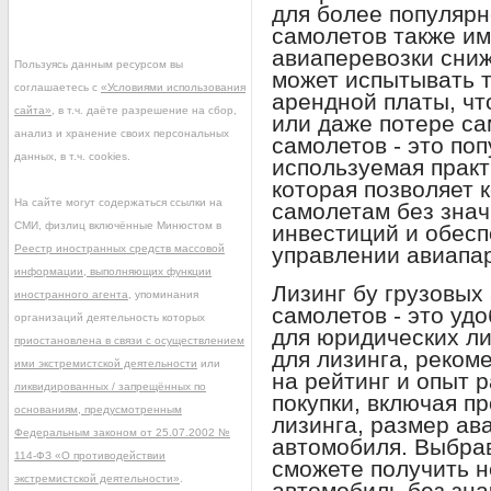
для более популярн
самолетов также им
авиаперевозки сниж
Пользуясь данным ресурсом вы
может испытывать т
соглашаетесь с
«Условиями использования
арендной платы, чт
сайта»
, в т.ч. даёте разрешение на сбор,
или даже потере са
анализ и хранение своих персональных
самолетов - это по
данных, в т.ч. cookies.
используемая практ
которая позволяет 
На сайте могут содержаться ссылки на
самолетам без зна
СМИ, физлиц включённые Минюстом в
инвестиций и обесп
Реестр иностранных средств массовой
управлении авиапа
информации, выполняющих функции
Лизинг бу грузовых
иностранного агента
, упоминания
самолетов - это уд
организаций деятельность которых
для юридических ли
приостановлена в связи с осуществлением
для лизинга, реком
ими экстремистской деятельности
или
на рейтинг и опыт 
ликвидированных / запрещённых по
покупки, включая пр
основаниям, предусмотренным
лизинга, размер ав
Федеральным законом от 25.07.2002 №
автомобиля. Выбрав
114-ФЗ «О противодействии
сможете получить 
экстремистской деятельности»
.
автомобиль без зн